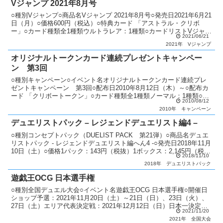
Vジャンプ 2021年8月号
○種別Vジャンプ○商品名Vジャンプ 2021年8月号○発売日2021年6月21
日（月）○価格600円（税込）○特典カード 「アストラル・クリボ
ー」○カード種類全1種類ウルトラレア：1種類○カードリストVジャン
2021/06/21
プ（11期）
2021年
Vジャンプ
オリジナルトークンカード連続プレゼントキャンペー
ン 第3回
○種別キャンペーン○イベント名オリジナルトークンカード連続プレ
ゼントキャンペーン 第3回○配布日2010年8月12日（木）～○配布カ
ード 「クリボートークン」○カード種類全1種類ノーマル：1種類○説
2010/08/12
明 KONAMIの「遊戯王OCG」全商品を...
2010年
キャンペーン
デュエリストパック – レジェンドデュエリスト編4 –
○種別コンセプトパック（DUELIST PACK 第21弾）○商品名デュエ
リストパック - レジェンドデュエリスト編へん4 -○発売日2018年11月
10日（土）○価格1パック：143円（税抜）1ボックス：2,145円（税
2018/11/10
抜）○カード種類全...
2018年
デュエリストパック
遊戯王OCG 日本選手権
○種別全国デュエル大会○イベント名遊戯王OCG 日本選手権○開催日
ショップ予選：2021年11月20日（土）～21日（日）、23日（火）、
27日（土）エリア代表決定戦：2021年12月12日（日）日本一決定
2021/11/20
戦：2022年1月9日（日）～10...
2021年
全国大会