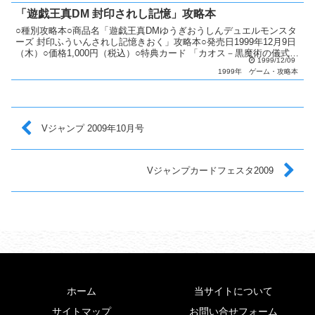
「遊戯王真DM 封印されし記憶」攻略本
○種別攻略本○商品名「遊戯王真DMゆうぎおうしんデュエルモンスタ
ーズ 封印ふういんされし記憶きおく」攻略本○発売日1999年12月9日
（木）○価格1,000円（税込）○特典カード 「カオス－黒魔術の儀式」
1999/12/09
○カード種類全1種類ウルトラレア：1...
1999年
ゲーム・攻略本
Vジャンプ 2009年10月号
Vジャンプカードフェスタ2009
ホーム
当サイトについて
サイトマップ
お問い合せフォーム