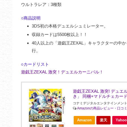
ウルトラレア：3種類
○商品説明
3DS初の本格デュエルシュミレーター。
収録カードは5500枚以上！！
40人以上の「遊戯王ZEXAL」キャラクターの
行。
○カードリスト
遊戯王ZEXAL 激突！デュエルカーニバル！
遊戯王ZEXAL 激突! デ
き」 同梱+マドルチェカード
コナミデジタルエンタテインメント(Konami 
Amazonの商品レビュー・口コ
Amazon
楽天
Yah