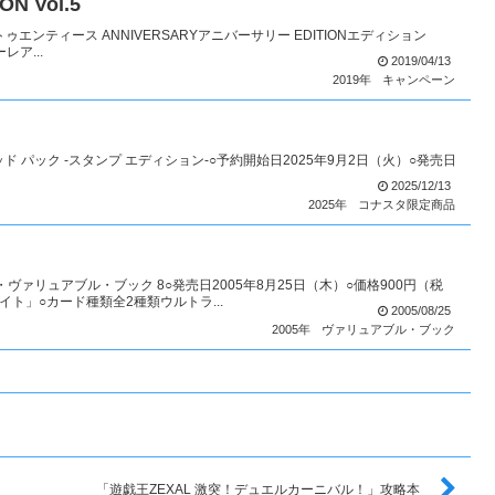
ON Vol.5
トゥエンティース ANNIVERSARYアニバーサリー EDITIONエディション
レア...
2019/04/13
2019年
キャンペーン
-リミテッド パック -スタンプ エディション-○予約開始日2025年9月2日（火）○発売日
2025/12/13
2025年
コナスタ限定商品
ァリュアブル・ブック 8○発売日2005年8月25日（木）○価格900円（税
ト」○カード種類全2種類ウルトラ...
2005/08/25
2005年
ヴァリュアブル・ブック
「遊戯王ZEXAL 激突！デュエルカーニバル！」攻略本