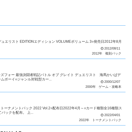
Tデュエリスト EDITIONエディション VOLUMEボリューム 3○発売日2012年8月
2012/08/11
2012年
複刻パック
ズフォー 最強決闘者戦記バトル オブ グレイト デュエリスト 海馬かいばデ
ームボーイ○ジャンル対戦型カー...
2000/12/07
2000年
ゲーム・攻略本
ナメントパック 2022 Vol.2○配布日2022年4月～○カード種類全16種類ス
ックを配布。 上...
2022/04/01
2022年
トーナメントパック