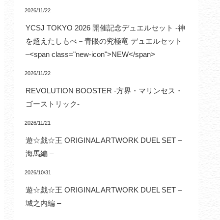
2026/11/22
YCSJ TOKYO 2026 開催記念デュエルセット -神
を超えたしもべ－青眼の究極竜 デュエルセット
–<span class="new-icon">NEW</span>
2026/11/22
REVOLUTION BOOSTER -方界・マリンセス・
ゴーストリック-
2026/11/21
遊☆戯☆王 ORIGINAL ARTWORK DUEL SET –
海馬編 –
2026/10/31
遊☆戯☆王 ORIGINAL ARTWORK DUEL SET –
城之内編 –