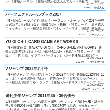
ル：1種類ノーマル：1種類○説明 公認大会でカードを配布。○備考 毎
2003/12/01
月配布カードが変更。 優勝者にはパラ...
2003年
公認大会
パーフェクトルールブック2017
○種別公式ルールガイド○商品名パーフェクトルールブック2017○発売
日2017年3月24日（金）○価格780円（税抜）○特典カード 「黒き森の
ウィッチ」○カード種類全1種類パラレル+ノーマル：1種類○商品説明
2017/03/24
新マスタールールを徹底解説。 ...
2017年
ルールブック
YU-GI-OH！ CARD GAME ART WORKS
○種別設定画集○商品名YU-GI-OH！ CARD GAME ART WORKS○発
売日2024年2月21日（水）○価格4,180円（税込）○特典カード 「増
援」（「閃刀姫」イラストバージョン）○カード種類全1種類クォー
2024/02/21
ターセンチュリーシー...
2024年
その他書籍付録
Vジャンプ 2022年7月号
○種別Vジャンプ○商品名Vジャンプ 2022年7月号○発売日2022年5月20
日（金）○価格600円（税込）○特典カード 「賢瑞官カルダーン」○カ
ード種類全1種類ウルトラレア：1種類○カードリストVジャンプ（11
2022/05/20
期）
2022年
Vジャンプ
週刊少年ジャンプ 2011年35・36合併号
○種別週刊少年ジャンプ○商品名週刊少年ジャンプ 2011年35・36合併
号○発売日2011年8月8日（月）○価格250円（税込）○特典カード
「No.５６ ゴールドラット」○カード種類全1種類ウルトラレア：1種