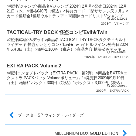
○種別Vジャンプ○商品名Vジャンプ 2024年2月号○発売日2024年12月
21日（木）○価格640円（税込）○特典カード 「閉ザサレシ天ノ月」○
カード種類全1種類ウルトラレア：1種類○カードリストVジャンプ
2023/12/21
（12期）
2023年
Vジャンプ
TACTICAL-TRY DECK 怪盗コンビEvil★Twin
○種別構築済みデッキ○商品名TACTICAL-TRY DECKタクティカルト
ライデッキ 怪盗かいとうコンビEvil★Twinイビルツイン○発売日2024
年6月8日（土）○価格1,100円（税込）○商品内容 構築済みデッキ
2024/06/08
（デッキ：40枚・E...
2024年
TACTICAL-TRY DECK
EXTRA PACK Volume.2
○種別コンセプトパック（EXTRA PACK 第2弾）○商品名EXTRAエ
クストラ PACKパック Volumeボリューム.2○発売日2009年9月19日
（土）○価格1パック：300円（税込）1ボックス：3,000円（税込）○
2009/09/19
カード種類全4...
2009年
EXTRA PACK
ブースターSP ウィング・レイダーズ
MILLENNIUM BOX GOLD EDITION