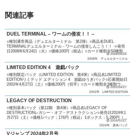
関連記事
DUEL TERMINAL – ワームの侵攻！！ –
○種別通常商品（デュエルターミナル 第2弾）○商品名DUEL
TERMINALデュエルターミナル - ワームの侵攻しんこう！！ -○発売
日2008年6月24日（火）○価格100円（税込）○カード種類全50種類パ
2008/06/24
ラレル+ウルトラレア：4種類パ...
2008年
デュエルターミナル
LIMITED EDITION 4 遊戯パック
○種別限定パック（LIMITED EDITION 第4弾）○商品名LIMITED
EDITIONリミテッド エディション 4 遊戯ゆうぎパック○応募開始日
2002年4月27日（土）○価格200円（切手）○カード種類全3種類ウル
2002/04/27
トラレア：3種...
2002年
LIMITED EDITION
LEGACY OF DESTRUCTION
○種別基本パック（第12期 第4弾）○商品名LEGACY OF
DESTRUCTIONレガシー・オブ・デストラクション○発売日2024年1
月27日（土）○価格1パック：176円（税込）1ボックス：5,280円（税
2024/01/27
込）○カード種類全80種類+...
2024年
基本パック
Vジャンプ 2024年2月号