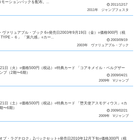
ロモーションパックを配布。...
2011/12/17
2011年
ジャンプフェスタ
ァリュアブル・ブック 6○発売日2003年9月19日（金）○価格900円（税
PE－６」 「第六感」○カー...
2003/09/19
2003年
ヴァリュアブル・ブック
4月21日（火）○価格500円（税込）○特典カード 「コアキメイル・ベルグザー
ンプ（2期〜6期）
2009/04/21
2009年
Vジャンプ
2月21日（土）○価格500円（税込）○特典カード 「堕天使アスモディウス」○カ
期〜6期）
2009/02/21
2009年
Vジャンプ
ム・オブ・ラグナロク」2パックセット○発売日2010年12月下旬○価格300円（税