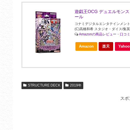
遊戯王OCG デュエルモン
ール
コナミデジタルエンタテインメント(Konami 
(C)高橋和希 スタジオ・ダイス/集英
Amazonの商品レビュー・口コ
Amazon
楽天
Yah
STRUCTURE DECK
2019年
スポ