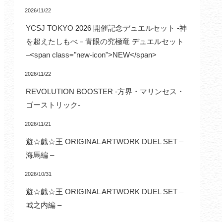
2026/11/22
YCSJ TOKYO 2026 開催記念デュエルセット -神
を超えたしもべ－青眼の究極竜 デュエルセット
–<span class="new-icon">NEW</span>
2026/11/22
REVOLUTION BOOSTER -方界・マリンセス・
ゴーストリック-
2026/11/21
遊☆戯☆王 ORIGINAL ARTWORK DUEL SET –
海馬編 –
2026/10/31
遊☆戯☆王 ORIGINAL ARTWORK DUEL SET –
城之内編 –