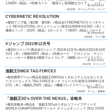
1,540円（税込）○特典カード 「魂宿りし暗黒騎士ガイア」 「バイ
2025/03/21
ス・シャーク」○カード種類全2種類ウ...
2025年
ヴァリュアブル・ブック
CYBERNETIC REVOLUTION
○種別アジア版（第2期 第5弾）○商品名CYBERNETICサイバネティ
ック REVOLUTIONレボリューション○発売日2006年4月20日（木）○
価格1パック：315円（税込）1ボックス：7,560円（税込）○カード種
2006/04/20
類全60種類アルテ...
2006年
アジア版
Vジャンプ 2021年12月号
○種別Vジャンプ○商品名Vジャンプ 2021年12月号○発売日2021年10月
21日（木）○価格590円（税込）○特典カード 「クロニクル・マジシ
ャン」○カード種類全1種類ウルトラレア：1種類○カードリストVジャ
2021/10/21
ンプ（11期）
2021年
Vジャンプ
遊戯王DMGX TAG FORCE3
○種別携帯ゲーム○商品名遊戯王DMGXゆうぎおうデュエルモンスタ
ーズジーエックス TAG FORCEタッグ フォース3○発売日2008年11月
27日（木）○価格5,250円（税込）○機種プレイステーション・ポータ
2008/11/27
ブル○ジャンル対戦型カードバ...
2008年
ゲーム・攻略本
「遊戯王5D’s OVER THE NEXUS」攻略本
○種別攻略本○商品名「遊戯王5D'sゆうぎおうファイブディーズ
WORLD CHAMPIONSHIPワールド チャンピオンシップ 2011 OVER