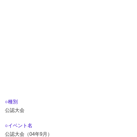
○種別
公認大会
○イベント名
公認大会（04年9月）