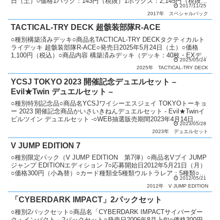
日（土）○価格1パック：143円（税抜）1ボックス：2,145円（税抜）
2017/11/25
○カード種類...
2017年
スペシャルパック
TACTICAL-TRY DECK 超骸装部隊R-ACE
○種別構築済みデッキ○商品名TACTICAL-TRY DECKタクティカルト
ライデッキ 超骸装部隊R-ACE○発売日2025年5月24日（土）○価格
1,100円（税込）○商品内容 構築済みデッキ（デッキ：40枚・EXデッ
2025/05/24
キ：10枚）：1個○...
2025年
TACTICAL-TRY DECK
YCSJ TOKYO 2023 開催記念デュエルセット –
Evil★Twin デュエルセット –
○種別特別記念品○商品名YCSJワイシーエスジェイ TOKYOトーキョ
ー 2023 開催記念商品かいさいきねんデュエルセット - Evil★Twinイ
ビルツイン デュエルセット -○WEB抽選販売期間2023年4月14日
2023/05/28
（金）19:00〜4...
2023年
デュエルセット
V JUMP EDITION 7
○種別限定パック（V JUMP EDITION 第7弾）○商品名Vブイ JUMP
ジャンプ EDITIONエディション 7○応募開始日2012年5月21日（月）
○価格300円（小為替）○カード種類全5種類ウルトラレア：5種類○商
2012/05/21
品説明 Vジャ...
2012年
V JUMP EDITION
「CYBERDARK IMPACT」2パックセット
○種別2パックセット○商品名「CYBERDARK IMPACTサイバーダー
ク・インパクト」2パックセット○発売日2006年8月上旬○価格300円