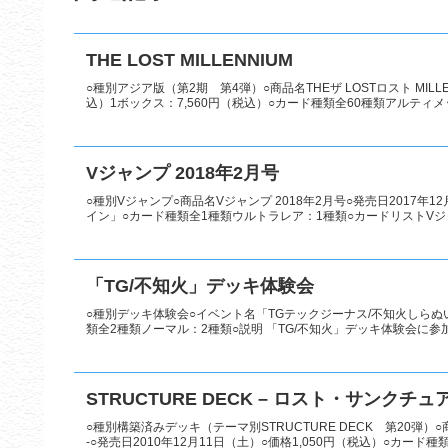
THE LOST MILLENNIUM
○種別アジア版（第2期 第4弾）○商品名THEザ LOSTロスト MILL
込）1ボックス：7,560円（税込）○カード種類全60種類アルティメット
Vジャンプ 2018年2月号
○種別Vジャンプ○商品名Vジャンプ 2018年2月号○発売日2017年
イン」○カード種類全1種類ウルトラレア：1種類○カードリストVジ
「TG/不知火」デッキ体験会
○種別デッキ体験会○イベント名「TGテックジーナス/不知火しらぬい
類全2種類ノーマル：2種類○説明 「TG/不知火」デッキ体験会に参加
STRUCTURE DECK – ロスト・サンクチュア
○種別構築済みデッキ（テーマ別STRUCTURE DECK 第20弾）○
-○発売日2010年12月11日（土）○価格1,050円（税込）○カード種類 