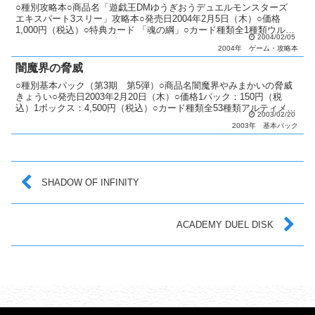
○種別攻略本○商品名「遊戯王DMゆうぎおうデュエルモンスターズ
エキスパート3スリー」攻略本○発売日2004年2月5日（木）○価格
1,000円（税込）○特典カード 「魂の綱」○カード種類全1種類ウルト
2004/02/05
ラレア：1種類○商品説明 全キャラクター...
2004年
ゲーム・攻略本
闇魔界の脅威
○種別基本パック（第3期 第5弾）○商品名闇魔界やみまかいの脅威
きょうい○発売日2003年2月20日（木）○価格1パック：150円（税
込）1ボックス：4,500円（税込）○カード種類全53種類アルティメッ
2003/02/20
トレア：2種類パラレル+ウルトラレア...
2003年
基本パック
SHADOW OF INFINITY
ACADEMY DUEL DISK