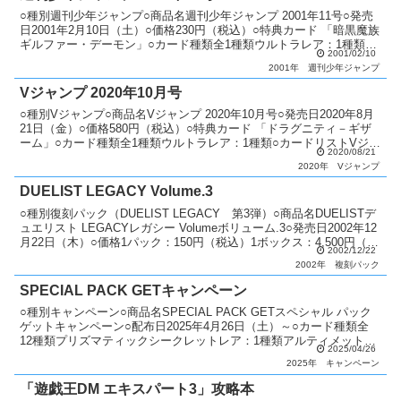
○種別週刊少年ジャンプ○商品名週刊少年ジャンプ 2001年11号○発売
日2001年2月10日（土）○価格230円（税込）○特典カード 「暗黒魔族
ギルファー・デーモン」○カード種類全1種類ウルトラレア：1種類○
2001/02/10
カードリスト週刊少年ジャンプ
2001年
週刊少年ジャンプ
Vジャンプ 2020年10月号
○種別Vジャンプ○商品名Vジャンプ 2020年10月号○発売日2020年8月
21日（金）○価格580円（税込）○特典カード 「ドラグニティ－ギザ
ーム」○カード種類全1種類ウルトラレア：1種類○カードリストVジャ
2020/08/21
ンプ（11期）
2020年
Vジャンプ
DUELIST LEGACY Volume.3
○種別復刻パック（DUELIST LEGACY 第3弾）○商品名DUELISTデ
ュエリスト LEGACYレガシー Volumeボリューム.3○発売日2002年12
月22日（木）○価格1パック：150円（税込）1ボックス：4,500円（税
2002/12/22
込）...
2002年
複刻パック
SPECIAL PACK GETキャンペーン
○種別キャンペーン○商品名SPECIAL PACK GETスペシャル パック
ゲットキャンペーン○配布日2025年4月26日（土）～○カード種類全
12種類プリズマティックシークレットレア：1種類アルティメットレ
2025/04/26
ア：12種類○説明 2023年...
2025年
キャンペーン
「遊戯王DM エキスパート3」攻略本