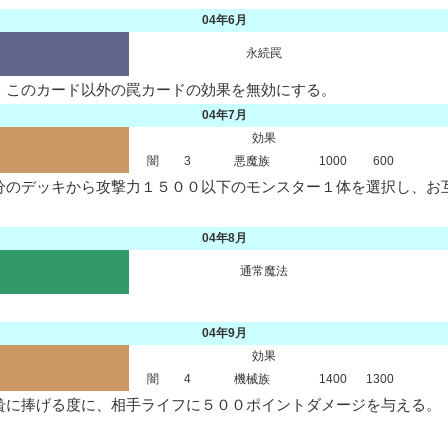
04年6月
永続罠
、このカード以外の罠カードの効果を無効にする。
04年7月
効果
闇
3
悪魔族
1000
600
分のデッキから攻撃力１５００以下のモンスター１体を選択し、お
04年8月
通常魔法
04年9月
効果
闇
4
機械族
1400
1300
贄に捧げる度に、相手ライフに５００ポイントダメージを与える。