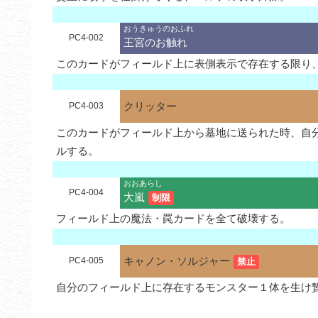
おうきゅうのおふれ
PC4-002
王宮のお触れ
このカードがフィールド上に表側表示で存在する限り
クリッター
PC4-003
このカードがフィールド上から墓地に送られた時、自
ルする。
おおあらし
PC4-004
大嵐
制限
フィールド上の魔法・罠カードを全て破壊する。
キャノン・ソルジャー
PC4-005
禁止
自分のフィールド上に存在するモンスター１体を生け