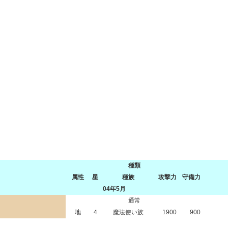
種類
属性
星
種族
攻撃力
守備力
04年5月
通常
地
4
魔法使い族
1900
900