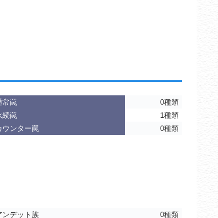
通常罠
0種類
永続罠
1種類
カウンター罠
0種類
アンデット族
0種類