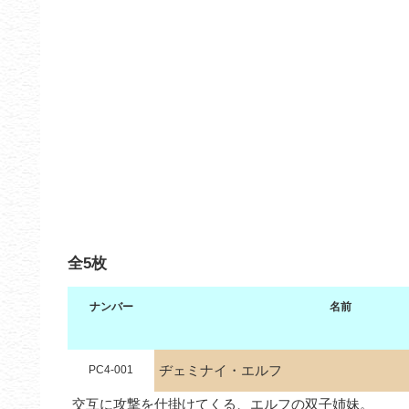
全5枚
ナンバー
名前
ヂェミナイ・エルフ
PC4-001
交互に攻撃を仕掛けてくる、エルフの双子姉妹。