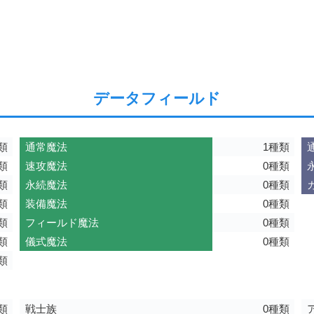
データフィールド
類
通常魔法
1種類
類
速攻魔法
0種類
類
永続魔法
0種類
類
装備魔法
0種類
類
フィールド魔法
0種類
類
儀式魔法
0種類
類
類
戦士族
0種類