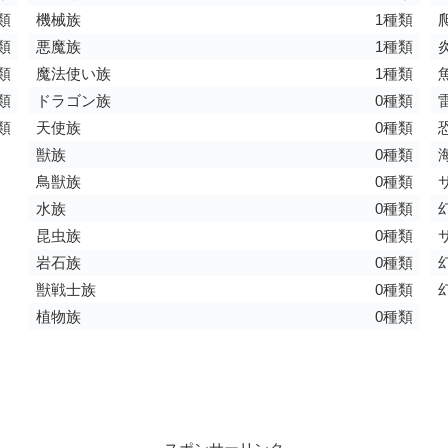
類
機械族
1種類
類
悪魔族
1種類
類
魔法使い族
1種類
類
ドラゴン族
0種類
類
天使族
0種類
獣族
0種類
鳥獣族
0種類
水族
0種類
昆虫族
0種類
岩石族
0種類
獣戦士族
0種類
植物族
0種類