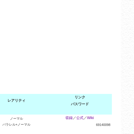
リンク
レアリティ
パスワード
収録
／
公式
／
Wiki
ノーマル
パラレル+ノーマル
69140098