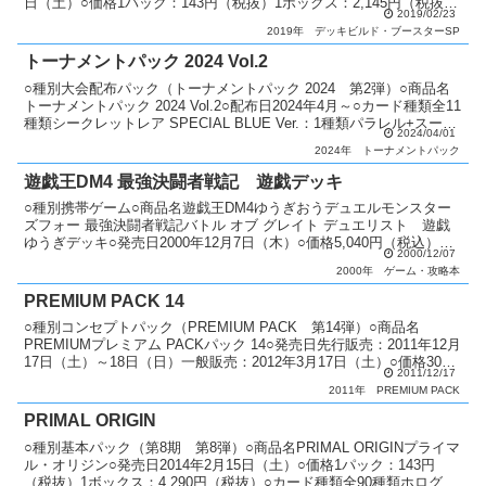
日（土）○価格1パック：143円（税抜）1ボックス：2,145円（税抜）
2019/02/23
○カード種類全45種類シークレット...
2019年
デッキビルド・ブースターSP
トーナメントパック 2024 Vol.2
○種別大会配布パック（トーナメントパック 2024 第2弾）○商品名
トーナメントパック 2024 Vol.2○配布日2024年4月～○カード種類全11
種類シークレットレア SPECIAL BLUE Ver.：1種類パラレル+スーパ
2024/04/01
ーレア：2...
2024年
トーナメントパック
遊戯王DM4 最強決闘者戦記 遊戯デッキ
○種別携帯ゲーム○商品名遊戯王DM4ゆうぎおうデュエルモンスター
ズフォー 最強決闘者戦記バトル オブ グレイト デュエリスト 遊戯
ゆうぎデッキ○発売日2000年12月7日（木）○価格5,040円（税込）○
2000/12/07
機種ゲームボーイ○ジャンル対戦型カー...
2000年
ゲーム・攻略本
PREMIUM PACK 14
○種別コンセプトパック（PREMIUM PACK 第14弾）○商品名
PREMIUMプレミアム PACKパック 14○発売日先行販売：2011年12月
17日（土）～18日（日）一般販売：2012年3月17日（土）○価格300
2011/12/17
円（税込）○カード...
2011年
PREMIUM PACK
PRIMAL ORIGIN
○種別基本パック（第8期 第8弾）○商品名PRIMAL ORIGINプライマ
ル・オリジン○発売日2014年2月15日（土）○価格1パック：143円
（税抜）1ボックス：4,290円（税抜）○カード種類全90種類ホログラ