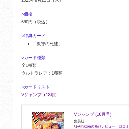
2025年8月21日（木）
○価格
680円（税込）
○特典カード
「教導の死徒」
○カード種類
全1種類
ウルトラレア：1種類
○カードリスト
Vジャンプ（13期）
Vジャンプ (10月号)
集英社
Amazonの商品レビュー・口コ