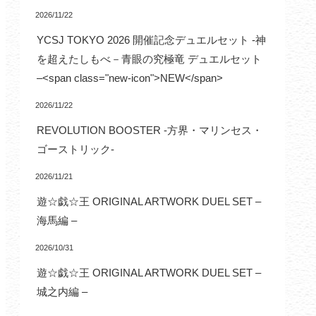
2026/11/22
YCSJ TOKYO 2026 開催記念デュエルセット -神
を超えたしもべ－青眼の究極竜 デュエルセット
–<span class="new-icon">NEW</span>
2026/11/22
REVOLUTION BOOSTER -方界・マリンセス・
ゴーストリック-
2026/11/21
遊☆戯☆王 ORIGINAL ARTWORK DUEL SET –
海馬編 –
2026/10/31
遊☆戯☆王 ORIGINAL ARTWORK DUEL SET –
城之内編 –