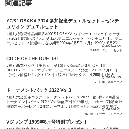
関連記事
YCSJ OSAKA 2024 参加記念デュエルセット – センチ
ュリオン デュエルセット –
○種別特別記念品○商品名YCSJ OSAKA ワイシーエスジェイ オーサ
カ 2024 参加記念さんかきねんデュエルセット - センチュリオン デュ
エルセット -○抽選申し込み期間2024年8月5日（月）19:00〜8月26日
2024/11/04
（月）23:59...
2024年
デュエルセット
CODE OF THE DUELIST
○種別基本パック（第10期 第1弾）○商品名CODE OF THE
DUELISTコード・オブ・ザ・デュエリスト○発売日2017年4月15日
（土）○価格1パック：143円（税抜）1ボックス：4,290円（税抜）○
2017/04/15
カード種類全80種類ホログラ...
2017年
基本パック
トーナメントパック 2022 Vol.3
○種別大会配布パック（トーナメントパック 2022 第3弾）○商品名
トーナメントパック 2022 Vol.3○配布日2022年7月～○カード種類全16
種類スーパーレア：2種類ノーマル：14種類○説明 公認大会で順位に
2022/07/01
応じてパックを配布。 上...
2022年
トーナメントパック
Vジャンプ 1999年8月号特別プレゼント