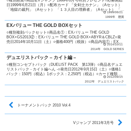
○種別懸賞○商品名Vジャンプ 1999年8月号特別プレゼント○応募開始
日1999年6月21日（月）○配布カード 「女剣士カナン」（Aセット）
「地獄の裁判」（Aセット） 「１３人目の埋葬者」（Aセット） 「エ
1999/06/21
ルフの剣士」（Bセット） 「深淵...
1999年
懸賞
EXバリュー THE GOLD BOXセット
○種別複刻パックセット○商品名①：EXバリュー THE GOLD
BOX+GS2013②：EXバリュー THE GOLD BOX+ABYR＆CBLZ○発
売日2014年10月11日（土）○価格400円（税抜）○商品内容①：EXバ
2014/10/11
リュー THE...
2014年
GOLD SERIES
デュエリストパック – カイト編 –
○種別コンセプトパック（DUELIST PACK 第13弾）○商品名デュエ
リストパック - カイト編へん -○発売日2012年9月15日（土）○価格1
パック：150円（税込）1ボックス：2,250円（税込）○カード種類全
2012/09/15
30種類ウルトラレア...
2012年
デュエリストパック
トーナメントパック 2010 Vol.4
Vジャンプ 2011年3月号