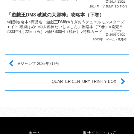
2014/11/21
明 Vジャンプ誌上で行われ...
2014年
V JUMP EDITION
「遊戯王DM8 破滅の大邪神」攻略本（下巻）
○種別攻略本○商品名「遊戯王DM8ゆうぎおうデュエルモンスターズ
エイト 破滅はめつの大邪神だいじゃしん」攻略本（下巻）○発売日
2003年4月22日（火）○価格800円（税込）○特典カード 「ゴブリ
2003/04/22
ンゾンビ」○カード種類全1種類ウルトラレア...
2003年
ゲーム・攻略本
Vジャンプ 2025年2月号
QUARTER CENTURY TRINITY BOX
ホーム
当サイトについて