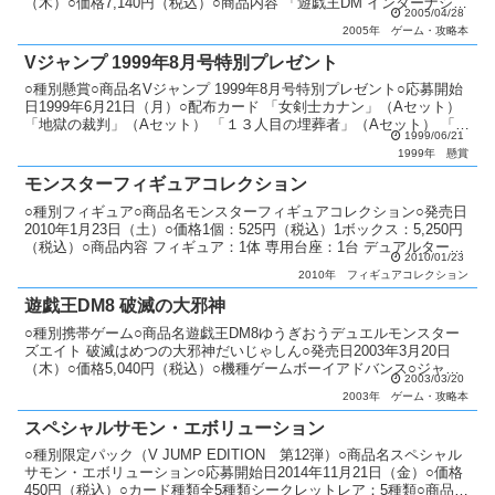
（木）○価格7,140円（税込）○商品内容 「遊戯王DM インターナショ
2005/04/28
ナル2」：1個 「ST...
2005年
ゲーム・攻略本
Vジャンプ 1999年8月号特別プレゼント
○種別懸賞○商品名Vジャンプ 1999年8月号特別プレゼント○応募開始
日1999年6月21日（月）○配布カード 「女剣士カナン」（Aセット）
「地獄の裁判」（Aセット） 「１３人目の埋葬者」（Aセット） 「エ
1999/06/21
ルフの剣士」（Bセット） 「深淵...
1999年
懸賞
モンスターフィギュアコレクション
○種別フィギュア○商品名モンスターフィギュアコレクション○発売日
2010年1月23日（土）○価格1個：525円（税込）1ボックス：5,250円
（税込）○商品内容 フィギュア：1体 専用台座：1台 デュアルターミ
2010/01/23
ナル対応OCGカード：1枚○特...
2010年
フィギュアコレクション
遊戯王DM8 破滅の大邪神
○種別携帯ゲーム○商品名遊戯王DM8ゆうぎおうデュエルモンスター
ズエイト 破滅はめつの大邪神だいじゃしん○発売日2003年3月20日
（木）○価格5,040円（税込）○機種ゲームボーイアドバンス○ジャン
2003/03/20
ルカードバトルRPG○特典カード 「ブラ...
2003年
ゲーム・攻略本
スペシャルサモン・エボリューション
○種別限定パック（V JUMP EDITION 第12弾）○商品名スペシャル
サモン・エボリューション○応募開始日2014年11月21日（金）○価格
450円（税込）○カード種類全5種類シークレットレア：5種類○商品説