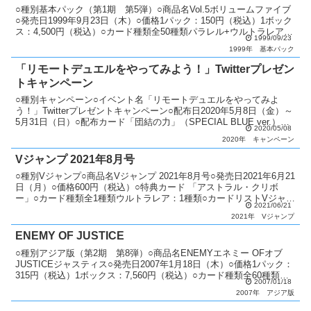
○種別基本パック（第1期 第5弾）○商品名Vol.5ボリュームファイブ
○発売日1999年9月23日（木）○価格1パック：150円（税込）1ボック
ス：4,500円（税込）○カード種類全50種類パラレル+ウルトラレア：
1999/09/23
4種類ウルトラレア：4種類...
1999年
基本パック
「リモートデュエルをやってみよう！」Twitterプレゼン
トキャンペーン
○種別キャンペーン○イベント名「リモートデュエルをやってみよ
う！」Twitterプレゼントキャンペーン○配布日2020年5月8日（金）～
5月31日（日）○配布カード「団結の力」（SPECIAL BLUE ver.）
2020/05/08
「治療の神 ディアン・ケト...
2020年
キャンペーン
Vジャンプ 2021年8月号
○種別Vジャンプ○商品名Vジャンプ 2021年8月号○発売日2021年6月21
日（月）○価格600円（税込）○特典カード 「アストラル・クリボ
ー」○カード種類全1種類ウルトラレア：1種類○カードリストVジャン
2021/06/21
プ（11期）
2021年
Vジャンプ
ENEMY OF JUSTICE
○種別アジア版（第2期 第8弾）○商品名ENEMYエネミー OFオブ
JUSTICEジャスティス○発売日2007年1月18日（木）○価格1パック：
315円（税込）1ボックス：7,560円（税込）○カード種類全60種類ア
2007/01/18
ルティメットレア：25...
2007年
アジア版