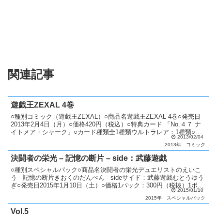
関連記事
遊戯王ZEXAL 4巻
○種別コミック（遊戯王ZEXAL）○商品名遊戯王ZEXAL 4巻○発売日
2013年2月4日（月）○価格420円（税込）○特典カード 「No.４７ ナ
イトメア・シャーク」○カード種類全1種類ウルトラレア：1種類○カ
2013/02/04
ードリスト>遊戯王ZEXAL
2013年
コミック
決闘者の栄光 – 記憶の断片 – side：武藤遊戯
○種別スペシャルパック○商品名決闘者の栄光デュエリストのえいこ
う - 記憶の断片きおくのだんぺん - sideサイド：武藤遊戯むとうゆう
ぎ○発売日2015年1月10日（土）○価格1パック：300円（税抜）1ボッ
2015/01/10
クス：4,500円（税抜）○カ...
2015年
スペシャルパック
Vol.5