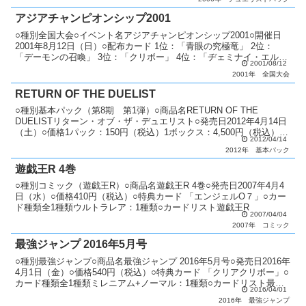
アジアチャンピオンシップ2001
○種別全国大会○イベント名アジアチャンピオンシップ2001○開催日
2001年8月12日（日）○配布カード 1位：「青眼の究極竜」 2位：
「デーモンの召喚」 3位：「クリボー」 4位：「ヂェミナイ・エル
2001/08/12
フ」 ジュニアクラス優勝：「真紅眼の黒竜...
2001年
全国大会
RETURN OF THE DUELIST
○種別基本パック（第8期 第1弾）○商品名RETURN OF THE
DUELISTリターン・オブ・ザ・デュエリスト○発売日2012年4月14日
（土）○価格1パック：150円（税込）1ボックス：4,500円（税込）○
2012/04/14
カード種類全80種類ホロ...
2012年
基本パック
遊戯王R 4巻
○種別コミック（遊戯王R）○商品名遊戯王R 4巻○発売日2007年4月4
日（水）○価格410円（税込）○特典カード 「エンジェルO７」○カー
ド種類全1種類ウルトラレア：1種類○カードリスト遊戯王R
2007/04/04
2007年
コミック
最強ジャンプ 2016年5月号
○種別最強ジャンプ○商品名最強ジャンプ 2016年5月号○発売日2016年
4月1日（金）○価格540円（税込）○特典カード 「クリアクリボー」○
カード種類全1種類ミレニアム+ノーマル：1種類○カードリスト最強
2016/04/01
ジャンプ
2016年
最強ジャンプ