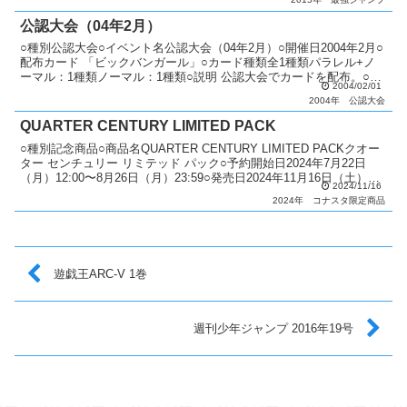
公認大会（04年2月）
○種別公認大会○イベント名公認大会（04年2月）○開催日2004年2月○
配布カード 「ビックバンガール」○カード種類全1種類パラレル+ノ
ーマル：1種類ノーマル：1種類○説明 公認大会でカードを配布。○備
2004/02/01
考 毎月配布カードが変更。 優勝者には...
2004年
公認大会
QUARTER CENTURY LIMITED PACK
○種別記念商品○商品名QUARTER CENTURY LIMITED PACKクオー
ター センチュリー リミテッド パック○予約開始日2024年7月22日
（月）12:00〜8月26日（月）23:59○発売日2024年11月16日（土）○
2024/11/16
価格...
2024年
コナスタ限定商品
遊戯王ARC-V 1巻
週刊少年ジャンプ 2016年19号