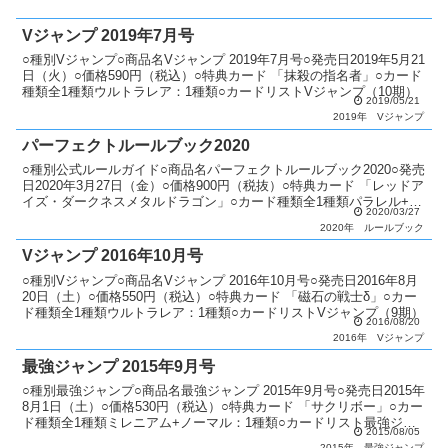
Vジャンプ 2019年7月号
○種別Vジャンプ○商品名Vジャンプ 2019年7月号○発売日2019年5月21
日（火）○価格590円（税込）○特典カード 「抹殺の指名者」○カード
種類全1種類ウルトラレア：1種類○カードリストVジャンプ（10期）
2019/05/21
2019年
Vジャンプ
パーフェクトルールブック2020
○種別公式ルールガイド○商品名パーフェクトルールブック2020○発売
日2020年3月27日（金）○価格900円（税抜）○特典カード 「レッドア
イズ・ダークネスメタルドラゴン」○カード種類全1種類パラレル+ノ
2020/03/27
ーマル：1種類○商品説明 新マスタ...
2020年
ルールブック
Vジャンプ 2016年10月号
○種別Vジャンプ○商品名Vジャンプ 2016年10月号○発売日2016年8月
20日（土）○価格550円（税込）○特典カード 「磁石の戦士δ」○カー
ド種類全1種類ウルトラレア：1種類○カードリストVジャンプ（9期）
2016/08/20
2016年
Vジャンプ
最強ジャンプ 2015年9月号
○種別最強ジャンプ○商品名最強ジャンプ 2015年9月号○発売日2015年
8月1日（土）○価格530円（税込）○特典カード 「サクリボー」○カー
ド種類全1種類ミレニアム+ノーマル：1種類○カードリスト最強ジャ
2015/08/05
ンプ
2015年
最強ジャンプ