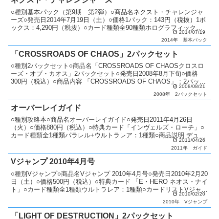
○種別基本パック（第9期 第2弾）○商品名ネクスト・チャレンジャ
ーズ○発売日2014年7月19日（土）○価格1パック：143円（税抜）1ボ
ックス：4,290円（税抜）○カード種類全90種類ホログラフィックレ
2014/07/19
ア：1種類アルティメットレア：6種...
2014年
基本パック
「CROSSROADS OF CHAOS」2パックセット
○種別2パックセット○商品名「CROSSROADS OF CHAOSクロスロ
ーズ・オブ・カオス」2パックセット○発売日2008年8月下旬○価格
300円（税込）○商品内容 「CROSSROADS OF CHAOS」：2パック
2008/08/21
「ツクシー」：1...
2008年
2パックセット
オーバーレイガイド
○種別攻略本○商品名オーバーレイガイド○発売日2011年4月26日
（火）○価格880円（税込）○特典カード「インヴェルズ・ローチ」○
カード種類全1種類パラレル+ウルトラレア：1種類○商品説明 デュエ
2011/04/26
ルターミナル第11弾と第12弾のカードリス...
2011年
ガイド
Vジャンプ 2010年4月号
○種別Vジャンプ○商品名Vジャンプ 2010年4月号○発売日2010年2月20
日（土）○価格500円（税込）○特典カード 「E・HERO ネオス・ナイ
ト」○カード種類全1種類ウルトラレア：1種類○カードリストVジャン
2010/02/20
プ（2期〜6期）
2010年
Vジャンプ
「LIGHT OF DESTRUCTION」2パックセット