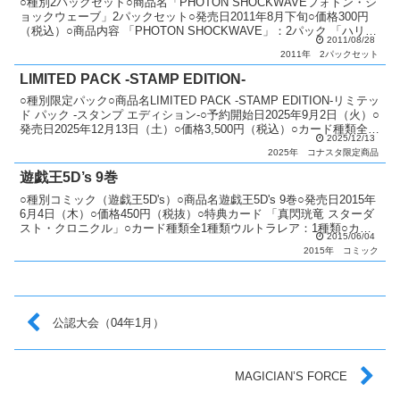
○種別2パックセット○商品名「PHOTON SHOCKWAVEフォトン・シ
ョックウェーブ」2パックセット○発売日2011年8月下旬○価格300円
（税込）○商品内容 「PHOTON SHOCKWAVE」：2パック 「ハリマ
2011/08/28
ンボウ」：1枚○カー...
2011年
2パックセット
LIMITED PACK -STAMP EDITION-
○種別限定パック○商品名LIMITED PACK -STAMP EDITION-リミテッ
ド パック -スタンプ エディション-○予約開始日2025年9月2日（火）○
発売日2025年12月13日（土）○価格3,500円（税込）○カード種類全
2025/12/13
4...
2025年
コナスタ限定商品
遊戯王5D’s 9巻
○種別コミック（遊戯王5D's）○商品名遊戯王5D's 9巻○発売日2015年
6月4日（木）○価格450円（税抜）○特典カード 「真閃珖竜 スターダ
スト・クロニクル」○カード種類全1種類ウルトラレア：1種類○カー
2015/06/04
ドリスト遊戯王5D's
2015年
コミック
公認大会（04年1月）
MAGICIAN’S FORCE