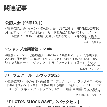
関連記事
公認大会（03年10月）
○種別公認大会○イベント名公認大会（03年10月）○開催日2003年10
月○配布カード 「魂の解放」○カード種類全1種類パラレル+ノーマ
ル：1種類ノーマル：1種類○説明 公認大会でカードを配布。○備考 毎
2003/10/01
月配布カードが変更。 優勝者にはパラ...
2003年
公認大会
Vジャンプ定期購読 2023年
○種別Vジャンプ（定期購読 2023年）○商品名Vジャンプ定期購読
2023年○予約開始日2023年4月17日（月）10時〜○価格8,400円（税
込）○特典カード 「ジャンク・ドラゴンセント」（前半） 「ジャン
2023/04/17
ク・メイル」（前半） 「魔法妖...
2023年
Vジャンプ
パーフェクトルールブック2020
○種別公式ルールガイド○商品名パーフェクトルールブック2020○発売
日2020年3月27日（金）○価格900円（税抜）○特典カード 「レッドア
イズ・ダークネスメタルドラゴン」○カード種類全1種類パラレル+ノ
2020/03/27
ーマル：1種類○商品説明 新マスタ...
2020年
ルールブック
「PHOTON SHOCKWAVE」2パックセット