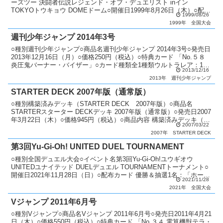
ーズツー 決闘者伝説レジェンド・オブ・デュエリスト inイン
TOKYOトウキョウ DOMEドーム○開催日1999年8月26日（木）○配布
1999/08/26
カード 1位：「青眼の究極竜」 2位以...
1999年
全国大会
週刊少年ジャンプ 2014年3号
○種別週刊少年ジャンプ○商品名週刊少年ジャンプ 2014年3号○発売日
2013年12月16日（月）○価格250円（税込）○特典カード 「No.５８
炎圧鬼バーナー・バイザー」○カード種類全1種類ウルトラレア：1種
2013/12/16
類○カードリスト週刊少年ジャ...
2013年
週刊少年ジャンプ
STARTER DECK 2007年版（通常版）
○種別構築済みデッキ（STARTER DECK 2007年版）○商品名
STARTERスターター DECKデッキ 2007年版（通常版）○発売日2007
年3月22日（木）○価格945円（税込）○商品内容 構築済みデッキ（デ
2007/03/22
ッキ：40枚）：1個...
2007年
STARTER DECK
第3回Yu-Gi-Oh! UNITED DUEL TOURNAMENT
○種別全国デュエル大会○イベント名第3回Yu-Gi-Oh!ユウギオウ
UNITEDユナイテッド DUELデュエル TOURNAMENTトーナメント○
開催日2021年11月28日（日）○配布カード 優勝＆抽選1名：「ホーリ
2021/11/28
ー・エルフ」（SPE...
2021年
全国大会
Vジャンプ 2011年6月号
○種別Vジャンプ○商品名Vジャンプ 2011年6月号○発売日2011年4月21
日（木）○価格550円（税込）○特典カード 「No.３４ 電算機獣テラ・