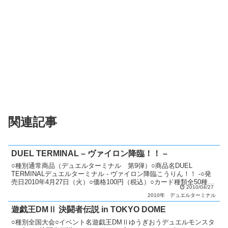
関連記事
DUEL TERMINAL – ヴァイロン降臨！！ –
○種別通常商品（デュエルターミナル 第9弾）○商品名DUEL
TERMINALデュエルターミナル - ヴァイロン降臨こうりん！！ -○発
売日2010年4月27日（火）○価格100円（税込）○カード種類全50種類
2010/04/27
パラレル+シークレットレア：4...
2010年
デュエルターミナル
遊戯王DMⅡ 決闘者伝説 in TOKYO DOME
○種別全国大会○イベント名遊戯王DMⅡゆうぎおうデュエルモンスタ