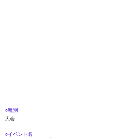
○種別
大会
○イベント名