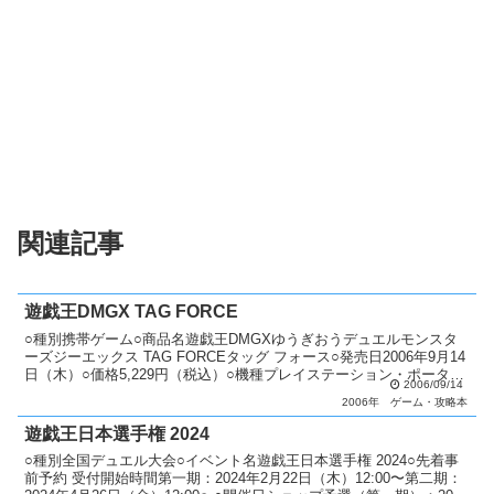
関連記事
遊戯王DMGX TAG FORCE
○種別携帯ゲーム○商品名遊戯王DMGXゆうぎおうデュエルモンスタ
ーズジーエックス TAG FORCEタッグ フォース○発売日2006年9月14
日（木）○価格5,229円（税込）○機種プレイステーション・ポータブ
2006/09/14
ル○ジャンル対戦型カードバトル...
2006年
ゲーム・攻略本
遊戯王日本選手権 2024
○種別全国デュエル大会○イベント名遊戯王日本選手権 2024○先着事
前予約 受付開始時間第一期：2024年2月22日（木）12:00〜第二期：