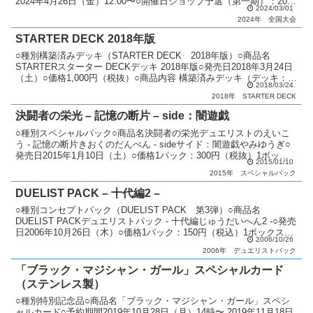
2024年4月26日（金）12:00〜○開催日ショップ予選（第一期）：2024
2024/03/01
年3月1日（金）〜3...
2024年
全国大会
STARTER DECK 2018年版
○種別構築済みデッキ（STARTER DECK 2018年版）○商品名
STARTERスターター DECKデッキ 2018年版○発売日2018年3月24日
（土）○価格1,000円（税抜）○商品内容 構築済みデッキ（デッキ：
2018/03/24
40枚・エクストラデ...
2018年
STARTER DECK
決闘者の栄光 – 記憶の断片 – side：闇遊戯
○種別スペシャルパック○商品名決闘者の栄光デュエリストのえいこ
う - 記憶の断片きおくのだんぺん - sideサイド：闇遊戯やみゆうぎ○
発売日2015年1月10日（土）○価格1パック：300円（税抜）1ボック
2015/01/10
ス：4,500円（税抜）○カード...
2015年
スペシャルパック
DUELIST PACK – 十代編2 –
○種別コンセプトパック（DUELIST PACK 第3弾）○商品名
DUELIST PACKデュエリストパック - 十代編じゅうだいへん2 -○発売
日2006年10月26日（木）○価格1パック：150円（税込）1ボックス：
2006/10/26
2,250円（税込）...
2006年
デュエリストパック
「ブラック・マジシャン・ガール」スペシャルカード
（ステンレス製）
○種別特別記念品○商品名「ブラック・マジシャン・ガール」スペシ
ャルカード○予約期間2019年10月28日（月）14時〜 2019年11月18日