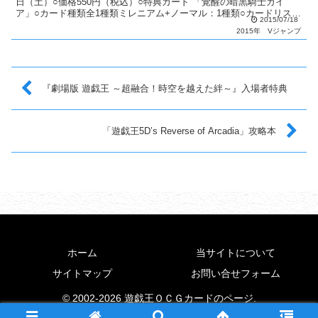
日（土）○価格550円（税込）○特典カード 「覚醒の暗黒騎士ガイ
ア」○カード種類全1種類ミレニアム+ノーマル：1種類○カードリスト
2015/07/18
Vジャンプ（9期）
2015年
Vジャンプ
『劇場版 遊戯王 ～超融合！時空を越えた絆～』入場者特典
「遊戯王5D’s Reverse of Arcadia」攻略本
ホーム
当サイトについて
サイトマップ
お問い合せフォーム
© 2002-2026 遊戯王ＯＣＧカードのページ.