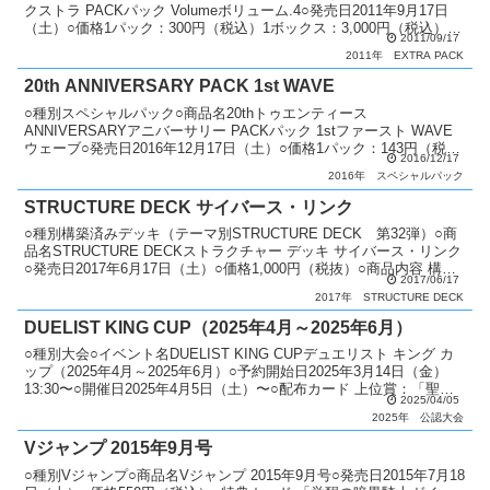
クストラ PACKパック Volumeボリューム.4○発売日2011年9月17日
（土）○価格1パック：300円（税込）1ボックス：3,000円（税込）○
2011/09/17
カード種類全4...
2011年
EXTRA PACK
20th ANNIVERSARY PACK 1st WAVE
○種別スペシャルパック○商品名20thトゥエンティース
ANNIVERSARYアニバーサリー PACKパック 1stファースト WAVE
ウェーブ○発売日2016年12月17日（土）○価格1パック：143円（税
2016/12/17
抜）1ボックス：2,145円（税...
2016年
スペシャルパック
STRUCTURE DECK サイバース・リンク
○種別構築済みデッキ（テーマ別STRUCTURE DECK 第32弾）○商
品名STRUCTURE DECKストラクチャー デッキ サイバース・リンク
○発売日2017年6月17日（土）○価格1,000円（税抜）○商品内容 構築
2017/06/17
済みデッキ（デッ...
2017年
STRUCTURE DECK
DUELIST KING CUP（2025年4月～2025年6月）
○種別大会○イベント名DUELIST KING CUPデュエリスト キング カ
ップ（2025年4月～2025年6月）○予約開始日2025年3月14日（金）
13:30〜○開催日2025年4月5日（土）〜○配布カード 上位賞：「聖な
2025/04/05
る魔術師」（...
2025年
公認大会
Vジャンプ 2015年9月号
○種別Vジャンプ○商品名Vジャンプ 2015年9月号○発売日2015年7月18