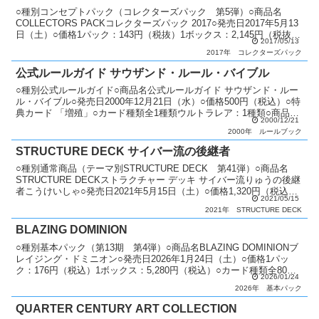
○種別コンセプトパック（コレクターズパック 第5弾）○商品名
COLLECTORS PACKコレクターズパック 2017○発売日2017年5月13
日（土）○価格1パック：143円（税抜）1ボックス：2,145円（税抜）
2017/05/13
○カード種類全45種類コ...
2017年
コレクターズパック
公式ルールガイド サウザンド・ルール・バイブル
○種別公式ルールガイド○商品名公式ルールガイド サウザンド・ルー
ル・バイブル○発売日2000年12月21日（水）○価格500円（税込）○特
典カード 「増殖」○カード種類全1種類ウルトラレア：1種類○商品説
2000/12/21
明 カードゲーム「遊戯王デュエルモン...
2000年
ルールブック
STRUCTURE DECK サイバー流の後継者
○種別通常商品（テーマ別STRUCTURE DECK 第41弾）○商品名
STRUCTURE DECKストラクチャー デッキ サイバー流りゅうの後継
者こうけいしゃ○発売日2021年5月15日（土）○価格1,320円（税込）
2021/05/15
○商品内容 構築済み...
2021年
STRUCTURE DECK
BLAZING DOMINION
○種別基本パック（第13期 第4弾）○商品名BLAZING DOMINIONブ
レイジング・ドミニオン○発売日2026年1月24日（土）○価格1パッ
ク：176円（税込）1ボックス：5,280円（税込）○カード種類全80種
2026/01/24
類プリズマティックシー...
2026年
基本パック
QUARTER CENTURY ART COLLECTION