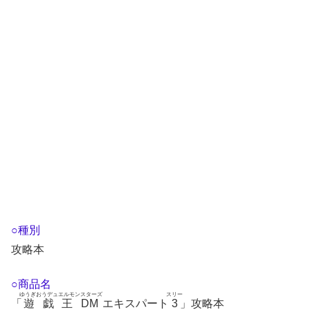
○種別
攻略本
○商品名
ゆうぎおうデュエルモンスターズ
スリー
「
遊戯王DM
エキスパート
3
」攻略本