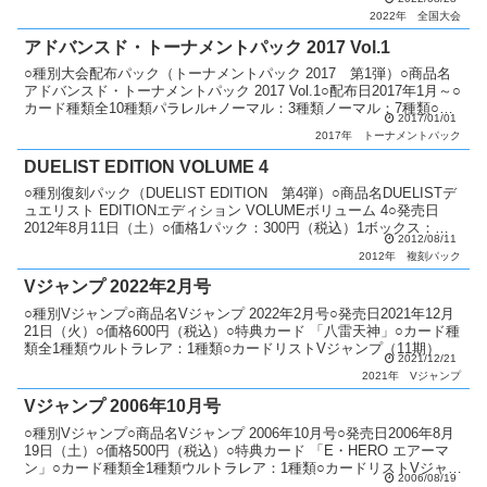
封剣」（SPECIAL...
2022年
全国大会
アドバンスド・トーナメントパック 2017 Vol.1
○種別大会配布パック（トーナメントパック 2017 第1弾）○商品名
アドバンスド・トーナメントパック 2017 Vol.1○配布日2017年1月～○
カード種類全10種類パラレル+ノーマル：3種類ノーマル：7種類○説
2017/01/01
明 公認大会で順位に応じて...
2017年
トーナメントパック
DUELIST EDITION VOLUME 4
○種別復刻パック（DUELIST EDITION 第4弾）○商品名DUELISTデ
ュエリスト EDITIONエディション VOLUMEボリューム 4○発売日
2012年8月11日（土）○価格1パック：300円（税込）1ボックス：
2012/08/11
3,600円（...
2012年
複刻パック
Vジャンプ 2022年2月号
○種別Vジャンプ○商品名Vジャンプ 2022年2月号○発売日2021年12月
21日（火）○価格600円（税込）○特典カード 「八雷天神」○カード種
類全1種類ウルトラレア：1種類○カードリストVジャンプ（11期）
2021/12/21
2021年
Vジャンプ
Vジャンプ 2006年10月号
○種別Vジャンプ○商品名Vジャンプ 2006年10月号○発売日2006年8月
19日（土）○価格500円（税込）○特典カード 「E・HERO エアーマ
ン」○カード種類全1種類ウルトラレア：1種類○カードリストVジャン
2006/08/19
プ（2期〜6期）