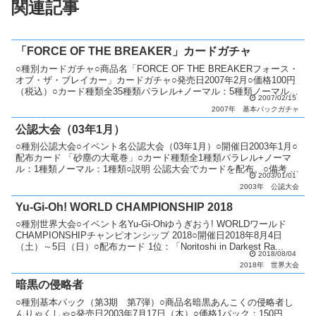
関連記事
「FORCE OF THE BREAKER」カードガチャ
○種別カードガチャ○商品名「FORCE OF THE BREAKERフォース・
オブ・ザ・ブレイカー」カードガチャ○発売日2007年2月○価格100円
（税込）○カード種類全35種類パラレル+ノーマル：5種類ノーマル：
2007/02/15
30種類○商品説明 「FO...
2007年
基本パックガチャ
公認大会（03年1月）
○種別公認大会○イベント名公認大会（03年1月）○開催日2003年1月○
配布カード 「砂塵の大竜巻」○カード種類全1種類パラレル+ノーマ
ル：1種類ノーマル：1種類○説明 公認大会でカードを配布。○備考 毎
2003/01/01
月配布カードが変更。 優勝者にはパラ...
2003年
公認大会
Yu-Gi-Oh! WORLD CHAMPIONSHIP 2018
○種別世界大会○イベント名Yu-Gi-Ohゆうぎおう! WORLDワールド
CHAMPIONSHIPチャンピオンシップ 2018○開催日2018年8月4日
（土）～5日（日）○配布カード 1位：「Noritoshi in Darkest Ra...
2018/08/04
2018年
世界大会
暗黒の侵略者
○種別基本パック（第3期 第7弾）○商品名暗黒あんこくの侵略者し
んりゃくしゃ○発売日2003年7月17日（木）○価格1パック：150円