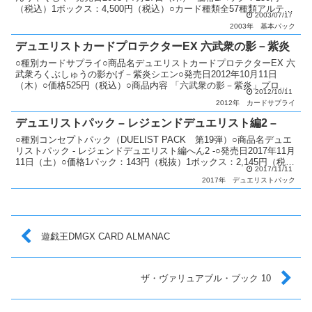
（税込）1ボックス：4,500円（税込）○カード種類全57種類アルティ
2003/07/17
メットレア：2種類パラレル+ウルトラ...
2003年
基本パック
デュエリストカードプロテクターEX 六武衆の影－紫炎
○種別カードサプライ○商品名デュエリストカードプロテクターEX 六
武衆ろくぶしゅうの影かげ－紫炎シエン○発売日2012年10月11日
（木）○価格525円（税込）○商品内容 「六武衆の影－紫炎」プロテ
2012/10/11
クター：70枚 「ペインペインター」：1枚...
2012年
カードサプライ
デュエリストパック – レジェンドデュエリスト編2 –
○種別コンセプトパック（DUELIST PACK 第19弾）○商品名デュエ
リストパック - レジェンドデュエリスト編へん2 -○発売日2017年11月
11日（土）○価格1パック：143円（税抜）1ボックス：2,145円（税
2017/11/11
抜）○カード種類全...
2017年
デュエリストパック
遊戯王DMGX CARD ALMANAC
ザ・ヴァリュアブル・ブック 10