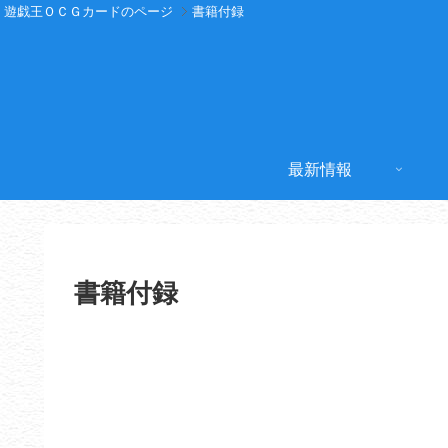
遊戯王ＯＣＧカードのページ
書籍付録
最新情報
書籍付録