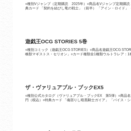
○種別Vジャンプ（定期購読 2025年）○商品名Vジャンプ定期購読 20
典カード 「契約を結びし竜の戦士」（前半） 「アイン・ロイド」（前
遊戯王OCG STORIES 5巻
○種別コミック（遊戯王OCG STORIES）○商品名遊戯王OCG STO
喚獣マギストス・セリオン」○カード種類全1種類ウルトラレア：1種類
ザ・ヴァリュアブル・ブックEX5
○種別公式カタログ（ヴァリュアブル・ブックEX 第5弾）○商品名ザ・
円（税込）○特典カード 「魂宿りし暗黒騎士ガイア」 「バイス・シャ