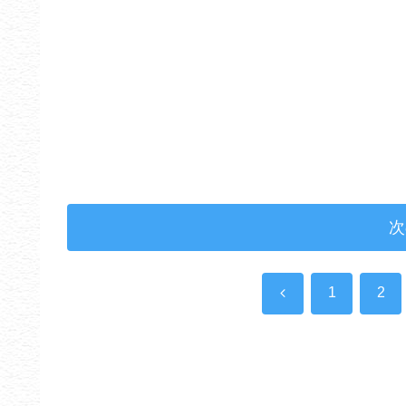
次
前
1
2
へ