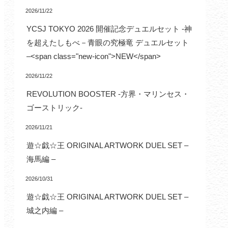
2026/11/22
YCSJ TOKYO 2026 開催記念デュエルセット -神
を超えたしもべ－青眼の究極竜 デュエルセット
–<span class="new-icon">NEW</span>
2026/11/22
REVOLUTION BOOSTER -方界・マリンセス・
ゴーストリック-
2026/11/21
遊☆戯☆王 ORIGINAL ARTWORK DUEL SET –
海馬編 –
2026/10/31
遊☆戯☆王 ORIGINAL ARTWORK DUEL SET –
城之内編 –