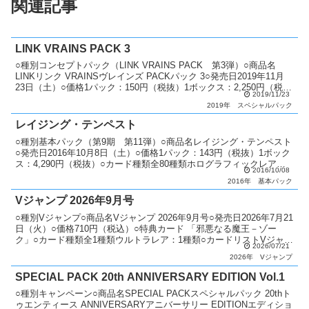
関連記事
LINK VRAINS PACK 3
○種別コンセプトパック（LINK VRAINS PACK 第3弾）○商品名
LINKリンク VRAINSヴレインズ PACKパック 3○発売日2019年11月
23日（土）○価格1パック：150円（税抜）1ボックス：2,250円（税
2019/11/23
抜）○カード...
2019年
スペシャルパック
レイジング・テンペスト
○種別基本パック（第9期 第11弾）○商品名レイジング・テンペスト
○発売日2016年10月8日（土）○価格1パック：143円（税抜）1ボック
ス：4,290円（税抜）○カード種類全80種類ホログラフィックレア：1
2016/10/08
種類アルティメットレア：6種類...
2016年
基本パック
Vジャンプ 2026年9月号
○種別Vジャンプ○商品名Vジャンプ 2026年9月号○発売日2026年7月21
日（火）○価格710円（税込）○特典カード 「邪悪なる魔王－ゾー
ク」○カード種類全1種類ウルトラレア：1種類○カードリストVジャン
2026/07/21
プ（13期）
2026年
Vジャンプ
SPECIAL PACK 20th ANNIVERSARY EDITION Vol.1
○種別キャンペーン○商品名SPECIAL PACKスペシャルパック 20thト
ゥエンティース ANNIVERSARYアニバーサリー EDITIONエディショ