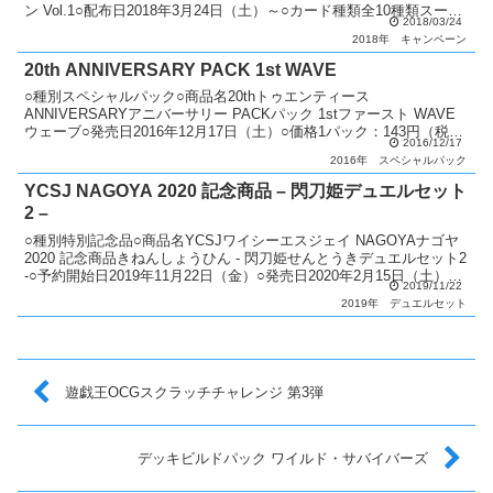
ン Vol.1○配布日2018年3月24日（土）～○カード種類全10種類スーパ
2018/03/24
ーレア...
2018年
キャンペーン
20th ANNIVERSARY PACK 1st WAVE
○種別スペシャルパック○商品名20thトゥエンティース
ANNIVERSARYアニバーサリー PACKパック 1stファースト WAVE
ウェーブ○発売日2016年12月17日（土）○価格1パック：143円（税
2016/12/17
抜）1ボックス：2,145円（税...
2016年
スペシャルパック
YCSJ NAGOYA 2020 記念商品 – 閃刀姫デュエルセット
2 –
○種別特別記念品○商品名YCSJワイシーエスジェイ NAGOYAナゴヤ
2020 記念商品きねんしょうひん - 閃刀姫せんとうきデュエルセット2
-○予約開始日2019年11月22日（金）○発売日2020年2月15日（土）○
2019/11/22
価格3,000円...
2019年
デュエルセット
遊戯王OCGスクラッチチャレンジ 第3弾
デッキビルドパック ワイルド・サバイバーズ