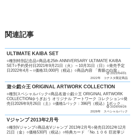
関連記事
ULTIMATE KAIBA SET
○種別特別記念品○商品名25th ANNIVERSARY ULTIMATE KAIBA
SET○予約受付日2021年9月21日（火）～10月31日（日）○発売予定
日2022年4月～○価格33,000円（税込）○商品内容 「青眼の白龍」：3
2022/04/01
枚...
2022年
コナスタ限定商品
遊☆戯☆王 ORIGINAL ARTWORK COLLECTION
○種別スペシャルパック○商品名遊☆戯☆王 ORIGINAL ARTWORK
COLLECTIONゆうぎおう オリジナル アートワーク コレクション○発
売日2026年9月26日（土）○価格1パック：396円（税込）1ボック
2026/09/26
ス：5,940円（税...
2026年
スペシャルパック
Vジャンプ 2013年2月号
○種別Vジャンプ○商品名Vジャンプ 2013年2月号○発売日2012年12月
21日（金）○価格530円（税込）○特典カード 「No.１０６ 巨岩掌ジ