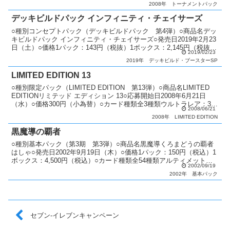
2008年
トーナメントパック
デッキビルドパック インフィニティ・チェイサーズ
○種別コンセプトパック（デッキビルドパック 第4弾）○商品名デッ
キビルドパック インフィニティ・チェイサーズ○発売日2019年2月23
日（土）○価格1パック：143円（税抜）1ボックス：2,145円（税抜）
2019/02/23
○カード種類全45種類シークレット...
2019年
デッキビルド・ブースターSP
LIMITED EDITION 13
○種別限定パック（LIMITED EDITION 第13弾）○商品名LIMITED
EDITIONリミテッド エディション 13○応募開始日2008年6月21日
（水）○価格300円（小為替）○カード種類全3種類ウルトラレア：3種
2008/06/21
類○商品説明...
2008年
LIMITED EDITION
黒魔導の覇者
○種別基本パック（第3期 第3弾）○商品名黒魔導くろまどうの覇者
はしゃ○発売日2002年9月19日（木）○価格1パック：150円（税込）1
ボックス：4,500円（税込）○カード種類全54種類アルティメットレ
2002/09/19
ア：2種類パラレル+ウルトラレア：...
2002年
基本パック
セブン-イレブンキャンペーン