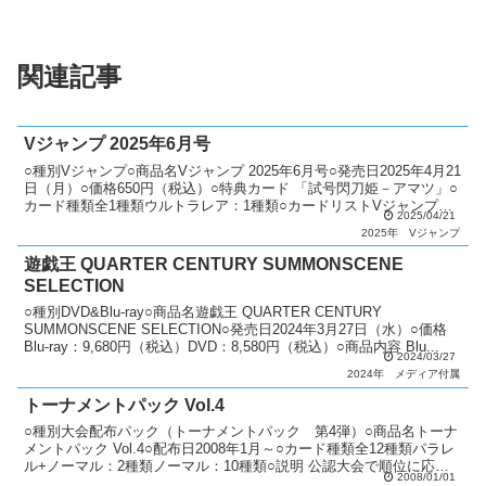
関連記事
Vジャンプ 2025年6月号
○種別Vジャンプ○商品名Vジャンプ 2025年6月号○発売日2025年4月21
日（月）○価格650円（税込）○特典カード 「試号閃刀姫－アマツ」○
カード種類全1種類ウルトラレア：1種類○カードリストVジャンプ
2025/04/21
（13期）
2025年
Vジャンプ
遊戯王 QUARTER CENTURY SUMMONSCENE
SELECTION
○種別DVD&Blu-ray○商品名遊戯王 QUARTER CENTURY
SUMMONSCENE SELECTION○発売日2024年3月27日（水）○価格
Blu-ray：9,680円（税込）DVD：8,580円（税込）○商品内容 Blu...
2024/03/27
2024年
メディア付属
トーナメントパック Vol.4
○種別大会配布パック（トーナメントパック 第4弾）○商品名トーナ
メントパック Vol.4○配布日2008年1月～○カード種類全12種類パラレ
ル+ノーマル：2種類ノーマル：10種類○説明 公認大会で順位に応じ
2008/01/01
てパックを配布。 1位：5パック、...