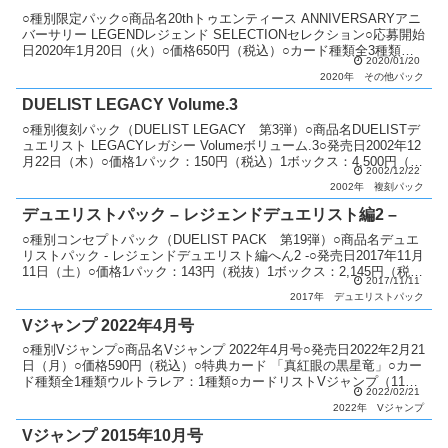
○種別限定パック○商品名20thトゥエンティース ANNIVERSARYアニ
バーサリー LEGENDレジェンド SELECTIONセレクション○応募開始
日2020年1月20日（火）○価格650円（税込）○カード種類全3種類
2020/01/20
20thシークレッ...
2020年
その他パック
DUELIST LEGACY Volume.3
○種別復刻パック（DUELIST LEGACY 第3弾）○商品名DUELISTデ
ュエリスト LEGACYレガシー Volumeボリューム.3○発売日2002年12
月22日（木）○価格1パック：150円（税込）1ボックス：4,500円（税
2002/12/22
込）...
2002年
複刻パック
デュエリストパック – レジェンドデュエリスト編2 –
○種別コンセプトパック（DUELIST PACK 第19弾）○商品名デュエ
リストパック - レジェンドデュエリスト編へん2 -○発売日2017年11月
11日（土）○価格1パック：143円（税抜）1ボックス：2,145円（税
2017/11/11
抜）○カード種類全...
2017年
デュエリストパック
Vジャンプ 2022年4月号
○種別Vジャンプ○商品名Vジャンプ 2022年4月号○発売日2022年2月21
日（月）○価格590円（税込）○特典カード 「真紅眼の黒星竜」○カー
ド種類全1種類ウルトラレア：1種類○カードリストVジャンプ（11
2022/02/21
期）
2022年
Vジャンプ
Vジャンプ 2015年10月号