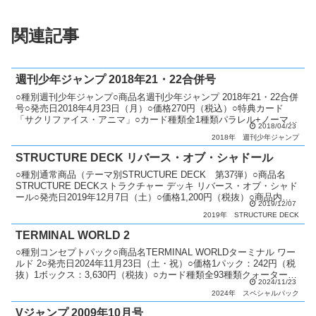
関連記事
週刊少年ジャンプ 2018年21・22合併号
○種別週刊少年ジャンプ○商品名週刊少年ジャンプ 2018年21・22合併
号○発売日2018年4月23日（月）○価格270円（税込）○特典カード
「サクリファイス・アニマ」○カード種類全1種類パラレル+ノーマ
2018/04/23
ル：1種類○カードリスト週刊少年ジ...
2018年
週刊少年ジャンプ
STRUCTURE DECK リバース・オブ・シャドール
○種別通常商品（テーマ別STRUCTURE DECK 第37弾）○商品名
STRUCTURE DECKストラクチャー デッキ リバース・オブ・シャド
ール○発売日2019年12月7日（土）○価格1,200円（税抜）○商品内容
2019/12/07
構築済みデッキ（デ...
2019年
STRUCTURE DECK
TERMINAL WORLD 2
○種別コンセプトパック○商品名TERMINAL WORLDターミナル ワー
ルド 2○発売日2024年11月23日（土・祝）○価格1パック：242円（税
抜）1ボックス：3,630円（税抜）○カード種類全93種類クォーターセ
2024/11/23
ンチュリーシークレッ...
2024年
スペシャルパック
Vジャンプ 2009年10月号