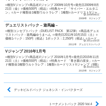
○種別Vジャンプ○商品名Vジャンプ 2009年10月号○発売日2009年8月
21日（金）○価格500円（税込）○特典カード 「サイバー・エルタニ
ン」○カード種類全1種類ウルトラレア：1種類○カードリストVジャン
2009/08/21
プ（2期〜6期）
2009年
Vジャンプ
デュエリストパック – 遊馬編 –
○種別コンセプトパック（DUELIST PACK 第12弾）○商品名デュエ
リストパック - 遊馬編ゆうまへん -○発売日2011年10月15日（土）○
価格1パック：150円（税込）1ボックス：2,250円（税込）○カード種
2011/10/15
類全30種類ウルト...
2011年
デュエリストパック
Vジャンプ 2016年1月号
○種別Vジャンプ○商品名Vジャンプ 2016年1月号○発売日2015年11月
21日（土）○価格550円（税込）○特典カード 「青き眼の巫女」○カー
ド種類全1種類ウルトラレア：1種類○カードリストVジャンプ（9期）
2015/11/21
2015年
Vジャンプ
デッキビルドパック ジェネシス・インパクターズ
トーナメントパック 2020 Vol.4