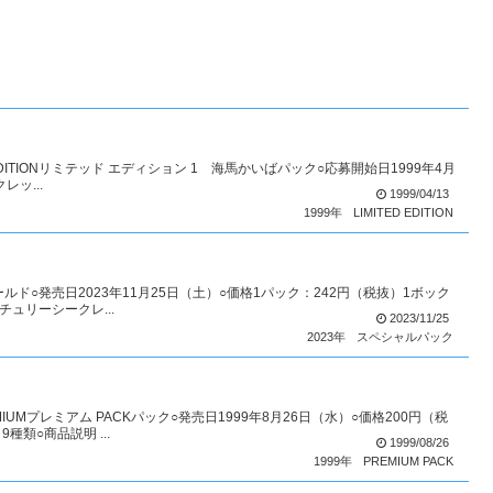
D EDITIONリミテッド エディション 1 海馬かいばパック○応募開始日1999年4月
ッ...
1999/04/13
1999年
LIMITED EDITION
ールド○発売日2023年11月25日（土）○価格1パック：242円（税抜）1ボック
チュリーシークレ...
2023/11/25
2023年
スペシャルパック
IUMプレミアム PACKパック○発売日1999年8月26日（水）○価格200円（税
類○商品説明 ...
1999/08/26
1999年
PREMIUM PACK