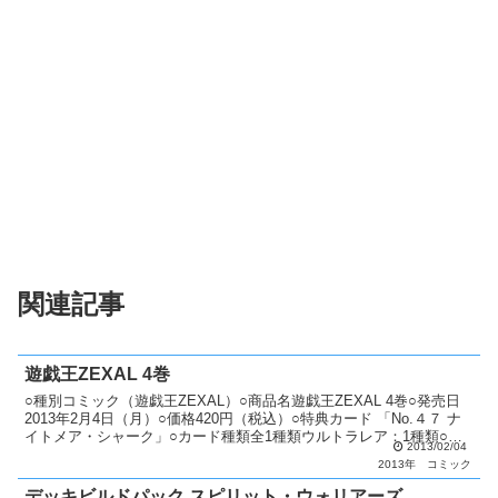
関連記事
遊戯王ZEXAL 4巻
○種別コミック（遊戯王ZEXAL）○商品名遊戯王ZEXAL 4巻○発売日
2013年2月4日（月）○価格420円（税込）○特典カード 「No.４７ ナ
イトメア・シャーク」○カード種類全1種類ウルトラレア：1種類○カ
2013/02/04
ードリスト>遊戯王ZEXAL
2013年
コミック
デッキビルドパック スピリット・ウォリアーズ