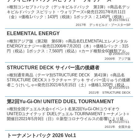
○種別コンセプトパック（デッキビルドパック 第1弾）○商品名デッ
キビルドパック スピリット・ウォリアーズ○発売日2017年8月11日
（金）○価格1パック：143円（税抜）1ボックス：2,145円（税抜）○
2017/08/11
カード種類全45種類シークレットレア...
2017年
デッキビルド・ブースターSP
ELEMENTAL ENERGY
○種別アジア版（第2期 第6弾）○商品名ELEMENTALエレメンタル
ENERGYエナジー○発売日2006年7月20日（木）○価格1パック：315
円（税込）1ボックス：7,560円（税込）○カード種類全60種類アルテ
2006/07/20
ィメットレア：25種類...
2006年
アジア版
STRUCTURE DECK サイバー流の後継者
○種別通常商品（テーマ別STRUCTURE DECK 第41弾）○商品名
STRUCTURE DECKストラクチャー デッキ サイバー流りゅうの後継
者こうけいしゃ○発売日2021年5月15日（土）○価格1,320円（税込）
2021/05/15
○商品内容 構築済み...
2021年
STRUCTURE DECK
第2回Yu-Gi-Oh! UNITED DUEL TOURNAMENT
○種別全国デュエル大会○イベント名第2回Yu-Gi-Oh!ユウギオウ
UNITEDユナイテッド DUELデュエル TOURNAMENTトーナメント○
開催日2021年5月9日（日）※新型コロナウイルスの影響により延期
2021/07/11
2021年7月11日（日）...
2021年
全国大会
トーナメントパック 2026 Vol.1