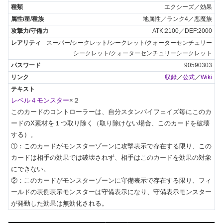
エクシーズ／効果
地属性／ランク4／悪魔族
ATK:2100／DEF:2000
スーパー/シークレット/シークレット/クォーターセンチュリー
シークレット/クォーターセンチュリーシークレット
90590303
収録
／
公式
／
Wiki
レベル４モンスター
×２

このカードのコントローラーは、自分スタンバイフェイズ毎にこのカ
ードのX素材を１つ取り除く（取り除けない場合、このカードを破壊
する）。

①：このカードがモンスターゾーンに攻撃表示で存在する限り、この
カードは相手の効果では破壊されず、相手はこのカードを効果の対象
にできない。

②：このカードがモンスターゾーンに守備表示で存在する限り、フィ
ールドの表側表示モンスターは守備表示になり、守備表示モンスター
が発動した効果は無効化される。