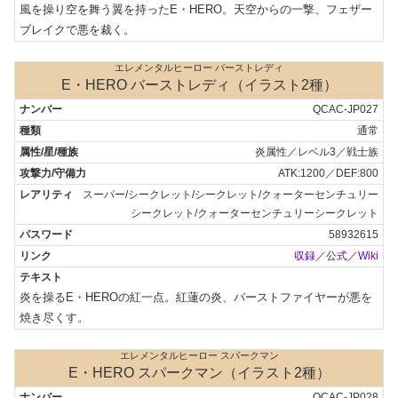
風を操り空を舞う翼を持ったE・HERO。天空からの一撃、フェザー
ブレイクで悪を裁く。
エレメンタルヒーロー バーストレディ
E・HERO バーストレディ（イラスト2種）
QCAC-JP027
通常
炎属性／レベル3／戦士族
ATK:1200／DEF:800
スーパー/シークレット/シークレット/クォーターセンチュリー
シークレット/クォーターセンチュリーシークレット
58932615
収録
／
公式
／
Wiki
炎を操るE・HEROの紅一点。紅蓮の炎、バーストファイヤーが悪を
焼き尽くす。
エレメンタルヒーロー スパークマン
E・HERO スパークマン（イラスト2種）
QCAC-JP028