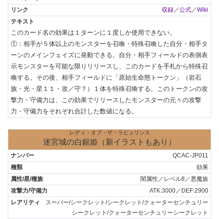
収録
／
公式
／
Wiki
このカード名の効果は１ターンに１度しか使用できない。

①：相手が５体以上のモンスターを召喚・特殊召喚した自分・相手タ
ーンのメインフェイズに発動できる。自分・相手フィールドの表側表
示モンスターを可能な限りリリースし、このカードを手札から特殊召
喚する。その後、相手フィールドに「原始生命態トークン」（岩石
族・光・星１１・攻／守？）１体を特殊召喚する。このトークンの攻
撃力・守備力は、この効果でリリースしたモンスターの元々の攻撃
力・守備力をそれぞれ合計した数値になる。
レディ・オブ・ザ・ラビュリンス
迷宮城の白銀姫（新イラストもあり）
QCAC-JP011
効果
闇属性／レベル8／悪魔族
ATK:3000／DEF:2900
スーパー/シークレット/シークレット/クォーターセンチュリー
シークレット/クォーターセンチュリーシークレット