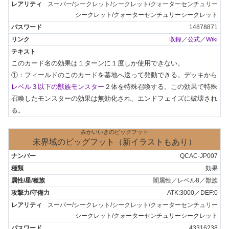
スーパー/シークレット/シークレット/クォーターセンチュリー
シークレット/クォーターセンチュリーシークレット
14878871
収録
／
公式
／
Wiki
このカード名の効果は１ターンに１度しか使用できない。

①：フィールドのこのカードを墓地へ送って発動できる。デッキから
レベル３以下の獣族モンスター
２体を特殊召喚する。この効果で特殊
召喚したモンスターの効果は無効化され、エンドフェイズに破壊され
る。
みかいいきのビッグフット
未界域のビッグフット（新イラストもあり）
QCAC-JP007
効果
闇属性／レベル8／獣族
ATK:3000／DEF:0
スーパー/シークレット/シークレット/クォーターセンチュリー
シークレット/クォーターセンチュリーシークレット
43316238