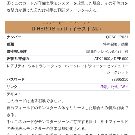
①：このカードが守備表示モンスターを攻撃した場合、その守備力を
攻撃力が超えた分だけ相手に戦闘ダメージを与える。
デステニーヒーロー ブルーディー
D-HERO Bloo-D（イラスト2種）
QCAC-JP031
特殊召喚／効果
闇属性／レベル8／戦士族
ATK:1900／DEF:600
ウルトラ/シークレット/シークレット/クォーターセンチュリー
シークレット
83965310
収録
／
公式
／
Wiki
このカードは通常召喚できない。

自分フィールドのモンスター３体をリリースした場合のみ特殊召喚で
きる。

①：このカードがモンスターゾーンに存在する限り、相手フィールド
の表側表示モンスターの効果は無効化される。
