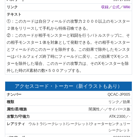
収録
／
公式
／
Wiki
①：このカードは自分フィールドの攻撃力２０００以上のモンスター
２体をリリースして手札から特殊召喚できる。

②：このカードが相手モンスターと戦闘を行うバトルステップに、そ
の相手モンスター１体を対象として発動できる。その相手モンスター
とフィールドのこのカードを除外する。この効果で除外したモンスタ
ーはバトルフェイズ終了時にフィールドに戻り、この効果でXモンス
ターを除外した場合、このカードの攻撃力は、そのXモンスターを除
外した時のX素材の数×５００アップする。
アクセスコード・トーカー（新イラストもあり）
QCAC-JP005
リンク／効果
闇属性／-／サイバース族
ATK:2300／-
ウルトラ/シークレット/シークレット/クォーターセンチュリー
シークレット