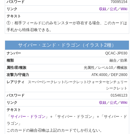
70095154
収録
／
公式
／
Wiki
①：相手フィールドにのみモンスターが存在する場合、このカードは
手札から特殊召喚できる。
サイバー・エンド・ドラゴン（イラスト2種）
QCAC-JP030
融合／効果
光属性／レベル10／機械族
ATK:4000／DEF:2800
スーパー/シークレット/シークレット/クォーターセンチュリー
シークレット
01546123
収録
／
公式
／
Wiki
「
サイバー・ドラゴン
」＋「サイバー・ドラゴン」＋「サイバー・ド
ラゴン」

このカードの融合召喚は上記のカードでしか行えない。
