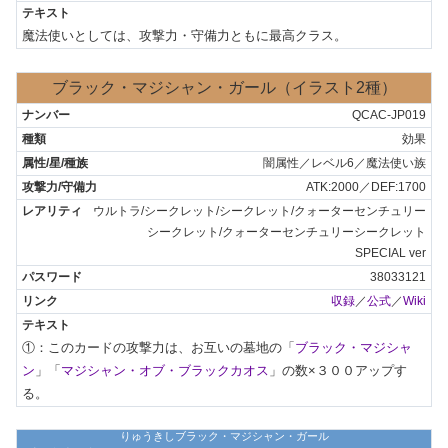
魔法使いとしては、攻撃力・守備力ともに最高クラス。
ブラック・マジシャン・ガール（イラスト2種）
QCAC-JP019
効果
闇属性／レベル6／魔法使い族
ATK:2000／DEF:1700
ウルトラ/シークレット/シークレット/クォーターセンチュリー
シークレット/クォーターセンチュリーシークレット
SPECIAL ver
38033121
収録
／
公式
／
Wiki
①：このカードの攻撃力は、お互いの墓地の「
ブラック・マジシャ
ン
」「
マジシャン・オブ・ブラックカオス
」の数×３００アップす
る。
りゅうきしブラック・マジシャン・ガール