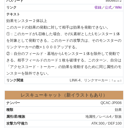
86066372
収録
／
公式
／
Wiki
効果モンスター２体以上

このカードの効果の発動に対して相手は効果を発動できない。

①：このカードがL召喚した場合、そのL素材としたLモンスター１体
を対象として発動できる。このカードの攻撃力は、そのモンスターの
リンクマーカーの数×１０００アップする。

②：自分のフィールド・墓地からLモンスター１体を除外して発動で
きる。相手フィールドのカード１枚を破壊する。このターン、自分は
「アクセスコード・トーカー」の効果を発動するために同じ属性のモ
ンスターを除外できない。
LINK-4、リンクマーカー：↑←→↓
レスキューキャット（新イラストもあり）
QCAC-JP006
効果
地属性／レベル4／獣族
ATK:300／DEF:100