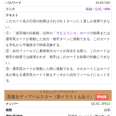
81497285
収録
／
公式
／
Wiki
このカード名の①③の効果はそれぞれ１ターンに１度しか使用できな
い。

①：「迷宮城の白銀姫」以外の
「ラビュリンス」カード
の効果または
通常罠カードが発動した自分・相手ターンに発動できる。このカード
を手札から守備表示で特殊召喚する。

②：自分フィールドに裏側表示カードが存在する限り、このカードは
相手の効果では破壊されず、相手はこのカードを効果の対象にできな
い。

③：通常罠カードが発動した時に発動できる。そのカードとはカード
名が異なる通常罠カード１枚をデッキから自分フィールドにセットす
る。
くろまじょディアベルスター
黒魔女ディアベルスター（新イラストもあり）
準制限
QCAC-JP012
効果