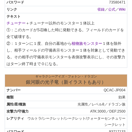
73580471
収録
／
公式
／
Wiki
チューナー
＋チューナー以外のモンスター１体以上

①：このカードがS召喚した時に発動できる。フィールドのカードを
全て破壊する。

②：１ターンに１度、自分の墓地から
植物族モンスター
１体を除外
し、相手フィールドの守備表示モンスター１体を対象として発動でき
る。その相手の守備表示モンスターを表側攻撃表示にし、その攻撃力
はターン終了時まで０になる。
ギャラクシーアイズ・フォトン・ドラゴン
銀河眼の光子竜（新イラストもあり）
QCAC-JP004
効果
光属性／レベル8／ドラゴン族
ATK:3000／DEF:2500
ウルトラ/シークレット/シークレット/クォーターセンチュリー
シークレット
93717133