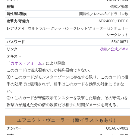
儀式／効果
闇属性／レベル8／ドラゴン族
ATK:4000／DEF:0
ウルトラ/シークレット/シークレット/クォーターセンチュリー
シークレット
55410871
収録
／
公式
／
Wiki
「
カオス・フォーム
」により降臨

このカードは儀式召喚でしか特殊召喚できない。

①：このカードがモンスターゾーンに存在する限り、このカードは相
手の効果では破壊されず、相手はこのカードを効果の対象にできな
い。

②：このカードが守備表示モンスターを攻撃した場合、その守備力を
攻撃力が超えた分の倍の数値だけ相手に戦闘ダメージを与える。
エフェクト・ヴェーラー（新イラストもあり）
QCAC-JP002