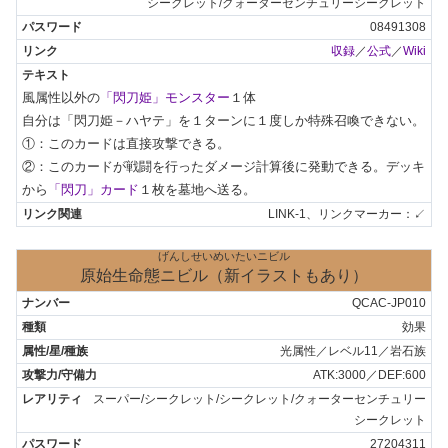
シークレット/クォーターセンチュリーシークレット
08491308
収録
／
公式
／
Wiki
風属性以外の
「閃刀姫」モンスター
１体

自分は「閃刀姫－ハヤテ」を１ターンに１度しか特殊召喚できない。

①：このカードは直接攻撃できる。

②：このカードが戦闘を行ったダメージ計算後に発動できる。デッキ
から
「閃刀」カード
１枚を墓地へ送る。
LINK-1、リンクマーカー：↙
げんしせいめいたいニビル
原始生命態ニビル（新イラストもあり）
QCAC-JP010
効果
光属性／レベル11／岩石族
ATK:3000／DEF:600
スーパー/シークレット/シークレット/クォーターセンチュリー
シークレット
27204311