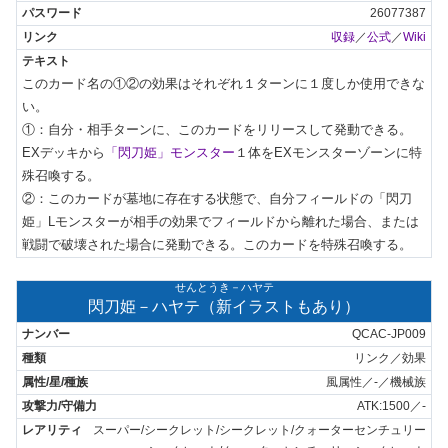
26077387
収録
／
公式
／
Wiki
このカード名の①②の効果はそれぞれ１ターンに１度しか使用できな
い。

①：自分・相手ターンに、このカードをリリースして発動できる。
EXデッキから
「閃刀姫」モンスター
１体をEXモンスターゾーンに特
殊召喚する。

②：このカードが墓地に存在する状態で、自分フィールドの「閃刀
姫」Lモンスターが相手の効果でフィールドから離れた場合、または
戦闘で破壊された場合に発動できる。このカードを特殊召喚する。
せんとうき－ハヤテ
閃刀姫－ハヤテ（新イラストもあり）
QCAC-JP009
リンク／効果
風属性／-／機械族
ATK:1500／-
スーパー/シークレット/シークレット/クォーターセンチュリー