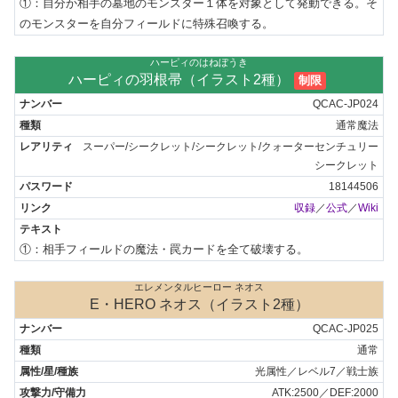
①：自分か相手の墓地のモンスター１体を対象として発動できる。そ
のモンスターを自分フィールドに特殊召喚する。
ハーピィのはねぼうき
ハーピィの羽根帚（イラスト2種）
制限
QCAC-JP024
通常魔法
スーパー/シークレット/シークレット/クォーターセンチュリー
シークレット
18144506
収録
／
公式
／
Wiki
①：相手フィールドの魔法・罠カードを全て破壊する。
エレメンタルヒーロー ネオス
E・HERO ネオス（イラスト2種）
QCAC-JP025
通常
光属性／レベル7／戦士族
ATK:2500／DEF:2000