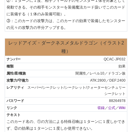
②：１ターンに１度、相手フィールドのモンスター１体を対象として
発動できる。その相手モンスターを装備魔法カード扱いでこのカード
に装備する（１体のみ装備可能）。

③：このカードの攻撃力は、このカードの効果で装備したモンスター
の元々の攻撃力の半分アップする。
レッドアイズ・ダークネスメタルドラゴン（イラスト2
種）
QCAC-JP032
効果
闇属性／レベル10／ドラゴン族
ATK:2800／DEF:2400
スーパー/シークレット/シークレット/クォーターセンチュリー
シークレット
88264978
収録
／
公式
／
Wiki
このカード名の、①の方法による特殊召喚は１ターンに１度しかでき
ず、②の効果は１ターンに１度しか使用できない。
