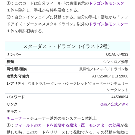
①：このカードは自分フィールドの表側表示の
ドラゴン族モンスター
１体を除外し、手札から特殊召喚できる。

②：自分メインフェイズに発動できる。自分の手札・墓地から「レッ
ドアイズ・ダークネスメタルドラゴン」以外の
ドラゴン族モンスター
１体を特殊召喚する。
スターダスト・ドラゴン（イラスト2種）
QCAC-JP033
シンクロ／効果
風属性／レベル8／ドラゴン族
ATK:2500／DEF:2000
ウルトラ/シークレット/シークレット/クォーターセンチュリー
シークレット
44508094
収録
／
公式
／
Wiki
チューナー
＋チューナー以外のモンスター１体以上

①：
フィールドのカードを破壊する魔法・罠・モンスターの効果
が発
動した時、このカードをリリースして発動できる。その発動を無効に