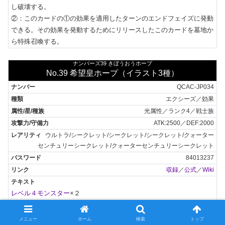
し破壊する。

②：このカードの①の効果を適用したターンのエンドフェイズに発動
できる。その効果を発動するためにリリースしたこのカードを墓地か
ら特殊召喚する。
ナンバーズ39 きぼうおうホープ
No.39 希望皇ホープ（イラスト3種）
QCAC-JP034
エクシーズ／効果
光属性／ランク4／戦士族
ATK:2500／DEF:2000
ウルトラ/シークレット/シークレット/シークレット/クォーター
センチュリーシークレット/クォーターセンチュリーシークレット
84013237
収録
／
公式
／
Wiki
レベル４モンスター
×２

①：自分か相手のモンスターの攻撃宣言時、このカードのX素材を１
つ取り除いて発動できる。その攻撃を無効にする。

メニュー
ホーム
検索
トップ