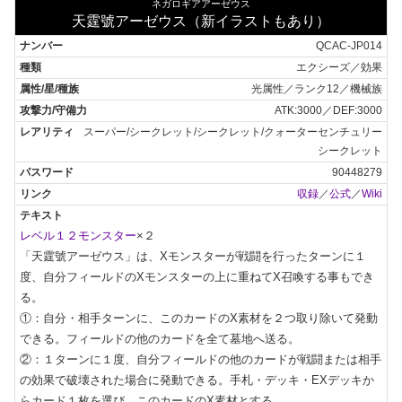
ネガロギアアーゼウス
天霆號アーゼウス（新イラストもあり）
QCAC-JP014
エクシーズ／効果
光属性／ランク12／機械族
ATK:3000／DEF:3000
スーパー/シークレット/シークレット/クォーターセンチュリー
シークレット
90448279
収録
／
公式
／
Wiki
レベル１２モンスター
×２

「天霆號アーゼウス」は、Xモンスターが戦闘を行ったターンに１
度、自分フィールドのXモンスターの上に重ねてX召喚する事もでき
る。

①：自分・相手ターンに、このカードのX素材を２つ取り除いて発動
できる。フィールドの他のカードを全て墓地へ送る。

②：１ターンに１度、自分フィールドの他のカードが戦闘または相手
の効果で破壊された場合に発動できる。手札・デッキ・EXデッキか
らカード１枚を選び、このカードのX素材とする。