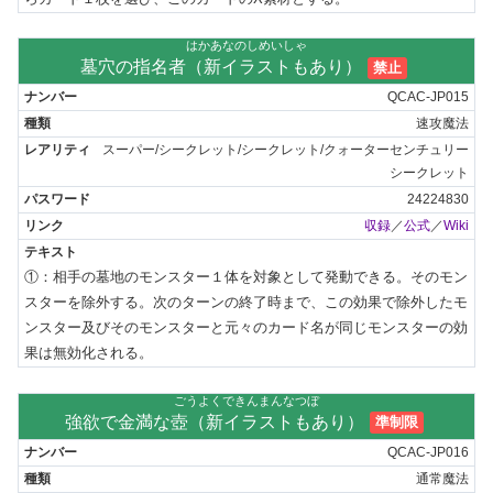
はかあなのしめいしゃ
墓穴の指名者（新イラストもあり）
禁止
QCAC-JP015
速攻魔法
スーパー/シークレット/シークレット/クォーターセンチュリー
シークレット
24224830
収録
／
公式
／
Wiki
①：相手の墓地のモンスター１体を対象として発動できる。そのモン
スターを除外する。次のターンの終了時まで、この効果で除外したモ
ンスター及びそのモンスターと元々のカード名が同じモンスターの効
果は無効化される。
ごうよくできんまんなつぼ
強欲で金満な壺（新イラストもあり）
準制限
QCAC-JP016
通常魔法