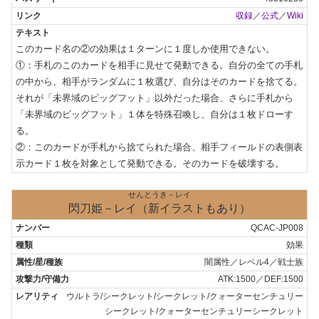
収録
／
公式
／
Wiki
このカード名の②の効果は１ターンに１度しか使用できない。

①：手札のこのカードを相手に見せて発動できる。自分の全ての手札
の中から、相手がランダムに１枚選び、自分はそのカードを捨てる。
それが「未界域のビッグフット」以外だった場合、さらに手札から
「未界域のビッグフット」１体を特殊召喚し、自分は１枚ドローす
る。

②：このカードが手札から捨てられた場合、相手フィールドの表側表
示カード１枚を対象として発動できる。そのカードを破壊する。
せんとうき－レイ
閃刀姫－レイ（新イラストもあり）
QCAC-JP008
効果
闇属性／レベル4／戦士族
ATK:1500／DEF:1500
ウルトラ/シークレット/シークレット/クォーターセンチュリー
シークレット/クォーターセンチュリーシークレット