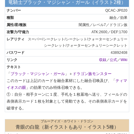
竜騎士ブラック・マジシャン・ガール（イラスト2種）
QCAC-JP020
融合／効果
闇属性／レベル7／ドラゴン族
ATK:2600／DEF:1700
スーパー/シークレット/シークレット/クォーターセンチュリー
シークレット/クォーターセンチュリーシークレット
43892408
収録
／
公式
／
Wiki
「
ブラック・マジシャン・ガール
」＋
ドラゴン族モンスター
このカードは上記のカードを融合素材にした融合召喚及び、「
ティマ
イオスの眼
」の効果でのみ特殊召喚できる。

①：自分・相手ターンに１度、手札を１枚墓地へ送り、フィールドの
表側表示カード１枚を対象として発動できる。その表側表示カードを
破壊する。
ブルーアイズ・ホワイト・ドラゴン
青眼の白龍（新イラストもあり・イラスト5種）