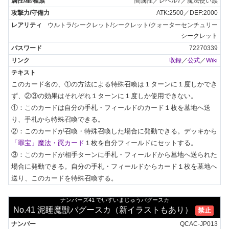
闇属性／レベル7／魔法使い族
ATK:2500／DEF:2000
ウルトラ/シークレット/シークレット/クォーターセンチュリー
シークレット
72270339
収録
／
公式
／
Wiki
このカード名の、①の方法による特殊召喚は１ターンに１度しかでき
ず、②③の効果はそれぞれ１ターンに１度しか使用できない。

①：このカードは自分の手札・フィールドのカード１枚を墓地へ送
り、手札から特殊召喚できる。

②：このカードが召喚・特殊召喚した場合に発動できる。デッキから
「罪宝」魔法・罠カード
１枚を自分フィールドにセットする。

③：このカードが相手ターンに手札・フィールドから墓地へ送られた
場合に発動できる。自分の手札・フィールドからカード１枚を墓地へ
送り、このカードを特殊召喚する。
ナンバーズ41 でいすいまじゅうバグースカ
No.41 泥睡魔獣バグースカ（新イラストもあり）
禁止
QCAC-JP013