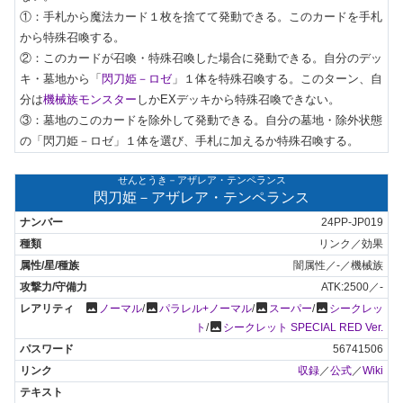
①：手札から魔法カード１枚を捨てて発動できる。このカードを手札
から特殊召喚する。

②：このカードが召喚・特殊召喚した場合に発動できる。自分のデッ
キ・墓地から「
閃刀姫－ロゼ
」１体を特殊召喚する。このターン、自
分は
機械族モンスター
しかEXデッキから特殊召喚できない。

③：墓地のこのカードを除外して発動できる。自分の墓地・除外状態
の「閃刀姫－ロゼ」１体を選び、手札に加えるか特殊召喚する。
せんとうき－アザレア・テンペランス
閃刀姫－アザレア・テンペランス
24PP-JP019
リンク／効果
闇属性／-／機械族
ATK:2500／-
photo
photo
photo
photo
ノーマル
/
パラレル+ノーマル
/
スーパー
/
シークレッ
photo
ト
/
シークレット SPECIAL RED Ver.
56741506
収録
／
公式
／
Wiki