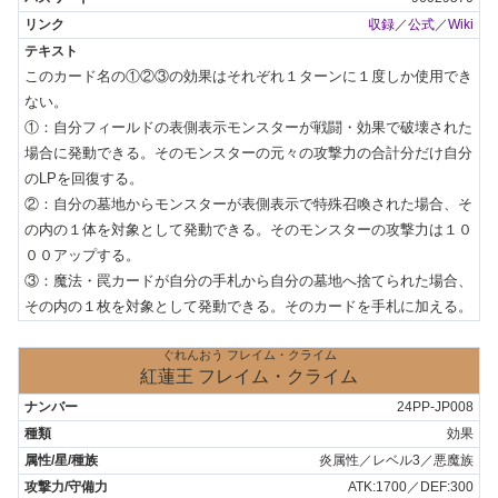
収録
／
公式
／
Wiki
このカード名の①②③の効果はそれぞれ１ターンに１度しか使用でき
ない。

①：自分フィールドの表側表示モンスターが戦闘・効果で破壊された
場合に発動できる。そのモンスターの元々の攻撃力の合計分だけ自分
のLPを回復する。

②：自分の墓地からモンスターが表側表示で特殊召喚された場合、そ
の内の１体を対象として発動できる。そのモンスターの攻撃力は１０
００アップする。

③：魔法・罠カードが自分の手札から自分の墓地へ捨てられた場合、
その内の１枚を対象として発動できる。そのカードを手札に加える。
ぐれんおう フレイム・クライム
紅蓮王 フレイム・クライム
24PP-JP008
効果
炎属性／レベル3／悪魔族
ATK:1700／DEF:300