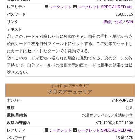
photo
photo
シークレット
/
シークレット SPECIAL RED Ver.
86605515
収録
／
公式
／
Wiki
①：このカードが召喚した時に発動できる。自分の手札・墓地から永
続罠カード１枚を自分フィールドにセットする。この効果でセットし
たカードはセットしたターンでも発動できる。

②：このカードが墓地へ送られた場合に発動できる。次のターンの終
了時まで、自分フィールドの表側表示の罠カードは相手の効果では破
壊されない。
すいげつのアデュラリア
水月のアデュラリア
24PP-JP023
効果
水属性／レベル5／魔法使い族
ATK:1000／DEF:1000
photo
photo
シークレット
/
シークレット SPECIAL RED Ver.
15464375