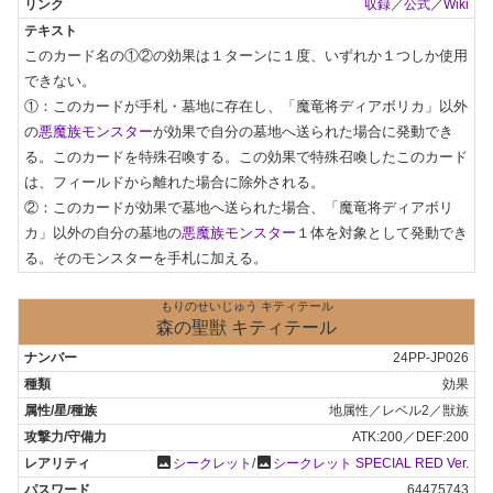
収録
／
公式
／
Wiki
このカード名の①②の効果は１ターンに１度、いずれか１つしか使用
できない。

①：このカードが手札・墓地に存在し、「魔竜将ディアボリカ」以外
の
悪魔族モンスター
が効果で自分の墓地へ送られた場合に発動でき
る。このカードを特殊召喚する。この効果で特殊召喚したこのカード
は、フィールドから離れた場合に除外される。

②：このカードが効果で墓地へ送られた場合、「魔竜将ディアボリ
カ」以外の自分の墓地の
悪魔族モンスター
１体を対象として発動でき
る。そのモンスターを手札に加える。
もりのせいじゅう キティテール
森の聖獣 キティテール
24PP-JP026
効果
地属性／レベル2／獣族
ATK:200／DEF:200
photo
photo
シークレット
/
シークレット SPECIAL RED Ver.
64475743