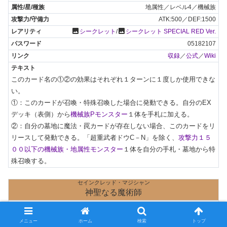
地属性／レベル4／機械族
ATK:500／DEF:1500
photo
photo
シークレット
/
シークレット SPECIAL RED Ver.
05182107
収録
／
公式
／
Wiki
このカード名の①②の効果はそれぞれ１ターンに１度しか使用できな
い。

①：このカードが召喚・特殊召喚した場合に発動できる。自分のEX
デッキ（表側）から
機械族Pモンスター
１体を手札に加える。

②：自分の墓地に魔法・罠カードが存在しない場合、このカードをリ
リースして発動できる。「超重武者ドウC－N」を除く、
攻撃力１５
００以下の機械族・地属性モンスター
１体を自分の手札・墓地から特
殊召喚する。
セインクレッド・マジシャン
神聖なる魔術師
24PP-JP031
リバース／効果
メニュー
ホーム
検索
トップ