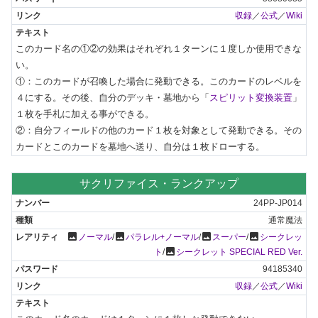
収録
／
公式
／
Wiki
このカード名の①②の効果はそれぞれ１ターンに１度しか使用できな
い。

①：このカードが召喚した場合に発動できる。このカードのレベルを
４にする。その後、自分のデッキ・墓地から「
スピリット変換装置
」
１枚を手札に加える事ができる。

②：自分フィールドの他のカード１枚を対象として発動できる。その
カードとこのカードを墓地へ送り、自分は１枚ドローする。
サクリファイス・ランクアップ
24PP-JP014
通常魔法
photo
photo
photo
photo
ノーマル
/
パラレル+ノーマル
/
スーパー
/
シークレッ
photo
ト
/
シークレット SPECIAL RED Ver.
94185340
収録
／
公式
／
Wiki