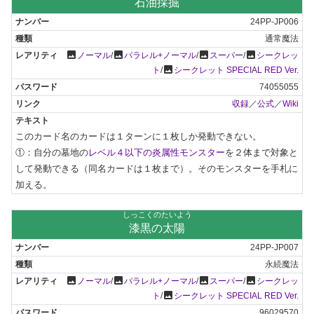
石油採掘
24PP-JP006
通常魔法
photo
photo
photo
photo
ノーマル
/
パラレル+ノーマル
/
スーパー
/
シークレッ
photo
ト
/
シークレット SPECIAL RED Ver.
74055055
収録
／
公式
／
Wiki
このカード名のカードは１ターンに１枚しか発動できない。

①：自分の墓地の
レベル４以下の炎属性モンスター
を２体まで対象と
して発動できる（同名カードは１枚まで）。そのモンスターを手札に
加える。
しっこくのたいよう
漆黒の太陽
24PP-JP007
永続魔法
photo
photo
photo
photo
ノーマル
/
パラレル+ノーマル
/
スーパー
/
シークレッ
photo
ト
/
シークレット SPECIAL RED Ver.
96029570