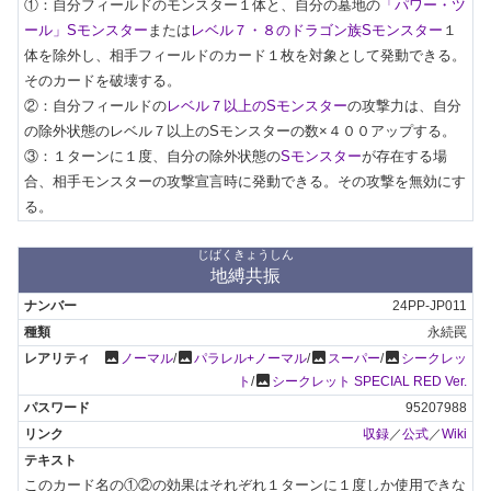
①：自分フィールドのモンスター１体と、自分の墓地の
「パワー・ツ
ール」Sモンスター
または
レベル７・８のドラゴン族Sモンスター
１
体を除外し、相手フィールドのカード１枚を対象として発動できる。
そのカードを破壊する。

②：自分フィールドの
レベル７以上のSモンスター
の攻撃力は、自分
の除外状態のレベル７以上のSモンスターの数×４００アップする。

③：１ターンに１度、自分の除外状態の
Sモンスター
が存在する場
合、相手モンスターの攻撃宣言時に発動できる。その攻撃を無効にす
る。
じばくきょうしん
地縛共振
24PP-JP011
永続罠
photo
photo
photo
photo
ノーマル
/
パラレル+ノーマル
/
スーパー
/
シークレッ
photo
ト
/
シークレット SPECIAL RED Ver.
95207988
収録
／
公式
／
Wiki
このカード名の①②の効果はそれぞれ１ターンに１度しか使用できな