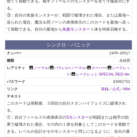
捨てて発動できる。相手フィールドのモンスターを全て守備表示にす
る。

③：自分の魚族モンスターが、戦闘で破壊された場合、または墓地へ
送られた場合、魔法＆罠ゾーンの表側表示のこのカードを墓地へ送っ
て発動できる。自分の墓地から
魚族モンスター
１体を特殊召喚する。
シンクロ・パニック
24PP-JP017
永続罠
photo
photo
photo
photo
ノーマル
/
パラレル+ノーマル
/
スーパー
/
シークレッ
photo
ト
/
シークレット SPECIAL RED Ver.
83962752
収録
／
公式
／
Wiki
このカードは発動後、３回目の自分スタンバイフェイズに破壊され
る。

①：自分フィールドの表側表示の
Sモンスター
が戦闘または相手の効
果で破壊された場合、その内の１体を対象としてこのカードを発動で
きる。レベルの合計がそのモンスターと同じになるように、自分の墓