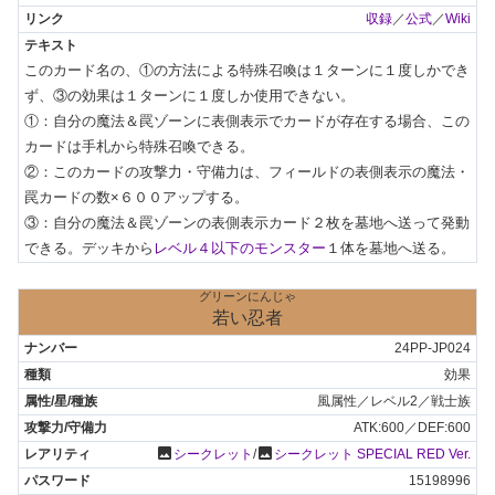
収録
／
公式
／
Wiki
このカード名の、①の方法による特殊召喚は１ターンに１度しかでき
ず、③の効果は１ターンに１度しか使用できない。

①：自分の魔法＆罠ゾーンに表側表示でカードが存在する場合、この
カードは手札から特殊召喚できる。

②：このカードの攻撃力・守備力は、フィールドの表側表示の魔法・
罠カードの数×６００アップする。

③：自分の魔法＆罠ゾーンの表側表示カード２枚を墓地へ送って発動
できる。デッキから
レベル４以下のモンスター
１体を墓地へ送る。
グリーンにんじゃ
若い忍者
24PP-JP024
効果
風属性／レベル2／戦士族
ATK:600／DEF:600
photo
photo
シークレット
/
シークレット SPECIAL RED Ver.
15198996