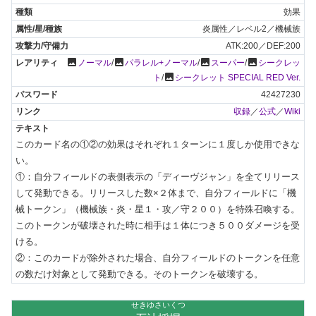
効果
炎属性／レベル2／機械族
ATK:200／DEF:200
photo
photo
photo
photo
ノーマル
/
パラレル+ノーマル
/
スーパー
/
シークレッ
photo
ト
/
シークレット SPECIAL RED Ver.
42427230
収録
／
公式
／
Wiki
このカード名の①②の効果はそれぞれ１ターンに１度しか使用できな
い。

①：自分フィールドの表側表示の「ディーヴジャン」を全てリリース
して発動できる。リリースした数×２体まで、自分フィールドに「機
械トークン」（機械族・炎・星１・攻／守２００）を特殊召喚する。
このトークンが破壊された時に相手は１体につき５００ダメージを受
ける。

②：このカードが除外された場合、自分フィールドのトークンを任意
の数だけ対象として発動できる。そのトークンを破壊する。
せきゆさいくつ