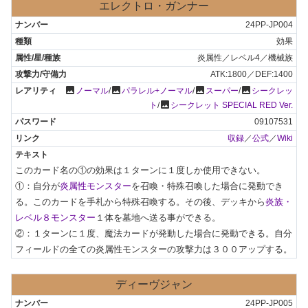
エレクトロ・ガンナー
24PP-JP004
効果
炎属性／レベル4／機械族
ATK:1800／DEF:1400
photo
photo
photo
photo
ノーマル
/
パラレル+ノーマル
/
スーパー
/
シークレッ
photo
ト
/
シークレット SPECIAL RED Ver.
09107531
収録
／
公式
／
Wiki
このカード名の①の効果は１ターンに１度しか使用できない。

①：自分が
炎属性モンスター
を召喚・特殊召喚した場合に発動でき
る。このカードを手札から特殊召喚する。その後、デッキから
炎族・
レベル８モンスター
１体を墓地へ送る事ができる。

②：１ターンに１度、魔法カードが発動した場合に発動できる。自分
フィールドの全ての炎属性モンスターの攻撃力は３００アップする。
ディーヴジャン
24PP-JP005