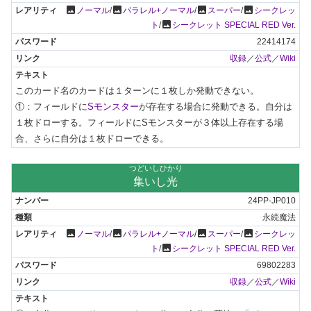
photo
photo
photo
photo
ノーマル
/
パラレル+ノーマル
/
スーパー
/
シークレッ
photo
ト
/
シークレット SPECIAL RED Ver.
22414174
収録
／
公式
／
Wiki
このカード名のカードは１ターンに１枚しか発動できない。

①：フィールドに
Sモンスター
が存在する場合に発動できる。自分は
１枚ドローする。フィールドにSモンスターが３体以上存在する場
合、さらに自分は１枚ドローできる。
つどいしひかり
集いし光
24PP-JP010
永続魔法
photo
photo
photo
photo
ノーマル
/
パラレル+ノーマル
/
スーパー
/
シークレッ
photo
ト
/
シークレット SPECIAL RED Ver.
69802283
収録
／
公式
／
Wiki