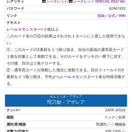
photo
photo
シークレット
/
シークレット SPECIAL RED Ver.
62967433
収録
／
公式
／
Wiki
レベル４モンスター
×２体以上

このカード名の①②の効果はそれぞれ１ターンに１度しか使用できな
い。

①：このカードのX素材を１つ取り除き、自分の墓地の通常罠カード
１枚を対象として発動できる。そのカードをデッキの一番下に戻す。
その後、自分は１枚ドローする。

②：通常罠カードが発動した場合に発動できる。自分フィールドのX
素材を１つ取り除き、手札から
レベル４モンスター
１体を特殊召喚す
る。
せんとうき－アザレア
閃刀姫－アザレア
24PP-JP029
リンク／効果
闇属性／-／機械族
ATK:1500／-