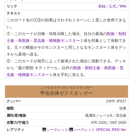
収録
／
公式
／
Wiki
このカード名の①②の効果はそれぞれ１ターンに１度しか使用できな
い。

①：このカードが召喚・特殊召喚した場合、自分の墓地の
獣族
・
獣戦
士族
・
鳥獣族
・
昆虫族
・
植物族モンスター
１体を対象として発動でき
る。元々の種族がそのモンスターと同じとなるモンスター１体をデッ
キから墓地へ送る。

②：このカードが相手によって破壊された場合に発動できる。デッキ
から「森の聖獣 キティテール」以外の
獣族
・
獣戦士族
・
鳥獣族
・
昆
虫族
・
植物族モンスター
１体を手札に加える。
こうちゅうがったいゼクスタッガー
甲虫合体ゼクスタッガー
24PP-JP027
効果
風属性／レベル8／昆虫族
ATK:1500／DEF:2600
photo
photo
シークレット
/
シークレット SPECIAL RED Ver.