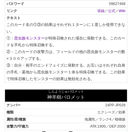
09627468
収録
／
公式
／
Wiki
このカード名の①③の効果はそれぞれ１ターンに１度しか使用できな
い。

①：
昆虫族モンスター
が特殊召喚された場合に発動できる。このカー
ドを手札から特殊召喚する。

②：このカードの攻撃力は、フィールドの他の昆虫族モンスターの数
×３００アップする。

③：自分・相手のエンドフェイズに発動する。お互いはそれぞれ自身
の手札・墓地から昆虫族モンスター１体を特殊召喚できる。この効果
で特殊召喚したモンスターの効果は無効化される。
しんようじゅバロメット
神羊樹バロメット
24PP-JP028
エクシーズ／効果
地属性／ランク4／植物族
ATK:1900／DEF:2000