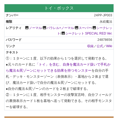
トイ・ボックス
24PP-JP003
永続魔法
photo
photo
photo
photo
ノーマル
/
パラレル+ノーマル
/
スーパー
/
シークレッ
photo
ト
/
シークレット SPECIAL RED Ver.
24878656
収録
／
公式
／
Wiki
①：１ターンに１度、以下の効果から１つを選択して発動できる。

●元々のカード名に
「トイ」を含む、自身を魔法カード扱いで手札か
ら魔法＆罠ゾーンにセットできる効果を持つモンスター
を自分の手
札・デッキ・モンスターゾーン（表側表示）・墓地から２体まで選
び、魔法カード扱いで自分の魔法＆罠ゾーンにセットする。

●自分の魔法＆罠ゾーンのカードを２枚まで破壊する。

②：１ターンに１度、相手モンスターの攻撃宣言時、自分フィールド
の裏側表示カード１枚を墓地へ送って発動できる。その相手モンスタ
ーを破壊する。