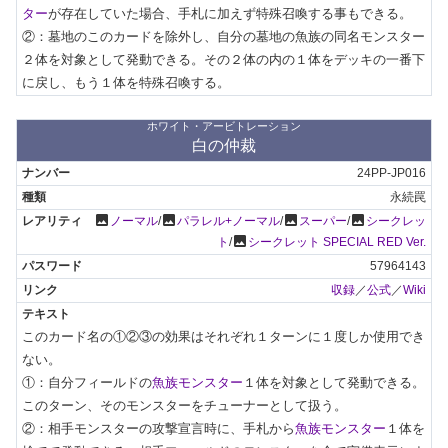
ター
が存在していた場合、手札に加えず特殊召喚する事もできる。

②：墓地のこのカードを除外し、自分の墓地の魚族の同名モンスター
２体を対象として発動できる。その２体の内の１体をデッキの一番下
に戻し、もう１体を特殊召喚する。
ホワイト・アービトレーション
白の仲裁
24PP-JP016
永続罠
photo
photo
photo
photo
ノーマル
/
パラレル+ノーマル
/
スーパー
/
シークレッ
photo
ト
/
シークレット SPECIAL RED Ver.
57964143
収録
／
公式
／
Wiki
このカード名の①②③の効果はそれぞれ１ターンに１度しか使用でき
ない。

①：自分フィールドの
魚族モンスター
１体を対象として発動できる。
このターン、そのモンスターをチューナーとして扱う。

②：相手モンスターの攻撃宣言時に、手札から
魚族モンスター
１体を