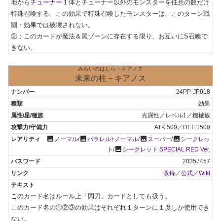
地から
チューナー
１体とチューナー以外のモンスターを任意の数だけ
特殊召喚する。この効果で特殊召喚したモンスターは、このターン戦
闘・効果では破壊されない。

②：このカードが魔法＆罠ゾーンに存在する限り、お互いにS召喚で
きない。
みらいのはしら－キアノス
未来の柱－キアノス
24PP-JP018
効果
光属性／レベル1／機械族
ATK:500／DEF:1500
photo
photo
photo
photo
ノーマル
/
パラレル+ノーマル
/
スーパー
/
シークレッ
photo
ト
/
シークレット SPECIAL RED Ver.
20357457
収録
／
公式
／
Wiki
このカード名はルール上「閃刀」カードとしても扱う。

このカード名の①②③の効果はそれぞれ１ターンに１度しか使用でき
ない。
