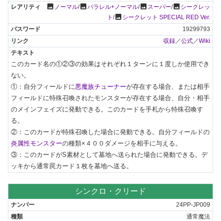
photo
photo
photo
photo
ノーマル
/
パラレル+ノーマル
/
スーパー
/
シークレッ
photo
ト
/
シークレット SPECIAL RED Ver.
19299793
収録
／
公式
／
Wiki
このカード名の①②③の効果はそれぞれ１ターンに１度しか使用でき
ない。

①：自分フィールドに
悪魔族チューナー
が存在する場合、または相手
フィールドに特殊召喚されたモンスターが存在する場合、自分・相手
のメインフェイズに発動できる。このカードを手札から特殊召喚す
る。

②：このカードが特殊召喚した場合に発動できる。自分フィールドの
炎属性モンスター
の種類×４００ダメージを相手に与える。

③：このカードがS素材として墓地へ送られた場合に発動できる。デ
ッキから通常罠カード１枚を墓地へ送る。
シンクロ・クリード
24PP-JP009
通常魔法