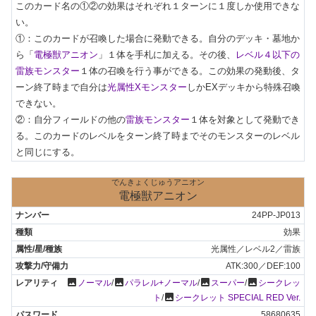
このカード名の①②の効果はそれぞれ１ターンに１度しか使用できな
い。

①：このカードが召喚した場合に発動できる。自分のデッキ・墓地か
ら「
電極獣アニオン
」１体を手札に加える。その後、
レベル４以下の
雷族モンスター
１体の召喚を行う事ができる。この効果の発動後、タ
ーン終了時まで自分は
光属性Xモンスター
しかEXデッキから特殊召喚
できない。

②：自分フィールドの他の
雷族モンスター
１体を対象として発動でき
る。このカードのレベルをターン終了時までそのモンスターのレベル
と同じにする。
でんきょくじゅうアニオン
電極獣アニオン
24PP-JP013
効果
光属性／レベル2／雷族
ATK:300／DEF:100
photo
photo
photo
photo
ノーマル
/
パラレル+ノーマル
/
スーパー
/
シークレッ
photo
ト
/
シークレット SPECIAL RED Ver.
58680635