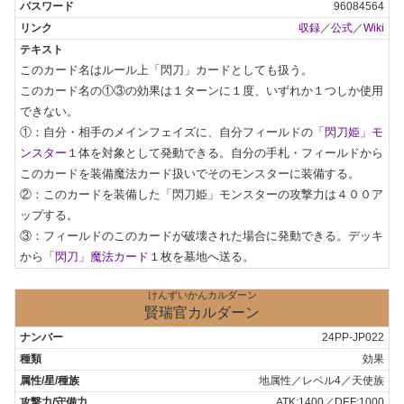
96084564
収録
／
公式
／
Wiki
このカード名はルール上「閃刀」カードとしても扱う。

このカード名の①③の効果は１ターンに１度、いずれか１つしか使用
できない。

①：自分・相手のメインフェイズに、自分フィールドの
「閃刀姫」モ
ンスター
１体を対象として発動できる。自分の手札・フィールドから
このカードを装備魔法カード扱いでそのモンスターに装備する。

②：このカードを装備した「閃刀姫」モンスターの攻撃力は４００ア
ップする。

③：フィールドのこのカードが破壊された場合に発動できる。デッキ
から
「閃刀」魔法カード
１枚を墓地へ送る。
けんずいかんカルダーン
賢瑞官カルダーン
24PP-JP022
効果
地属性／レベル4／天使族
ATK:1400／DEF:1000