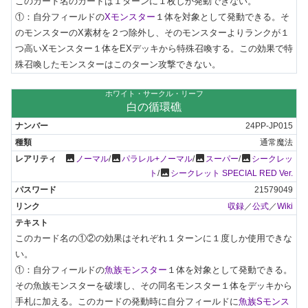
このカード名のカードは１ターンに１枚しか発動できない。

①：自分フィールドの
Xモンスター
１体を対象として発動できる。そ
のモンスターのX素材を２つ除外し、そのモンスターよりランクが１
つ高いXモンスター１体をEXデッキから特殊召喚する。この効果で特
殊召喚したモンスターはこのターン攻撃できない。
ホワイト・サークル・リーフ
白の循環礁
24PP-JP015
通常魔法
photo
photo
photo
photo
ノーマル
/
パラレル+ノーマル
/
スーパー
/
シークレッ
photo
ト
/
シークレット SPECIAL RED Ver.
21579049
収録
／
公式
／
Wiki
このカード名の①②の効果はそれぞれ１ターンに１度しか使用できな
い。

①：自分フィールドの
魚族モンスター
１体を対象として発動できる。
その魚族モンスターを破壊し、その同名モンスター１体をデッキから
手札に加える。このカードの発動時に自分フィールドに
魚族Sモンス