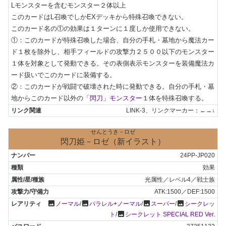
Lモンスターを含むモンスター２体以上

このカードはL召喚でしかEXデッキから特殊召喚できない。

このカード名の①の効果は１ターンに１度しか使用できない。

①：このカードが特殊召喚した場合、自分の手札・墓地から魔法カー
ド１枚を除外し、相手フィールドの攻撃力２５００以下のモンスター
１体を対象として発動できる。その表側表示モンスターを装備魔法カ
ード扱いでこのカードに装備する。

②：このカードが戦闘で破壊された時に発動できる。自分の手札・墓
地からこのカード以外の
「閃刀」モンスター
１体を特殊召喚する。
LINK-3、リンクマーカー：←→↓
せんとうき－ロゼ
閃刀姫－ロゼ（新イラスト）
24PP-JP020
効果
光属性／レベル4／戦士族
ATK:1500／DEF:1500
photo
photo
photo
photo
ノーマル
/
パラレル+ノーマル
/
スーパー
/
シークレッ
photo
ト
/
シークレット SPECIAL RED Ver.