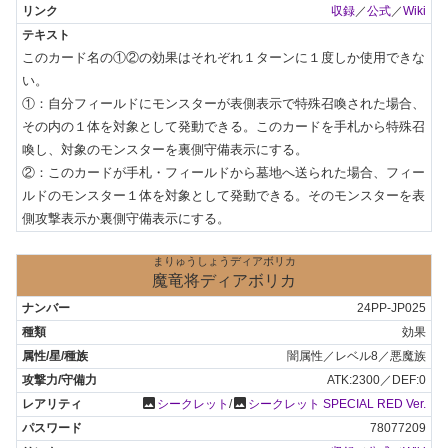
収録
／
公式
／
Wiki
このカード名の①②の効果はそれぞれ１ターンに１度しか使用できな
い。

①：自分フィールドにモンスターが表側表示で特殊召喚された場合、
その内の１体を対象として発動できる。このカードを手札から特殊召
喚し、対象のモンスターを裏側守備表示にする。

②：このカードが手札・フィールドから墓地へ送られた場合、フィー
ルドのモンスター１体を対象として発動できる。そのモンスターを表
側攻撃表示か裏側守備表示にする。
まりゅうしょうディアボリカ
魔竜将ディアボリカ
24PP-JP025
効果
闇属性／レベル8／悪魔族
ATK:2300／DEF:0
photo
photo
シークレット
/
シークレット SPECIAL RED Ver.
78077209