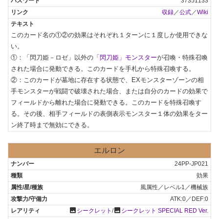
37351133
収録
／
公式
／
Wiki
このカード名の①②の効果はそれぞれ１ターンに１度しか使用できな
い。

①：「閃刀姫－ロゼ」以外の
「閃刀姫」モンスター
が召喚・特殊召喚
された場合に発動できる。このカードを手札から特殊召喚する。

②：このカードが墓地に存在する状態で、EXモンスターゾーンの相
手モンスターが戦闘で破壊された場合、または自分のカードの効果で
フィールドから離れた場合に発動できる。このカードを特殊召喚す
る。その後、相手フィールドの表側表示モンスター１体の効果をター
ン終了時まで無効にできる。
エルロン
24PP-JP021
効果
風属性／レベル1／機械族
ATK:0／DEF:0
photo
photo
シークレット
/
シークレット SPECIAL RED Ver.