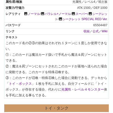
光属性／レベル4／戦士族
ATK:1500／DEF:1000
photo
photo
photo
photo
ノーマル
/
パラレル+ノーマル
/
スーパー
/
シークレッ
photo
ト
/
シークレット SPECIAL RED Ver.
65504487
収録
／
公式
／
Wiki
このカード名の②③の効果はそれぞれ１ターンに１度しか使用できな
い。

①：このカードは魔法カード扱いで手札から魔法＆罠ゾーンにセット
できる。

②：魔法＆罠ゾーンにセットされたこのカードが墓地へ送られた場合
に発動できる。このカードを特殊召喚する。

③：このカードが召喚・特殊召喚した場合に発動できる。デッキから
「
トイ・ボックス
」１枚を手札に加える。自分フィールドに「トイ・
ボックス」が存在する場合、代わりに
光属性・レベル４モンスター
体
を手札に加える事もできる。
トイ・タンク