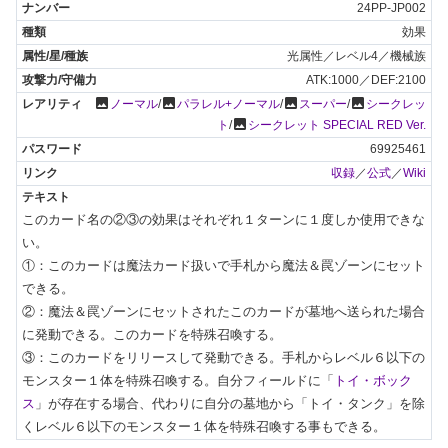
24PP-JP002
効果
光属性／レベル4／機械族
ATK:1000／DEF:2100
photo
photo
photo
photo
ノーマル
/
パラレル+ノーマル
/
スーパー
/
シークレッ
photo
ト
/
シークレット SPECIAL RED Ver.
69925461
収録
／
公式
／
Wiki
このカード名の②③の効果はそれぞれ１ターンに１度しか使用できな
い。

①：このカードは魔法カード扱いで手札から魔法＆罠ゾーンにセット
できる。

②：魔法＆罠ゾーンにセットされたこのカードが墓地へ送られた場合
に発動できる。このカードを特殊召喚する。

③：このカードをリリースして発動できる。手札からレベル６以下の
モンスター１体を特殊召喚する。自分フィールドに「
トイ・ボック
ス
」が存在する場合、代わりに自分の墓地から「トイ・タンク」を除
くレベル６以下のモンスター１体を特殊召喚する事もできる。