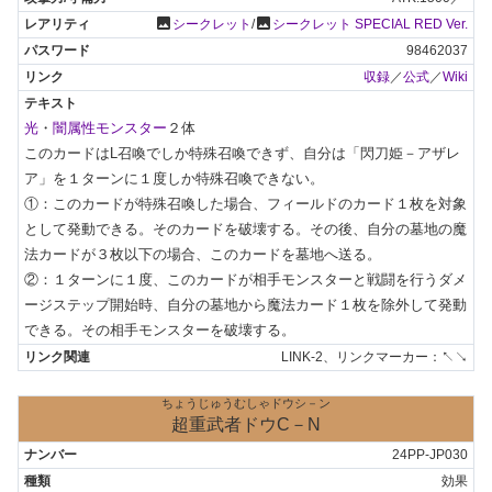
photo
photo
シークレット
/
シークレット SPECIAL RED Ver.
98462037
収録
／
公式
／
Wiki
光
・
闇属性モンスター
２体

このカードはL召喚でしか特殊召喚できず、自分は「閃刀姫－アザレ
ア」を１ターンに１度しか特殊召喚できない。

①：このカードが特殊召喚した場合、フィールドのカード１枚を対象
として発動できる。そのカードを破壊する。その後、自分の墓地の魔
法カードが３枚以下の場合、このカードを墓地へ送る。

②：１ターンに１度、このカードが相手モンスターと戦闘を行うダメ
ージステップ開始時、自分の墓地から魔法カード１枚を除外して発動
できる。その相手モンスターを破壊する。
LINK-2、リンクマーカー：↖↘
ちょうじゅうむしゃドウシ－ン
超重武者ドウC－N
24PP-JP030
効果