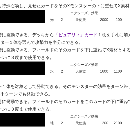
ら特殊召喚し、見せたカードをそのXモンスターの下に重ねてX素材
エクシーズ／効果
光
2
天使族
2000
100
時に発動できる。デッキから
「ピュアリィ」カード
１枚を手札に加
ター１体を選んで攻撃力を半分にできる。

時に発動できる。フィールドのそのカードを下に重ねてX素材とす
ーンに３度まで使用できる。
エクシーズ／効果
水
2
天使族
1600
1100
ー１体を対象として発動できる。そのモンスターの効果をターン終
手ターンでも発動できる。

時に発動できる。フィールドのそのカードをこのカードの下に重ね
ーンに３度まで使用できる。
エクシーズ／効果
地
2
天使族
200
2100