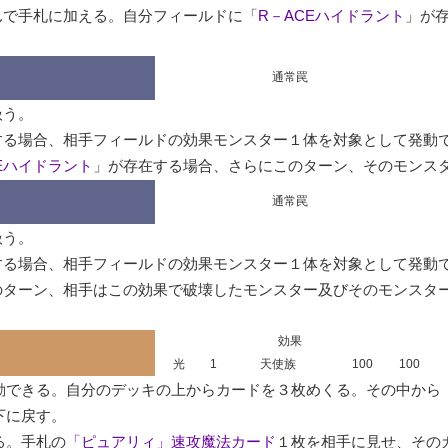
んで手札に加える。自分フィールドに「
R－ACEハイドラント
」が
通常罠
う。

する場合、相手フィールドの効果モンスター１体を対象として発動
Eハイドラント
」が存在する場合、さらにこのターン、そのモンスタ
通常罠
う。

する場合、相手フィールドの効果モンスター１体を対象として発動
のターン、相手はこの効果で破壊したモンスター及びそのモンスタ
効果
光
1
天使族
100
100
動できる。自分のデッキの上からカードを３枚めくる。その中から
に戻す。

る。手札の
「ピュアリィ」速攻魔法カード
１枚を相手に見せ、その