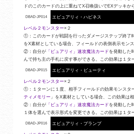
ドのこのカードの上に重ねてX召喚扱いでEXデッキか
エピュアリィ・ハピネス
DBAD-JP014
レベル２モンスター
×２

①：このカードが戦闘を行ったダメージステップ終了
をX素材としている場合、フィールドの表側表示モンス
②：自分が
「ピュアリィ」速攻魔法カード
を発動した
んで持ち主の手札に戻す事ができる。この効果は１タ
エピュアリィ・ビューティ
DBAD-JP015
レベル２モンスター
×２

①：１ターンに１度、相手フィールドの効果モンスタ
ティメモリー
」をX素材としている場合、この効果は相
②：自分が
「ピュアリィ」速攻魔法カード
を発動した
１体を選んで表示形式を変更できる。この効果は１タ
エピュアリィ・プランプ
DBAD-JP016