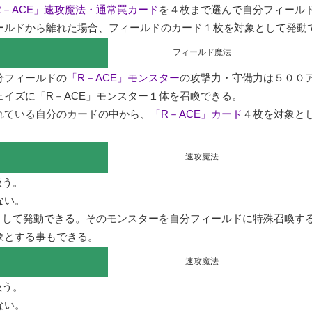
R－ACE」速攻魔法・通常罠カード
を４枚まで選んで自分フィールド
ールドから離れた場合、フィールドのカード１枚を対象として発動
フィールド魔法
分フィールドの
「R－ACE」モンスター
の攻撃力・守備力は５００ア
イズに「R－ACE」モンスター１体を召喚できる。

れている自分のカードの中から、
「R－ACE」カード
４枚を対象と
速攻魔法
う。

い。

として発動できる。そのモンスターを自分フィールドに特殊召喚す
象とする事もできる。
速攻魔法
う。

い。
