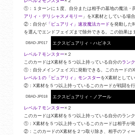
レベル２モンスター
×２

①：１ターンに１度、自分または相手の墓地の魔法・
アリィ・デリシャスメモリー
」をX素材としている場合
②：自分が
「ピュアリィ」速攻魔法カード
を発動した
を選んでエンドフェイズまで除外できる。この効果は
エクスピュアリィ・ハピネス
DBAD-JP017
レベル７モンスター
×２

このカードはX素材を５つ以上持っている自分の
ラン
①：自分メインフェイズに発動できる。このカードの
レベル１の「ピュアリィ」モンスター
をX素材として
②：X素材を５つ以上持っているこのカードが戦闘を
エクスピュアリィ・ノアール
DBAD-JP018
レベル７モンスター
×２

このカードはX素材を５つ以上持っている自分のランク
①：X素材を５つ以上持っているこのカードは相手が発
②：このカードのX素材を２つ取り除き、相手のフィ