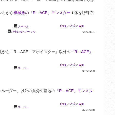
ッキから
機械族の「R－ACE」モンスター
１体を特殊召
photo
収録
／
公式
／
Wiki
ノーマル
photo
パラレル+ノーマル
65734501


から「R－ACEエアホイスター」以外の
「R－ACE」
収録
／
公式
／
Wiki
photo
スーパー
91222209
トルーダー」以外の自分の墓地の
「R－ACE」モンスタ
収録
／
公式
／
Wiki
photo
スーパー
37617348