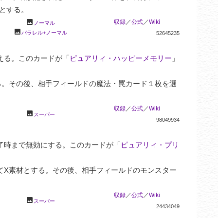
とする。
photo
収録
／
公式
／
Wiki
ノーマル
photo
パラレル+ノーマル
52645235
える。このカードが「
ピュアリィ・ハッピーメモリー
」
る。その後、相手フィールドの魔法・罠カード１枚を選
収録
／
公式
／
Wiki
photo
スーパー
98049934
了時まで無効にする。このカードが「
ピュアリィ・プリ
てX素材とする。その後、相手フィールドのモンスター
収録
／
公式
／
Wiki
photo
スーパー
24434049