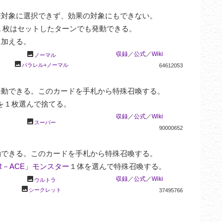
対象に選択できず、効果の対象にもできない。

枚はセットしたターンでも発動できる。

に加える。
photo
収録
／
公式
／
Wiki
ノーマル
photo
パラレル+ノーマル
64612053
動できる。このカードを手札から特殊召喚する。

を１枚選んで捨てる。
収録
／
公式
／
Wiki
photo
スーパー
90000652
できる。このカードを手札から特殊召喚する。

－ACE」モンスター
１体を選んで特殊召喚する。
photo
収録
／
公式
／
Wiki
ウルトラ
photo
シークレット
37495766