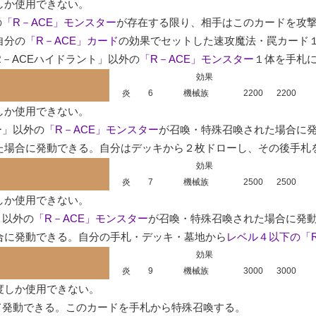
か使用できない。

の
「R－ACE」モンスター
が存在する限り、相手はこのカードを攻撃
自分の
「R－ACE」カード
の効果でセットした速攻魔法・罠カード１
－ACEハイドラント」以外の
「R－ACE」モンスター
１体を手札
効果
炎
6
機械族
2200
2200
か使用できない。

ー」以外の
「R－ACE」モンスター
が召喚・特殊召喚された場合に発
た場合に発動できる。自分はデッキから２枚ドローし、その後手札
効果
炎
7
機械族
2500
2500
か使用できない。

」以外の
「R－ACE」モンスター
が召喚・特殊召喚された場合に発動
合に発動できる。自分の手札・デッキ・墓地から
レベル４以下の「R
効果
炎
9
機械族
3000
3000
しか使用できない。

発動できる。このカードを手札から特殊召喚する。
