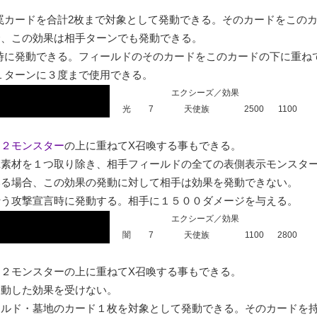
罠カードを合計2枚まで対象として発動できる。そのカードをこのカ
、この効果は相手ターンでも発動できる。

時に発動できる。フィールドのそのカードをこのカードの下に重ね
１ターンに３度まで使用できる。
エクシーズ／効果
光
7
天使族
2500
1100
ク２モンスター
の上に重ねてX召喚する事もできる。

X素材を１つ取り除き、相手フィールドの全ての表側表示モンスタ
いる場合、この効果の発動に対して相手は効果を発動できない。

行う攻撃宣言時に発動する。相手に１５００ダメージを与える。
エクシーズ／効果
闇
7
天使族
1100
2800
２モンスターの上に重ねてX召喚する事もできる。

動した効果を受けない。

ールド・墓地のカード１枚を対象として発動できる。そのカードを