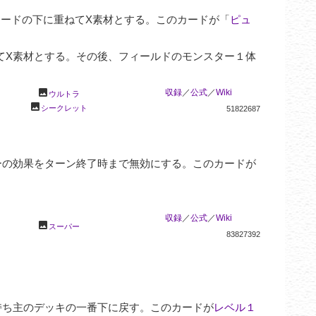
ードの下に重ねてX素材とする。このカードが「
ピュ
てX素材とする。その後、フィールドのモンスター１体
photo
収録
／
公式
／
Wiki
ウルトラ
photo
シークレット
51822687
ーの効果をターン終了時まで無効にする。このカードが
収録
／
公式
／
Wiki
photo
スーパー
83827392
持ち主のデッキの一番下に戻す。このカードが
レベル１