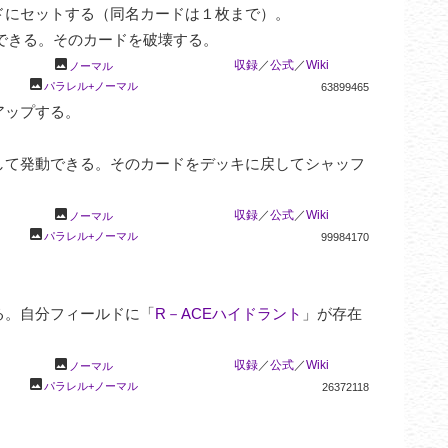
にセットする（同名カードは１枚まで）。

できる。そのカードを破壊する。
photo
収録
／
公式
／
Wiki
ノーマル
photo
パラレル+ノーマル
63899465
ップする。

して発動できる。そのカードをデッキに戻してシャッフ
photo
収録
／
公式
／
Wiki
ノーマル
photo
パラレル+ノーマル
99984170
る。自分フィールドに「
R－ACEハイドラント
」が存在
photo
収録
／
公式
／
Wiki
ノーマル
photo
パラレル+ノーマル
26372118