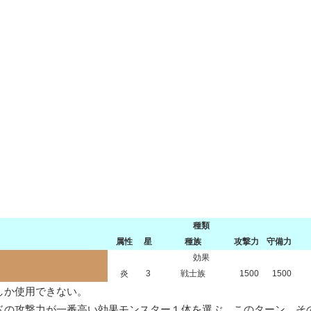
種類
属性
星
種族
攻撃力
守備力
効果
炎
3
戦士族
1500
1500
か使用できない。

ドの攻撃力が一番高い効果モンスター１体を選ぶ。このターン、そ