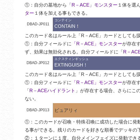
①：自分の墓地から
「R－ACE」モンスター
１体を選
ター
１体を加える事もできる。
コンテイン
DBAD-JP011
CONTAIN！
このカード名はルール上「R－ACE」カードとしても扱
①：自分フィールドに
「R－ACE」モンスター
が存在
ず、効果は無効化される。自分フィールドに「
R－AC
エクスティンギッシュ
DBAD-JP012
EXTINGUISH！
このカード名はルール上「R－ACE」カードとしても扱
①：自分フィールドに
「R－ACE」モンスター
が存在
「
R－ACEハイドラント
」が存在する場合、さらにこ
ない。
ピュアリィ
DBAD-JP013
①：このカードが召喚・特殊召喚に成功した場合に発
る事ができる。残りのカードを好きな順番でデッキの下
②：１ターンに１度、自分メインフェイズに発動でき