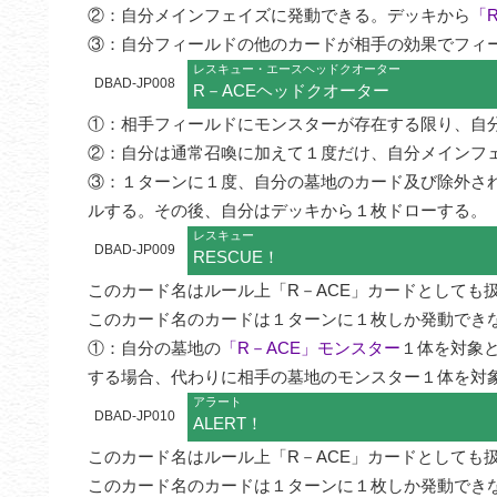
②：自分メインフェイズに発動できる。デッキから
「
③：自分フィールドの他のカードが相手の効果でフィ
レスキュー・エースヘッドクオーター
DBAD-JP008
R－ACEヘッドクオーター
①：相手フィールドにモンスターが存在する限り、自
②：自分は通常召喚に加えて１度だけ、自分メインフェ
③：１ターンに１度、自分の墓地のカード及び除外さ
ルする。その後、自分はデッキから１枚ドローする。
レスキュー
DBAD-JP009
RESCUE！
このカード名はルール上「R－ACE」カードとしても扱
このカード名のカードは１ターンに１枚しか発動できな
①：自分の墓地の
「R－ACE」モンスター
１体を対象
する場合、代わりに相手の墓地のモンスター１体を対
アラート
DBAD-JP010
ALERT！
このカード名はルール上「R－ACE」カードとしても扱
このカード名のカードは１ターンに１枚しか発動できな