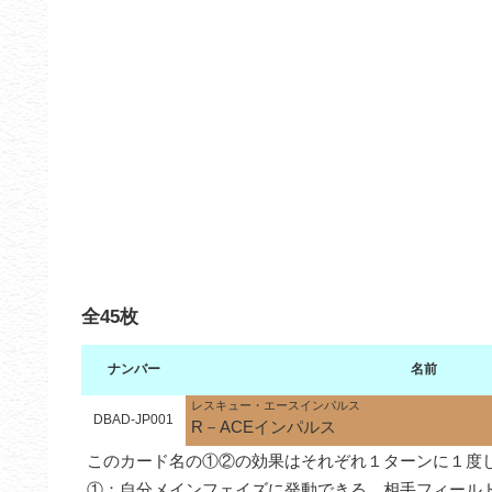
全45枚
ナンバー
名前
レスキュー・エースインパルス
DBAD-JP001
R－ACEインパルス
このカード名の①②の効果はそれぞれ１ターンに１度し
①：自分メインフェイズに発動できる。相手フィール