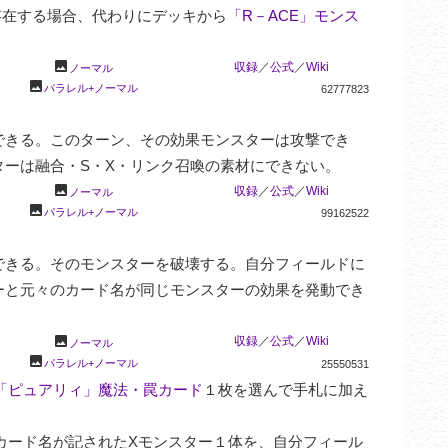
存在する場合、代わりにデッキから
「R－ACE」モンス
photo
収録
／
公式
／
Wiki
ノーマル
photo
パラレル+ノーマル
62777823
できる。このターン、その効果モンスターは攻撃でき
ーは融合・S・X・リンク召喚の素材にできない。
photo
収録
／
公式
／
Wiki
ノーマル
photo
パラレル+ノーマル
99162522
できる。そのモンスターを破壊する。自分フィールドに
ーと元々のカード名が同じモンスターの効果を発動でき
photo
収録
／
公式
／
Wiki
ノーマル
photo
パラレル+ノーマル
25550531
「ピュアリィ」魔法・罠カード
１枚を選んで手札に加え
カード名が記されたXモンスター１体を、自分フィール