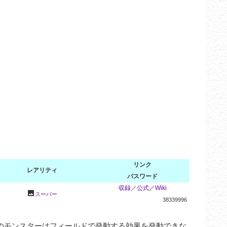
リンク
レアリティ
パスワード
収録
／
公式
／
Wiki
photo
スーパー
38339996
のモンスターはフィールドで発動する効果を発動できな