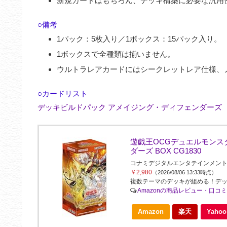
新規カードはもちろん、デッキ構築に必要な汎用
○備考
1パック：5枚入り／1ボックス：15パック入り。
1ボックスで全種類は揃いません。
ウルトラレアカードにはシークレットレア仕様、
○カードリスト
デッキビルドパック アメイジング・ディフェンダーズ
遊戯王OCGデュエルモンス
ダーズ BOX CG1830
コナミデジタルエンタテインメント(Konami 
￥2,980
（2026/08/06 13:33時点）
複数テーマのデッキが組める！デッ
Amazonの商品レビュー・口コ
Amazon
楽天
Yah