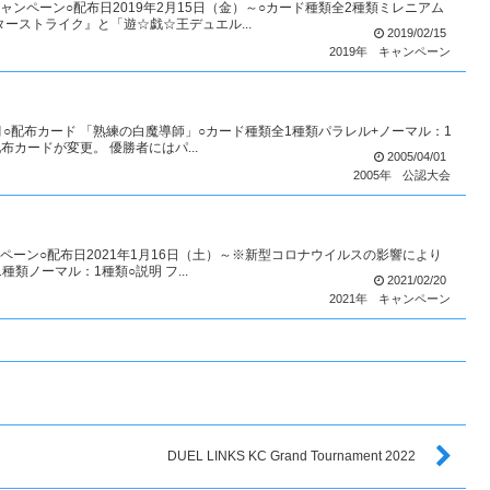
ンペーン○配布日2019年2月15日（金）～○カード種類全2種類ミレニアム
ーストライク』と「遊☆戯☆王デュエル...
2019/02/15
2019年
キャンペーン
4月○配布カード 「熟練の白魔導師」○カード種類全1種類パラレル+ノーマル：1
カードが変更。 優勝者にはパ...
2005/04/01
2005年
公認大会
ーン○配布日2021年1月16日（土）～※新型コロナウイルスの影響により
種類ノーマル：1種類○説明 フ...
2021/02/20
2021年
キャンペーン
DUEL LINKS KC Grand Tournament 2022