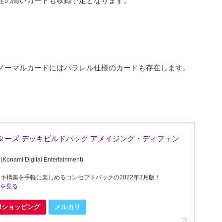
性の高いカードも収録予定となります。
ノーマルカードにはパラレル仕様のカードも存在します。
ターズ デッキビルドパック アメイジング・ディフェン
Digital Entertainment)
キ構築を手軽に楽しめるコンセプトパックの2022年3月版！
ミを見る
oo!ショッピング
メルカリ