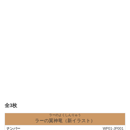
全3枚
ラーのよくしんりゅう
ラーの翼神竜（新イラスト）
WP01-JP001