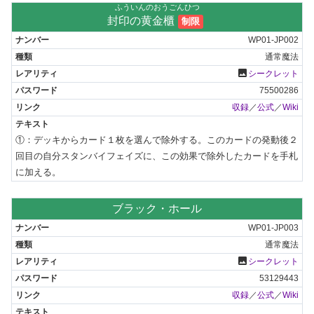
ふういんのおうごんひつ
封印の黄金櫃
制限
WP01-JP002
通常魔法
photo
シークレット
75500286
収録
／
公式
／
Wiki
①：デッキからカード１枚を選んで除外する。このカードの発動後２
回目の自分スタンバイフェイズに、この効果で除外したカードを手札
に加える。
ブラック・ホール
WP01-JP003
通常魔法
photo
シークレット
53129443
収録
／
公式
／
Wiki