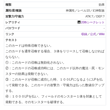
効果
神属性／レベル10／幻神獣族
ATK:?／DEF:?
photo
20thシークレット
-
収録
／
公式
／
Wiki
このカードは特殊召喚できない。

このカードを通常召喚する場合、３体をリリースして召喚しなければ
ならない。

①：このカードの召喚は無効化されない。

②：このカードの召喚成功時には、このカード以外の魔法・罠・モン
スターの効果は発動できない。

③：このカードが召喚に成功した時、１００LPになるようにLPを払
って発動できる。このカードの攻撃力・守備力は払った数値分アップ
する。

④：１０００LPを払い、フィールドのモンスター１体を対象として
発動できる。そのモンスターを破壊する。