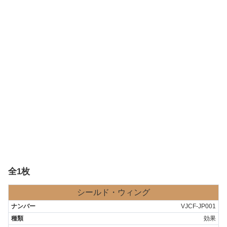
全1枚
シールド・ウィング
VJCF-JP001
効果