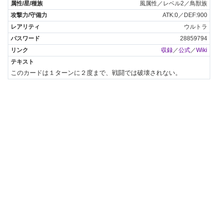
風属性／レベル2／鳥獣族
ATK:0／DEF:900
ウルトラ
28859794
収録
／
公式
／
Wiki
このカードは１ターンに２度まで、戦闘では破壊されない。