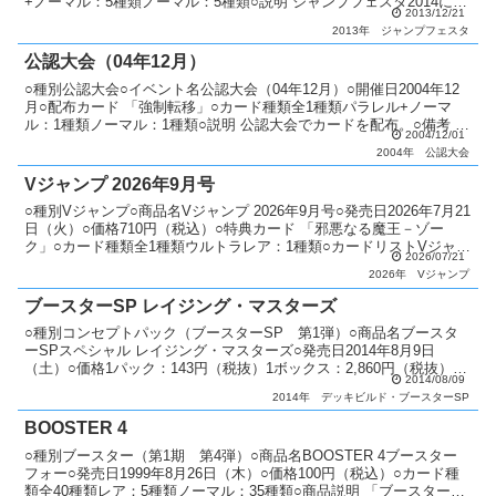
+ノーマル：5種類ノーマル：5種類○説明 ジャンプフェスタ2014にて
2013/12/21
プロモーションパックを配布。○備...
2013年
ジャンプフェスタ
公認大会（04年12月）
○種別公認大会○イベント名公認大会（04年12月）○開催日2004年12
月○配布カード 「強制転移」○カード種類全1種類パラレル+ノーマ
ル：1種類ノーマル：1種類○説明 公認大会でカードを配布。○備考 毎
2004/12/01
月配布カードが変更。 優勝者にはパラ...
2004年
公認大会
Vジャンプ 2026年9月号
○種別Vジャンプ○商品名Vジャンプ 2026年9月号○発売日2026年7月21
日（火）○価格710円（税込）○特典カード 「邪悪なる魔王－ゾー
ク」○カード種類全1種類ウルトラレア：1種類○カードリストVジャン
2026/07/21
プ（13期）
2026年
Vジャンプ
ブースターSP レイジング・マスターズ
○種別コンセプトパック（ブースターSP 第1弾）○商品名ブースタ
ーSPスペシャル レイジング・マスターズ○発売日2014年8月9日
（土）○価格1パック：143円（税抜）1ボックス：2,860円（税抜）○
2014/08/09
カード種類全60種類シークレットレア：...
2014年
デッキビルド・ブースターSP
BOOSTER 4
○種別ブースター（第1期 第4弾）○商品名BOOSTER 4ブースター
フォー○発売日1999年8月26日（木）○価格100円（税込）○カード種
類全40種類レア：5種類ノーマル：35種類○商品説明 「ブースター」