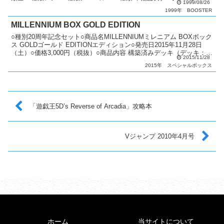
1999/08/26
シリーズ第4弾。 3体融合モ...
1999年
BOOSTER
MILLENNIUM BOX GOLD EDITION
○種別20周年記念セット○商品名MILLENNIUMミレニアム BOXボック
ス GOLDゴールド EDITIONエディション○発売日2015年11月28日
（土）○価格3,000円（税抜）○商品内容 構築済みデッキ（デッキ：
2015/11/28
40枚）：1個 「...
2015年
スペシャルボックス
「遊戯王5D’s Reverse of Arcadia」攻略本
Vジャンプ 2010年4月号
ホーム
当サイトについて