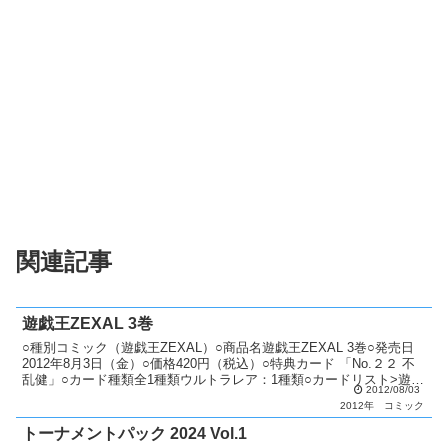
関連記事
遊戯王ZEXAL 3巻
○種別コミック（遊戯王ZEXAL）○商品名遊戯王ZEXAL 3巻○発売日
2012年8月3日（金）○価格420円（税込）○特典カード 「No.２２ 不
乱健」○カード種類全1種類ウルトラレア：1種類○カードリスト>遊戯
2012/08/03
王ZEXAL
2012年
コミック
トーナメントパック 2024 Vol.1