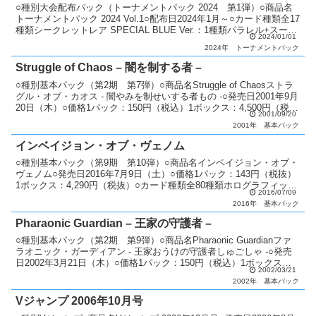
○種別大会配布パック（トーナメントパック 2024 第1弾）○商品名
トーナメントパック 2024 Vol.1○配布日2024年1月～○カード種類全17
種類シークレットレア SPECIAL BLUE Ver.：1種類パラレル+スーパ
2024/01/01
ーレア：2...
2024年
トーナメントパック
Struggle of Chaos – 闇を制する者 –
○種別基本パック（第2期 第7弾）○商品名Struggle of Chaosストラ
グル・オブ・カオス - 闇やみを制せいする者もの -○発売日2001年9月
20日（木）○価格1パック：150円（税込）1ボックス：4,500円（税
2001/09/20
込）○カード...
2001年
基本パック
インベイジョン・オブ・ヴェノム
○種別基本パック（第9期 第10弾）○商品名インベイジョン・オブ・
ヴェノム○発売日2016年7月9日（土）○価格1パック：143円（税抜）
1ボックス：4,290円（税抜）○カード種類全80種類ホログラフィック
2016/07/09
レア：1種類アルティメットレア：...
2016年
基本パック
Pharaonic Guardian – 王家の守護者 –
○種別基本パック（第2期 第9弾）○商品名Pharaonic Guardianファ
ラオニック・ガーディアン - 王家おうけの守護者しゅごしゃ -○発売
日2002年3月21日（木）○価格1パック：150円（税込）1ボックス：
2002/03/21
4,500円（税込...
2002年
基本パック
Vジャンプ 2006年10月号