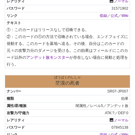
photo
ノーマル
31571902
収録
／
公式
／
Wiki
①：このカードはリリースなしで召喚できる。

②：このカードの①の方法で召喚されている場合、エンドフェイズに
発動する。このカードを墓地へ送る。その後、自分はこのカードの
元々の攻撃力分のダメージを受ける。この効果はフィールドにこのカ
ード以外の
アンデット族モンスター
が存在しない場合に発動と処理を
行う。
ぼうばくのししゃ
茫漠の死者
SR07-JP007
効果
闇属性／レベル5／アンデット族
ATK:?／DEF:0
photo
ノーマル
07845138
収録
／
公式
／
Wiki