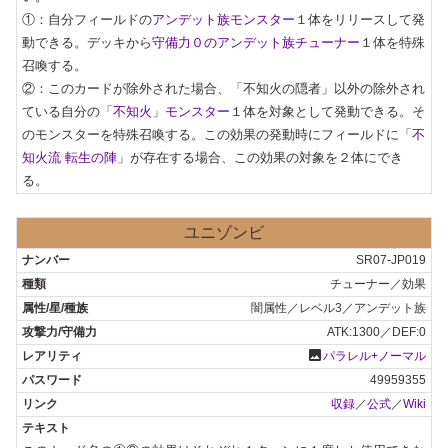
①：自分フィールドの
アンデット族モンスター
１体をリリースして発
動できる。デッキから
守備力０のアンデット族チューナー
１体を特殊
召喚する。

②：このカードが除外された場合、「不知火の隠者」以外の除外され
ている自分の
「不知火」モンスター
１体を対象として発動できる。そ
のモンスターを特殊召喚する。この効果の発動時にフィールドに「
不
知火流 転生の陣
」が存在する場合、この効果の対象を２体にでき
る。
ユニゾンビ
SR07-JP019
チューナー／効果
闇属性／レベル3／アンデット族
ATK:1300／DEF:0
photo
パラレル+ノーマル
49959355
収録
／
公式
／
Wiki