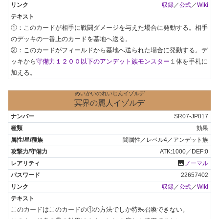
収録
／
公式
／
Wiki
①：このカードが相手に戦闘ダメージを与えた場合に発動する。相手
のデッキの一番上のカードを墓地へ送る。

②：このカードがフィールドから墓地へ送られた場合に発動する。デ
ッキから
守備力１２００以下のアンデット族モンスター
１体を手札に
加える。
めいかいのれいじんイゾルデ
冥界の麗人イゾルデ
SR07-JP017
効果
闇属性／レベル4／アンデット族
ATK:1000／DEF:0
photo
ノーマル
22657402
収録
／
公式
／
Wiki
このカードはこのカードの①の方法でしか特殊召喚できない。
