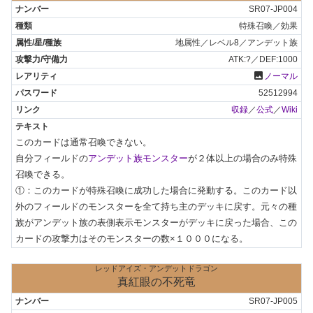
SR07-JP004
特殊召喚／効果
地属性／レベル8／アンデット族
ATK:?／DEF:1000
photo
ノーマル
52512994
収録
／
公式
／
Wiki
このカードは通常召喚できない。

自分フィールドの
アンデット族モンスター
が２体以上の場合のみ特殊
召喚できる。

①：このカードが特殊召喚に成功した場合に発動する。このカード以
外のフィールドのモンスターを全て持ち主のデッキに戻す。元々の種
族がアンデット族の表側表示モンスターがデッキに戻った場合、この
カードの攻撃力はそのモンスターの数×１０００になる。
レッドアイズ・アンデットドラゴン
真紅眼の不死竜
SR07-JP005