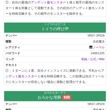
①：自分の墓地の
アンデット族モンスター
１体と相手の墓地のモンス
ター１体を対象として発動できる。その自分のアンデット族モンスタ
ーを特殊召喚する。その相手のモンスターを除外する。
ミイラのよびごえ
ミイラの呼び声
SR07-JP028
永続魔法
photo
ノーマル
04861205
収録
／
公式
／
Wiki
①：１ターンに１度、自分メインフェイズに発動できる。手札から
ア
ンデット族モンスター
１体を特殊召喚する。この効果は自分フィール
ドにモンスターが存在しない場合に発動と処理ができる。
おろかなまいそう
おろかな埋葬
制限
SR07-JP029
通常魔法