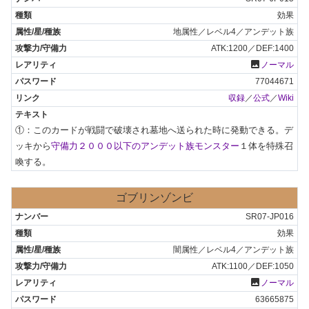
効果
地属性／レベル4／アンデット族
ATK:1200／DEF:1400
photo
ノーマル
77044671
収録
／
公式
／
Wiki
①：このカードが戦闘で破壊され墓地へ送られた時に発動できる。デ
ッキから
守備力２０００以下のアンデット族モンスター
１体を特殊召
喚する。
ゴブリンゾンビ
SR07-JP016
効果
闇属性／レベル4／アンデット族
ATK:1100／DEF:1050
photo
ノーマル
63665875