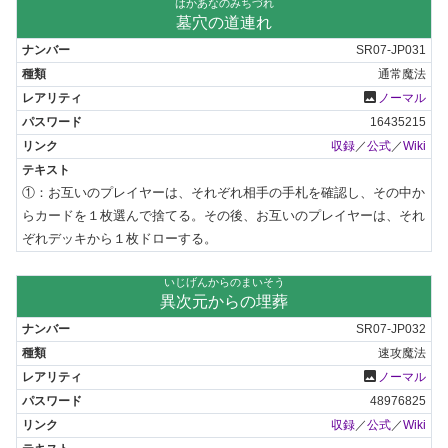
はかあなのみちづれ
墓穴の道連れ
SR07-JP031
通常魔法
photo
ノーマル
16435215
収録
／
公式
／
Wiki
①：お互いのプレイヤーは、それぞれ相手の手札を確認し、その中か
らカードを１枚選んで捨てる。その後、お互いのプレイヤーは、それ
ぞれデッキから１枚ドローする。
いじげんからのまいそう
異次元からの埋葬
SR07-JP032
速攻魔法
photo
ノーマル
48976825
収録
／
公式
／
Wiki