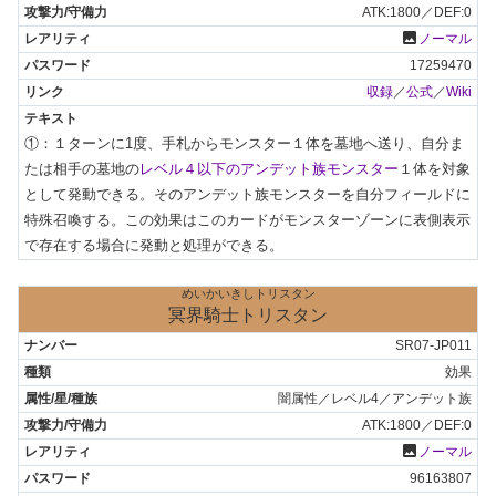
ATK:1800／DEF:0
photo
ノーマル
17259470
収録
／
公式
／
Wiki
①：１ターンに1度、手札からモンスター１体を墓地へ送り、自分ま
たは相手の墓地の
レベル４以下のアンデット族モンスター
１体を対象
として発動できる。そのアンデット族モンスターを自分フィールドに
特殊召喚する。この効果はこのカードがモンスターゾーンに表側表示
で存在する場合に発動と処理ができる。
めいかいきしトリスタン
冥界騎士トリスタン
SR07-JP011
効果
闇属性／レベル4／アンデット族
ATK:1800／DEF:0
photo
ノーマル
96163807