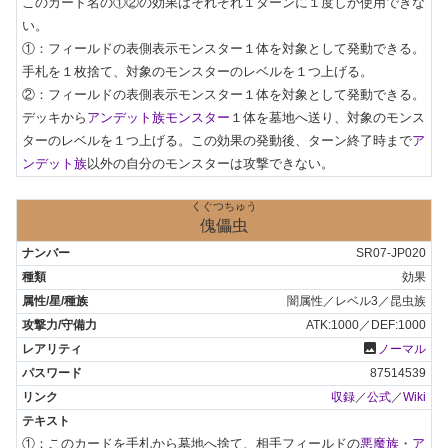
このカード名の①②の効果はそれぞれ１ターンに１度しか使用できな
い。

①：フィールドの表側表示モンスター１体を対象として発動できる。
手札を１枚捨て、対象のモンスターのレベルを１つ上げる。

②：フィールドの表側表示モンスター１体を対象として発動できる。
デッキから
アンデット族モンスター
１体を墓地へ送り、対象のモンス
ターのレベルを１つ上げる。この効果の発動後、ターン終了時まで
ア
ンデット族
以外の自分のモンスターは攻撃できない。
くぐつちゅう
傀儡虫
SR07-JP020
効果
闇属性／レベル3／昆虫族
ATK:1000／DEF:1000
photo
ノーマル
87514539
収録
／
公式
／
Wiki
①：このカードを手札から墓地へ捨て、相手フィールドの
悪魔族
・
ア