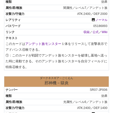
効果
闇属性／レベル7／アンデット族
ATK:2400／DEF:2000
photo
ノーマル
05186893
収録
／
公式
／
Wiki
このカードは
アンデット族モンスター
１体をリリースして攻撃表示で
アドバンス召喚できる。

①：このカードが戦闘でアンデット族モンスターを破壊し墓地へ送っ
た時に発動できる。そのアンデット族モンスターを自分フィールドに
特殊召喚する。
ダークネスギア－ごくえん
邪神機－獄炎
SR07-JP006
効果
光属性／レベル6／アンデット族
ATK:2400／DEF:1400