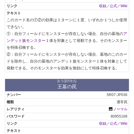
収録
／
公式
／
Wiki
このカード名の①②の効果は１ターンに１度、いずれか１つしか使用
できない。

①：自分フィールドにモンスターが存在しない場合、自分の墓地の
ア
ンデット族モンスター
１体を対象として発動できる。そのモンスター
を特殊召喚する。

②：自分フィールドにモンスターが存在しない場合、墓地のこのカー
ドを除外し、自分の墓地のアンデット族モンスター１体を対象として
発動できる。そのモンスターを効果を無効にして特殊召喚する。
おうぼのわな
王墓の罠
SR07-JP036
通常罠
photo
ノーマル
80955168
収録
／
公式
／
Wiki