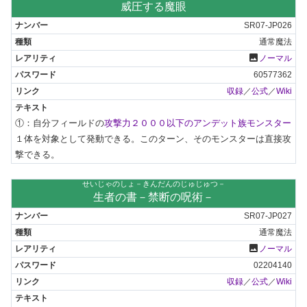
威圧する魔眼
SR07-JP026
通常魔法
photo
ノーマル
60577362
収録
／
公式
／
Wiki
①：自分フィールドの
攻撃力２０００以下のアンデット族モンスター
１体を対象として発動できる。このターン、そのモンスターは直接攻
撃できる。
せいじゃのしょ－きんだんのじゅじゅつ－
生者の書－禁断の呪術－
SR07-JP027
通常魔法
photo
ノーマル
02204140
収録
／
公式
／
Wiki