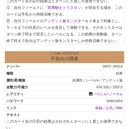
このカード名の②の効果は１ターンに１度しか使用できない。

①：自分フィールドに「
冥界騎士トリスタン
」が存在する場合、この
カードは手札から特殊召喚できる。

②：自分フィールドの
アンデット族モンスター
を２体まで対象とし、
５～８までの任意のレベルを宣言して発動できる。そのモンスターは
ターン終了時まで宣言したレベルになる。この効果の発動後、ターン
終了時まで自分はアンデット族モンスターしか特殊召喚できない。
しらぬいのかげもの
不知火の隠者
SR07-JP018
効果
炎属性／レベル4／アンデット族
ATK:500／DEF:0
photo
パラレル+ノーマル
94801854
収録
／
公式
／
Wiki
このカード名の①②の効果はそれぞれ１ターンに１度しか使用できな
い。
