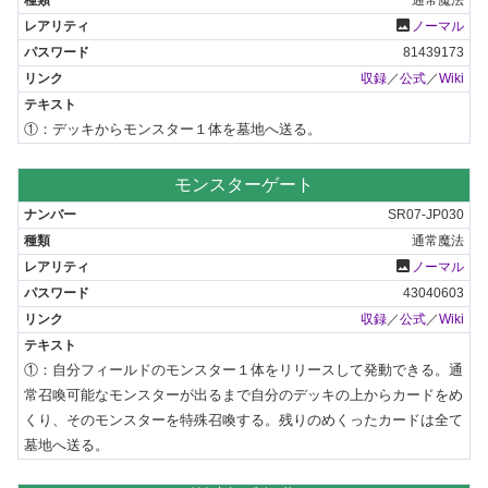
photo
ノーマル
81439173
収録
／
公式
／
Wiki
①：デッキからモンスター１体を墓地へ送る。
モンスターゲート
SR07-JP030
通常魔法
photo
ノーマル
43040603
収録
／
公式
／
Wiki
①：自分フィールドのモンスター１体をリリースして発動できる。通
常召喚可能なモンスターが出るまで自分のデッキの上からカードをめ
くり、そのモンスターを特殊召喚する。残りのめくったカードは全て
墓地へ送る。