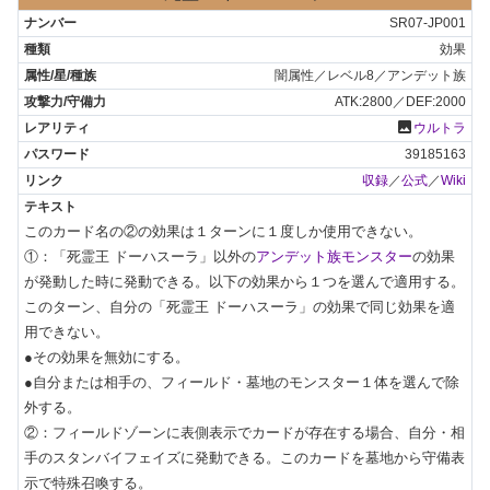
SR07-JP001
効果
闇属性／レベル8／アンデット族
ATK:2800／DEF:2000
photo
ウルトラ
39185163
収録
／
公式
／
Wiki
このカード名の②の効果は１ターンに１度しか使用できない。

①：「死霊王 ドーハスーラ」以外の
アンデット族モンスター
の効果
が発動した時に発動できる。以下の効果から１つを選んで適用する。
このターン、自分の「死霊王 ドーハスーラ」の効果で同じ効果を適
用できない。

●その効果を無効にする。

●自分または相手の、フィールド・墓地のモンスター１体を選んで除
外する。

②：フィールドゾーンに表側表示でカードが存在する場合、自分・相
手のスタンバイフェイズに発動できる。このカードを墓地から守備表
示で特殊召喚する。