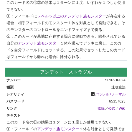
このカード名の①②の効果は１ターンに１度、いずれか１つしか使用
できない。

①：フィールドに
レベル５以上のアンデット族モンスター
が存在する
場合、相手フィールドのモンスター１体を対象として発動できる。そ
のモンスターのコントロールをエンドフェイズまで得る。

②：このカードが墓地に存在する場合に発動できる。除外されている
自分の
アンデット族モンスター
１体を選んでデッキに戻し、このカー
ドを自分フィールドにセットする。この効果でセットしたこのカード
はフィールドから離れた場合に除外される。
アンデット・ストラグル
SR07-JP024
速攻魔法
photo
パラレル+ノーマル
65357623
収録
／
公式
／
Wiki
このカード名の②の効果は１ターンに１度しか使用できない。

①：フィールドの
アンデット族モンスター
１体を対象として発動でき