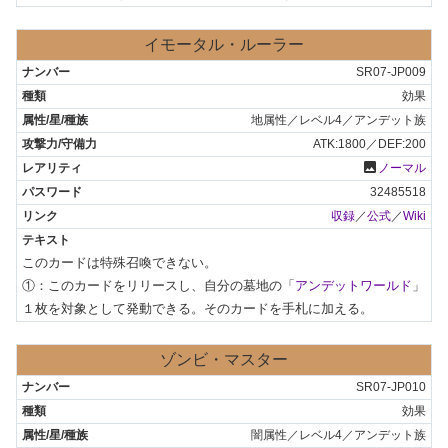
イモータル・ルーラー
SR07-JP009
効果
地属性／レベル4／アンデット族
ATK:1800／DEF:200
photo
ノーマル
32485518
収録
／
公式
／
Wiki
このカードは特殊召喚できない。

①：このカードをリリースし、自分の墓地の「
アンデットワールド
」
１枚を対象として発動できる。そのカードを手札に加える。
ゾンビ・マスター
SR07-JP010
効果
闇属性／レベル4／アンデット族