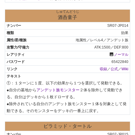
しゅてんどうじ
酒呑童子
SR07-JP014
効果
地属性／レベル4／アンデット族
ATK:1500／DEF:800
photo
ノーマル
65422840
収録
／
公式
／
Wiki
①：１ターンに１度、以下の効果から１つを選択して発動できる。

●自分の墓地から
アンデット族モンスター
２体を除外して発動でき
る。自分はデッキから１枚ドローする。

●除外されている自分のアンデット族モンスター１体を対象として発
動できる。そのモンスターをデッキの一番上に戻す。
ピラミッド・タートル
SR07-JP015