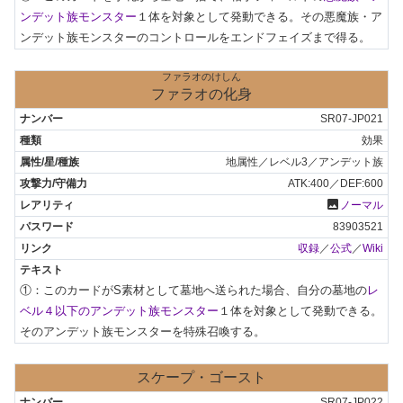
ンデット族モンスター
１体を対象として発動できる。その悪魔族・ア
ンデット族モンスターのコントロールをエンドフェイズまで得る。
ファラオのけしん
ファラオの化身
SR07-JP021
効果
地属性／レベル3／アンデット族
ATK:400／DEF:600
photo
ノーマル
83903521
収録
／
公式
／
Wiki
①：このカードがS素材として墓地へ送られた場合、自分の墓地の
レ
ベル４以下のアンデット族モンスター
１体を対象として発動できる。
そのアンデット族モンスターを特殊召喚する。
スケープ・ゴースト
SR07-JP022