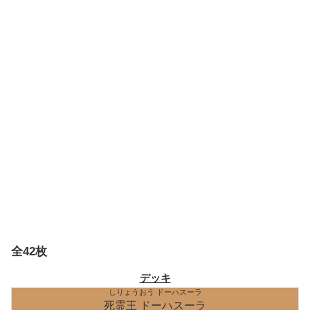
全42枚
デッキ
しりょうおう ドーハスーラ
死霊王 ドーハスーラ