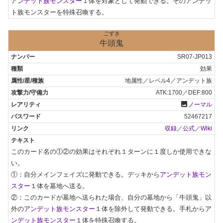
アンデット族モンスター
１体を対象として発動できる。そのアンデッ
ト族モンスターを特殊召喚する。
ごずき
牛頭鬼
SR07-JP013
効果
地属性／レベル4／アンデット族
ATK:1700／DEF:800
photo
ノーマル
52467217
収録
／
公式
／
Wiki
このカード名の①②の効果はそれぞれ１ターンに１度しか使用できな
い。

①：自分メインフェイズに発動できる。デッキから
アンデット族モン
スター
１体を墓地へ送る。

②：このカードが墓地へ送られた場合、自分の墓地から「牛頭鬼」以
外の
アンデット族モンスター
１体を除外して発動できる。手札から
ア
ンデット族モンスター
１体を特殊召喚する。