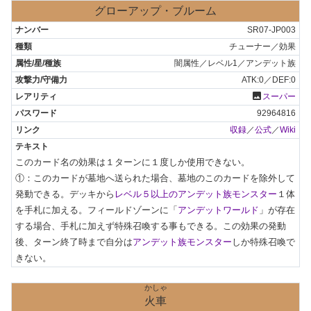
グローアップ・ブルーム
SR07-JP003
チューナー／効果
闇属性／レベル1／アンデット族
ATK:0／DEF:0
photo
スーパー
92964816
収録
／
公式
／
Wiki
このカード名の効果は１ターンに１度しか使用できない。

①：このカードが墓地へ送られた場合、墓地のこのカードを除外して
発動できる。デッキから
レベル５以上のアンデット族モンスター
１体
を手札に加える。フィールドゾーンに「
アンデットワールド
」が存在
する場合、手札に加えず特殊召喚する事もできる。この効果の発動
後、ターン終了時まで自分は
アンデット族モンスター
しか特殊召喚で
きない。
かしゃ
火車