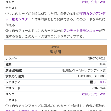
収録
／
公式
／
Wiki
①：このカードが召喚に成功した時、自分の墓地の
守備力０のアンデ
ット族モンスター
１体を対象として発動できる。そのカードを手札に
加える。

②：自分フィールドにこのカード以外の
アンデット族モンスター
が存
在する場合、このカードの攻撃力は３００アップする。
めずき
馬頭鬼
SR07-JP012
効果
地属性／レベル4／アンデット族
ATK:1700／DEF:800
photo
ノーマル
92826944
収録
／
公式
／
Wiki
①：自分メインフェイズに墓地のこのカードを除外し、自分の墓地の