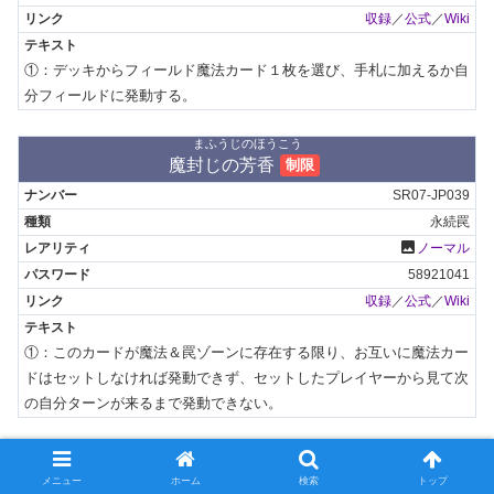
収録
／
公式
／
Wiki
①：デッキからフィールド魔法カード１枚を選び、手札に加えるか自
分フィールドに発動する。
まふうじのほうこう
魔封じの芳香
制限
SR07-JP039
永続罠
photo
ノーマル
58921041
収録
／
公式
／
Wiki
①：このカードが魔法＆罠ゾーンに存在する限り、お互いに魔法カー
ドはセットしなければ発動できず、セットしたプレイヤーから見て次
の自分ターンが来るまで発動できない。
いけにえふうじのかめん
生贄封じの仮面
メニュー
ホーム
検索
トップ