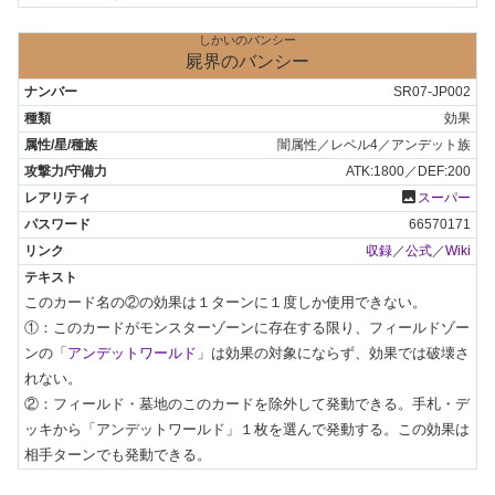
しかいのバンシー
屍界のバンシー
SR07-JP002
効果
闇属性／レベル4／アンデット族
ATK:1800／DEF:200
photo
スーパー
66570171
収録
／
公式
／
Wiki
このカード名の②の効果は１ターンに１度しか使用できない。

①：このカードがモンスターゾーンに存在する限り、フィールドゾー
ンの「
アンデットワールド
」は効果の対象にならず、効果では破壊さ
れない。

②：フィールド・墓地のこのカードを除外して発動できる。手札・デ
ッキから「アンデットワールド」１枚を選んで発動する。この効果は
相手ターンでも発動できる。