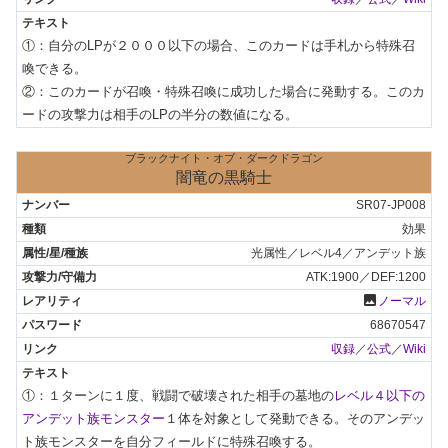
①：自分のLPが２０００以下の場合、このカードは手札から特殊召
喚できる。

②：このカードが召喚・特殊召喚に成功した場合に発動する。このカ
ードの攻撃力は相手のLPの半分の数値になる。
ブラックナイト・オブ・ダークドラゴン
闇竜の黒騎士
SR07-JP008
効果
光属性／レベル4／アンデット族
ATK:1900／DEF:1200
photo
ノーマル
68670547
収録
／
公式
／
Wiki
①：１ターンに１度、戦闘で破壊された相手の墓地の
レベル４以下の
アンデット族モンスター
１体を対象として発動できる。そのアンデッ
ト族モンスターを自分フィールドに特殊召喚する。