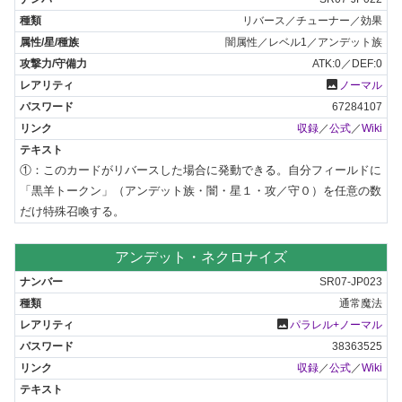
リバース／チューナー／効果
闇属性／レベル1／アンデット族
ATK:0／DEF:0
photo
ノーマル
67284107
収録
／
公式
／
Wiki
①：このカードがリバースした場合に発動できる。自分フィールドに
「黒羊トークン」（アンデット族・闇・星１・攻／守０）を任意の数
だけ特殊召喚する。
アンデット・ネクロナイズ
SR07-JP023
通常魔法
photo
パラレル+ノーマル
38363525
収録
／
公式
／
Wiki