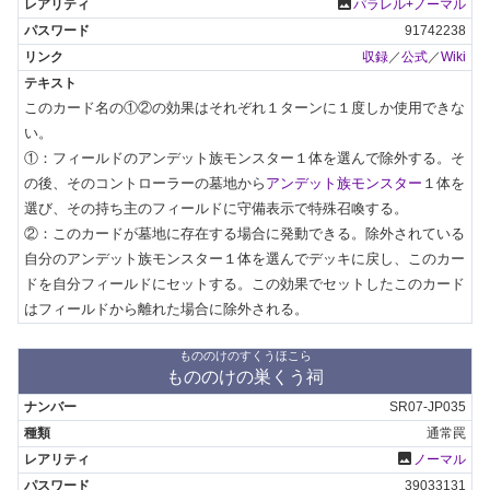
photo
パラレル+ノーマル
91742238
収録
／
公式
／
Wiki
このカード名の①②の効果はそれぞれ１ターンに１度しか使用できな
い。

①：フィールドのアンデット族モンスター１体を選んで除外する。そ
の後、そのコントローラーの墓地から
アンデット族モンスター
１体を
選び、その持ち主のフィールドに守備表示で特殊召喚する。

②：このカードが墓地に存在する場合に発動できる。除外されている
自分のアンデット族モンスター１体を選んでデッキに戻し、このカー
ドを自分フィールドにセットする。この効果でセットしたこのカード
はフィールドから離れた場合に除外される。
もののけのすくうほこら
もののけの巣くう祠
SR07-JP035
通常罠
photo
ノーマル
39033131