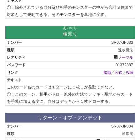
①：除外されている自分及び相手のモンスターの中から合計３体まで
対象として発動できる。そのモンスターを墓地に戻す。
あいのり
相乗り
SR07-JP033
速攻魔法
photo
ノーマル
01372887
収録
／
公式
／
Wiki
このカード名のカードは１ターンに１枚しか発動できない。

①：このターン、相手がドロー以外の方法でデッキ・墓地からカード
を手札に加える度に、自分はデッキから１枚ドローする。
リターン・オブ・アンデット
SR07-JP034
通常罠