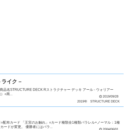
トライク –
商品名STRUCTURE DECK Rストラクチャー デッキ アール - ウォリアー
○商...
2019/09/28
2019年
STRUCTURE DECK
6月○配布カード 「王宮のお触れ」○カード種類全1種類パラレル+ノーマル：1種
ードが変更。 優勝者にはパラ...
2004/06/01