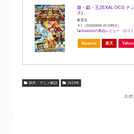
遊・戯・王ZEXAL OCG 
ス)
集英社
￥1
（2026/08/06 20:10時点）
Amazonの商品レビュー・口コ
Amazon
楽天
Yah
原作・アニメ解説
2014年
スポ