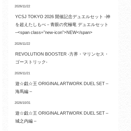
2026/11/22
YCSJ TOKYO 2026 開催記念デュエルセット -神
を超えたしもべ－青眼の究極竜 デュエルセット
–<span class="new-icon">NEW</span>
2026/11/22
REVOLUTION BOOSTER -方界・マリンセス・
ゴーストリック-
2026/11/21
遊☆戯☆王 ORIGINAL ARTWORK DUEL SET –
海馬編 –
2026/10/31
遊☆戯☆王 ORIGINAL ARTWORK DUEL SET –
城之内編 –