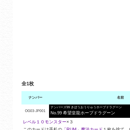
全1枚
ナンバー
名前
ナンバーズ99 きぼうおうりゅうホープドラグーン
OG03-JP001
No.99 希望皇龍ホープドラグーン
レベル１０モンスター
×３

このカードは手札の
「RUM」魔法カード
１枚を捨て、