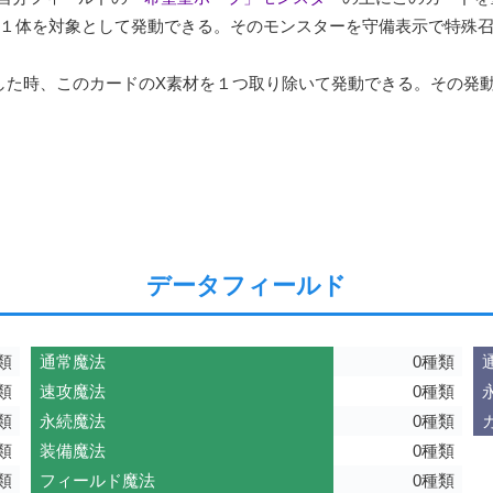
１体を対象として発動できる。そのモンスターを守備表示で特殊
した時、このカードのX素材を１つ取り除いて発動できる。その発
データフィールド
類
通常魔法
0種類
類
速攻魔法
0種類
類
永続魔法
0種類
類
装備魔法
0種類
類
フィールド魔法
0種類