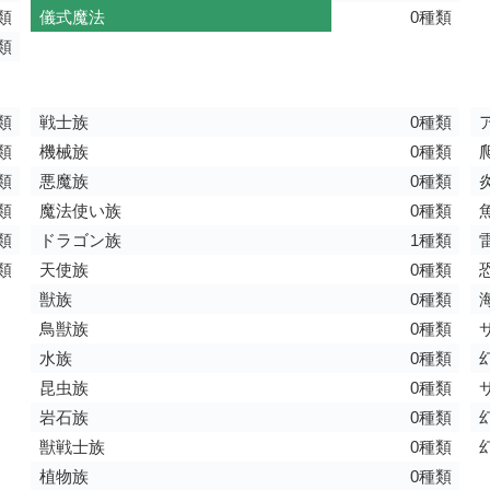
類
儀式魔法
0種類
類
類
戦士族
0種類
類
機械族
0種類
類
悪魔族
0種類
類
魔法使い族
0種類
類
ドラゴン族
1種類
類
天使族
0種類
獣族
0種類
鳥獣族
0種類
水族
0種類
昆虫族
0種類
岩石族
0種類
獣戦士族
0種類
植物族
0種類