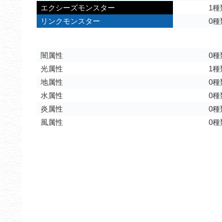
エクシーズモンスター
1種
リンクモンスター
0種
闇属性
0種
光属性
1種
地属性
0種
水属性
0種
炎属性
0種
風属性
0種