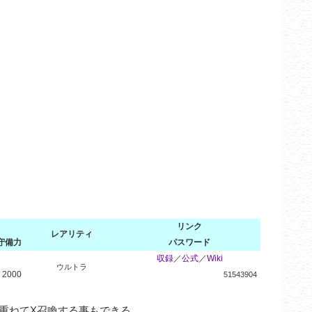
リンク
レアリティ
守備力
パスワード
収録
／
公式
／
Wiki
ウルトラ
2000
51543904
重ねてX召喚する事もできる。
