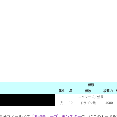
種類
属性
星
種族
攻撃力
エクシーズ／効果
光
10
ドラゴン族
4000
自分フィールドの
「希望皇ホープ」モンスター
の上にこのカードを