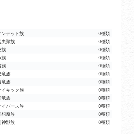
アンデット族
0種類
爬虫類族
0種類
炎族
0種類
魚族
0種類
雷族
0種類
恐竜族
0種類
海竜族
0種類
サイキック族
0種類
幻竜族
0種類
サイバース族
0種類
幻想魔族
0種類
幻神獣族
0種類