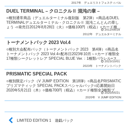
月22日（日）東海エリア：2...
2017年
デュエリストフェスティバル
DUEL TERMINAL – クロニクルⅡ 混沌の章 –
○種別通常商品（デュエルターミナル復刻版 第2弾）○商品名DUEL
TERMINALデュエルターミナル - クロニクルⅡ 混沌こんとんの章し
ょう -○発売日2012年8月28日（火）○価格100円（税込）○カード種類
2012/08/28
全120種類パラレル+シ...
2012年
デュエルターミナル
トーナメントパック 2023 Vol.4
○種別大会配布パック（トーナメントパック 2023 第4弾）○商品名
トーナメントパック 2023 Vol.4○配布日2023年10月～○カード種類全
17種類シークレットレア SPECIAL BLUE Ver.：1種類パラレル+スー
2023/10/01
パーレア：...
2023年
トーナメントパック
PRISMATIC SPECIAL PACK
○種別限定パック（V JUMP EDITION 第18弾）○商品名PRISMATIC
プリズマティック SPECIAL PACKスペシャルパック○応募開始日
2020年5月21日（木）○価格700円（税込）○カード種類全3種類プリ
2020/05/21
ズマティックシ...
2020年
V JUMP EDITION
LIMITED EDITION 1 遊戯パック