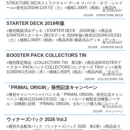
STRUCTURE DECKストラクチャー デッキ リバース・オブ・シャド
ール○発売日2019年12月7日（土）○価格1,200円（税抜）○商品内容
2019/12/07
構築済みデッキ（デ...
2019年
STRUCTURE DECK
STARTER DECK 2019年版
○種別構築済みデッキ（STARTER DECK 2019年版）○商品名
STARTERスターター DECKデッキ 2019年版○発売日2019年3月23日
（土）○価格1,000円（税抜）○商品内容 構築済みデッキ（デッキ：
2019/03/23
40枚・エクストラデ...
2019年
STARTER DECK
BOOSTER PACK COLLECTORS TIN
○種別限定商品（COLLECTORS TIN 第1弾）○商品名BOOSTERブ
ースター PACKパック COLLECTORSコレクターズ TINティン○発売
日2003年1月16日（木）○価格1,050円（税込）○商品内容 「タルワー
2003/01/16
ル・デー...
2003年
COLLECTORS TIN
「PRIMAL ORIGIN」発売記念キャンペーン
○種別キャンペーン○イベント名「PRIMAL ORIGIN」発売記念キャン
ペーン○配布日2014年2月15日（金）～○カード種類全10種類ノーマ
ル：10種類○説明 「PRIMAL ORIGIN」を5パック購入毎に1パックプ
2014/02/15
レゼント。 一般店...
2014年
キャンペーン
ウィナーズパック 2026 Vol.2
○種別大会配布パック（ウィナーズパック 2026 第1弾）○商品名ウ