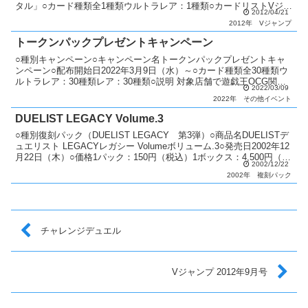
タル」○カード種類全1種類ウルトラレア：1種類○カードリストVジャ
2012/04/21
ンプ（7期〜8期）
2012年
Vジャンプ
トークンパックプレゼントキャンペーン
○種別キャンペーン○キャンペーン名トークンパックプレゼントキャ
ンペーン○配布開始日2022年3月9日（水）～○カード種類全30種類ウ
ルトラレア：30種類レア：30種類○説明 対象店舗で遊戯王OCG関連
2022/03/09
商品を1,000円（税込）以上購入すると...
2022年
その他イベント
DUELIST LEGACY Volume.3
○種別復刻パック（DUELIST LEGACY 第3弾）○商品名DUELISTデ
ュエリスト LEGACYレガシー Volumeボリューム.3○発売日2002年12
月22日（木）○価格1パック：150円（税込）1ボックス：4,500円（税
2002/12/22
込）...
2002年
複刻パック
チャレンジデュエル
Vジャンプ 2012年9月号