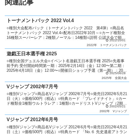
関連記事
トーナメントパック 2022 Vol.4
○種別大会配布パック（トーナメントパック 2022 第4弾）○商品名
トーナメントパック 2022 Vol.4○配布日2022年10月～○カード種類全
16種類スーパーレア：2種類ノーマル：14種類○説明 公認大会で順位
2022/10/01
に応じてパックを配布。 ...
2022年
トーナメントパック
遊戯王日本選手権 2025
○種別全国デュエル大会○イベント名遊戯王日本選手権 2025○先着事
前予約 受付開始時間第一期：2025年2月14日（金）12:00〜第二期：
2025年4月18日（金）12:00〜○開催日ショップ予選（第一期）：2025
2025/06/28
年3月1日（土）〜3...
2025年
全国大会
Vジャンプ 2002年7月号
○種別Vジャンプ○商品名Vジャンプ 2002年7月号○発売日2002年5月21
日（火）○価格500円（税込）○特典カード 「ブレイドナイト」○カー
ド種類全1種類ウルトラレア：1種類○カードリストVジャンプ（2期〜
2002/05/21
6期）
2002年
Vジャンプ
Vジャンプ 2012年6月号
○種別Vジャンプ○商品名Vジャンプ 2012年6月号○発売日2012年4月21
日（土）○価格500円（税込）○特典カード 「No.６ 先史遺産アトラン