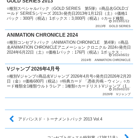
GOLD SERIES 2013
○種別スペシャルパック（GOLD SERIES 第5弾）○商品名GOLDゴ
ールド SERIESシリーズ 2013○発売日2013年1月12日（土）○価格1
パック：300円（税込）1ボックス：3,000円（税込）○カード種類全
2013/01/12
20種類ゴールド...
2013年
GOLD SERIES
ANIMATION CHRONICLE 2024
○種別コンセプトパック（ANIMATION CHRONICLE 第4弾）○商品
名ANIMATION CHRONICLEアニメーション クロニクル 2024○発売日
2024年6月22日（土）○価格1パック：176円（税込）1ボックス：
2024/06/22
2,64...
2024年
ANIMATION CHRONICLE
Vジャンプ 2026年4月号
○種別Vジャンプ○商品名Vジャンプ 2026年4月号○発売日2026年2月20
日（金）○価格680円（税込）○特典カード 「憑依共鳴－ウィン」○カ
ード種類全1種類ウルトラレア：1種類○カードリストVジャンプ（13
2026/02/20
期）
2026年
Vジャンプ
アドバンスド・トーナメントパック 2013 Vol.4
コンセプトデュエル特別賞（13年11月）