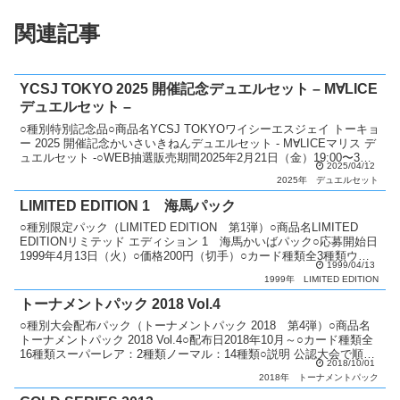
関連記事
YCSJ TOKYO 2025 開催記念デュエルセット – M∀LICE
デュエルセット –
○種別特別記念品○商品名YCSJ TOKYOワイシーエスジェイ トーキョ
ー 2025 開催記念かいさいきねんデュエルセット - M∀LICEマリス デ
ュエルセット -○WEB抽選販売期間2025年2月21日（金）19:00〜3月
2025/04/12
10日（月）...
2025年
デュエルセット
LIMITED EDITION 1 海馬パック
○種別限定パック（LIMITED EDITION 第1弾）○商品名LIMITED
EDITIONリミテッド エディション 1 海馬かいばパック○応募開始日
1999年4月13日（火）○価格200円（切手）○カード種類全3種類ウル
1999/04/13
トラシークレッ...
1999年
LIMITED EDITION
トーナメントパック 2018 Vol.4
○種別大会配布パック（トーナメントパック 2018 第4弾）○商品名
トーナメントパック 2018 Vol.4○配布日2018年10月～○カード種類全
16種類スーパーレア：2種類ノーマル：14種類○説明 公認大会で順位
2018/10/01
に応じてパックを配布。 ...
2018年
トーナメントパック