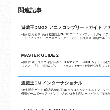
関連記事
遊戯王DMGX アニメコンプリートガイド 
○種別設定画集○商品名遊戯王DMGX アニメコンプリートガイド アカ
ード 「ミラクル・エクスクルーダー」○カード種類全1種類ウルトラレア
MASTER GUIDE 2
○種別公式カタログ○商品名MASTERマスター GUIDEガイド 2○発
ズマン」 「E・HERO ゴッド・ネオス」○カード種類全2種類ウルトラ
遊戯王DM インターナショナル
○種別携帯ゲーム○商品名遊戯王DMゆうぎおうデュエルモンスターズ イ
機種ゲームボーイアドバンス○ジャンル対戦型カードバトル○特典カード 「S