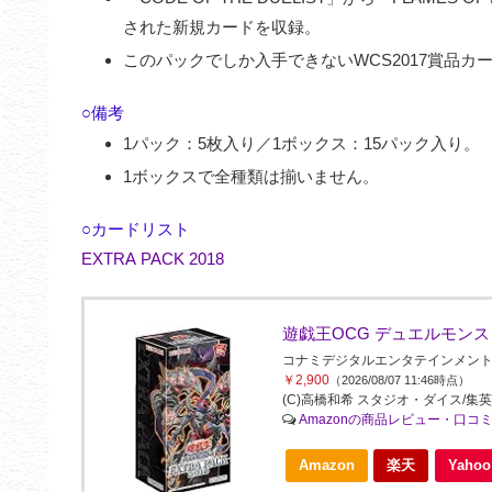
された新規カードを収録。
このパックでしか入手できないWCS2017賞品
○備考
1パック：5枚入り／1ボックス：15パック入り。
1ボックスで全種類は揃いません。
○カードリスト
EXTRA PACK 2018
遊戯王OCG デュエルモンスターズ
コナミデジタルエンタテインメント(Konami 
￥2,900
（2026/08/07 11:46時点）
(C)高橋和希 スタジオ・ダイス/集英
Amazonの商品レビュー・口コ
Amazon
楽天
Yah