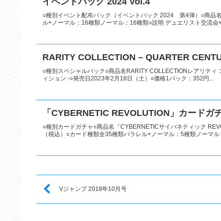
イベントパック 2024 Vol.4
○種別イベント配布パック（イベントパック 2024 第4弾）○商品名イベ
ル+ノーマル：16種類ノーマル：16種類○説明 デュエリスト交流会や
RARITY COLLECTION – QUARTER CENTU
○種別スペシャルパック○商品名RARITY COLLECTIONレアリティ コ
ィション -○発売日2023年2月18日（土）○価格1パック：352円...
「CYBERNETIC REVOLUTION」カードガ
○種別カードガチャ○商品名「CYBERNETICサイバネティック REV
（税込）○カード種類全35種類パラレル+ノーマル：5種類ノーマル：3
Vジャンプ 2018年10月号