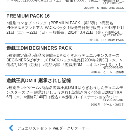
ド -○発売日2008年6月21日（土）○価格1,050円（税込）○商品内容 構
2008/06/21
築済みデッ...
2008年
STRUCTURE DECK
PREMIUM PACK 16
○種別コンセプトパック（PREMIUM PACK 第16弾）○商品名
PREMIUMプレミアム PACKパック 16○発売日先行販売：2013年12月
21日（土）～22日（日）一般販売：2014年3月21日（金）○価格143
2013/12/21
円（税抜）○カード...
2013年
PREMIUM PACK
遊戯王DM BEGINNERS PACK
○種別限定商品○商品名遊戯王DMゆうぎおうデュエルモンスターズ
BEGINNERSビギナーズ PACKパック○発売日2004年2月5日（木）○
価格7,140円（税込）○商品内容 「遊戯王DM エキスパート3」：1個
2004/02/05
「封印されし者の右足」：...
2004年
ゲーム・攻略本
遊戯王真DMⅡ 継承されし記憶
○種別テレビゲーム○商品名遊戯王真DMⅡゆうぎおうしんデュエルモ
ンスターズツー 継承けいしょうされし記憶きおく○発売日2001年9月
6日（木）○価格7,140円（税込）○機種プレイステーション2○ジャン
2001/09/06
ル戦略型カードバトル○特典カード 「妖...
2001年
ゲーム・攻略本
デュエリストセット Ver.ダークリターナー