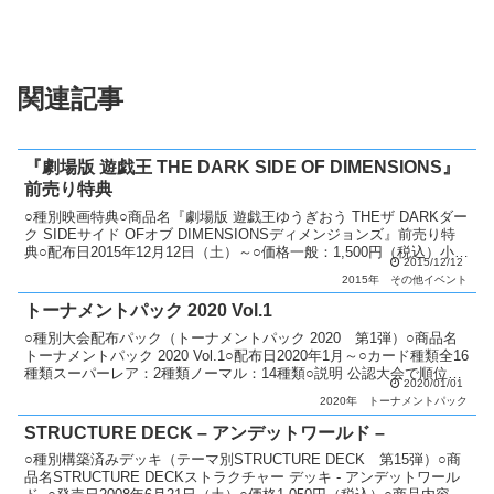
関連記事
『劇場版 遊戯王 THE DARK SIDE OF DIMENSIONS』
前売り特典
○種別映画特典○商品名『劇場版 遊戯王ゆうぎおう THEザ DARKダー
ク SIDEサイド OFオブ DIMENSIONSディメンジョンズ』前売り特
典○配布日2015年12月12日（土）～○価格一般：1,500円（税込）小
2015/12/12
人：900円（税込...
2015年
その他イベント
トーナメントパック 2020 Vol.1
○種別大会配布パック（トーナメントパック 2020 第1弾）○商品名
トーナメントパック 2020 Vol.1○配布日2020年1月～○カード種類全16
種類スーパーレア：2種類ノーマル：14種類○説明 公認大会で順位に
2020/01/01
応じてパックを配布。 上...
2020年
トーナメントパック
STRUCTURE DECK – アンデットワールド –
○種別構築済みデッキ（テーマ別STRUCTURE DECK 第15弾）○商
品名STRUCTURE DECKストラクチャー デッキ - アンデットワール